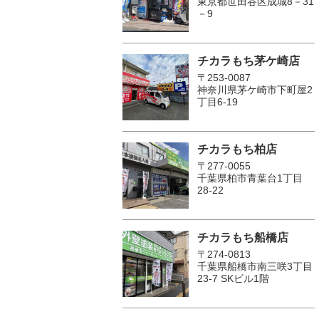
東京都世田谷区成城8－31
－9
チカラもち茅ケ崎店
〒253-0087
神奈川県茅ケ崎市下町屋2
丁目6-19
チカラもち柏店
〒277-0055
千葉県柏市青葉台1丁目
28-22
チカラもち船橋店
〒274-0813
千葉県船橋市南三咲3丁目
23-7 SKビル1階