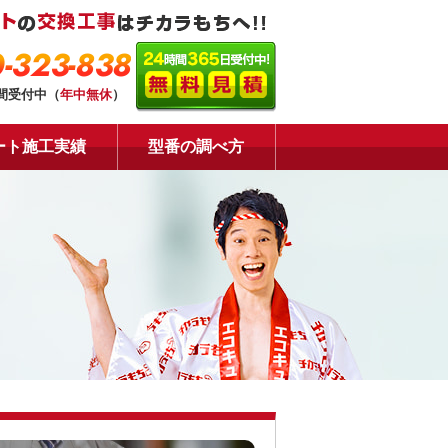
-323-838
時間受付中（
年中無休
）
ート施工実績
型番の調べ方