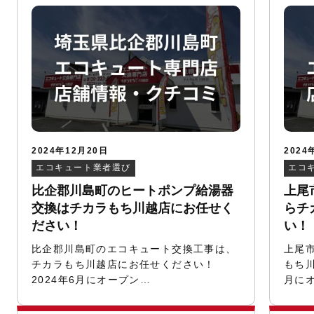
2024年12月20日
2024
エコキュート業者選び
エコ
比企郡川島町のヒートポンプ給湯器
上尾
交換はチカラもち川越店にお任せく
らチ
ださい！
い！
比企郡川島町のエコキュート交換工事は、
上尾
チカラもち川越店にお任せください！
もち川
2024年6月にオープン…
月に