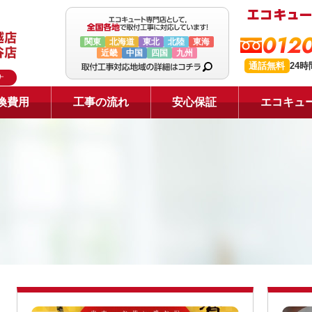
0120
関東
北海道
東北
北陸
東海
近畿
中国
四国
九州
通話無料
24
ナ
換費用
工事の流れ
安心保証
エコキュ