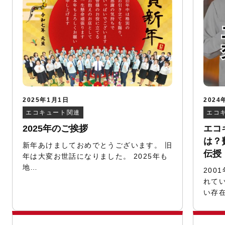
2025年1月1日
2024
エコキュート関連
エコ
2025年のご挨拶
エコ
は？
新年あけましておめでとうございます。 旧
伝授
年は大変お世話になりました。 2025年も
地…
200
れて
い存