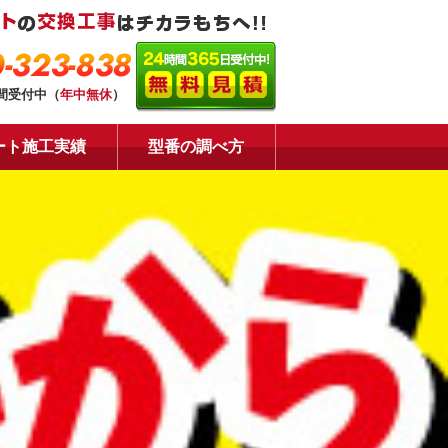
-323-838
時間受付中（
年中無休
）
ート施工実績
型番の調べ方