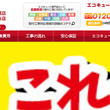
0120
関東
北海道
東北
北陸
東海
近畿
中国
四国
九州
通話無料
24
ナ
換費用
工事の流れ
安心保証
エコキュ