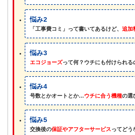
悩み2
「工事費コミ」って書いてあるけど、
追加
悩み3
エコジョーズ
って何？ウチにも付けられる
悩み4
号数とかオートとか…
ウチに合う機種
の選
悩み5
交換後の
保証やアフターサービス
ってどう