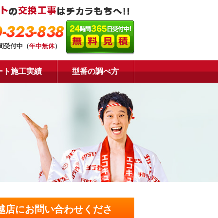
-323-838
時間受付中（
年中無休
）
ート施工実績
型番の調べ方
越店にお問い合わせくださ