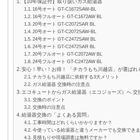
【10年保証付】取り扱いガス給湯器
16号オート GT-C1672SAW-BL
16号フルオート GT-C1672AW BL
20号オート GT-C2072SAR BL
20号オート GT-C2072SAW-BL
24号オート GT-C2472SAW BL
24号オート GT-C2472SAR BL
20号フルオート GT-C2072AW BL
24号フルオート GT-C2472AW BL
安心！早い！お得！ 「チカラもち川越店」が選ばれ
チカラもち川越店に依頼する3大メリット
ガス給湯器 交換時の注意点
エコキュートからガス給湯器（エコジョーズ）へ 交
交換のポイント
交換時の注意点
給湯器交換の「よくある質問」
工事時間はどれくらいかかりますか？
今使っている給湯器と違うメーカーでも交換でき
見積もりや現場調査は無料ですか？