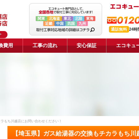
0120
関東
北海道
東北
北陸
東海
近畿
中国
四国
九州
通話無料
24
ナ
換費用
工事の流れ
安心保証
エコキュ
カラもち川越店にお問い合わせください！
【埼玉県】ガス給湯器の交換もチカラもち川