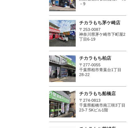
－9
チカラもち茅ケ崎店
〒253-0087
神奈川県茅ケ崎市下町屋2
丁目6-19
チカラもち柏店
〒277-0055
千葉県柏市青葉台1丁目
28-22
チカラもち船橋店
〒274-0813
千葉県船橋市南三咲3丁目
23-7 SKビル1階