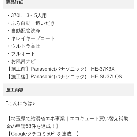
商品詳細
・370L 3～5人用
・ふろ自動・追いだき
・自動配管洗浄
・キレイキープコート
・ウルトラ高圧
・フルオート
・お風呂ナビ
【施工前】Panasonic(パナソニック) HE-37K3X
【施工後】Panasonic(パナソニック) HE-SU37LQS
施工内容
"こんにちは♪
【埼玉県で給湯省エネ事業｜エコキュート買い替え補助
金の申請58件を達成！】
【Googleクチコミ50件を達成！】