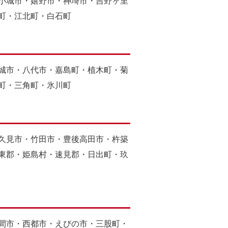
小城市・嬉野市・神埼市・吉野ヶ里
町・江北町・白石町
城市・八代市・嘉島町・植木町・菊
町・三角町・氷川町
久見市・竹田市・豊後高田市・杵築
東郡・姫島村・速見郡・日出町・玖
間市・西都市・えびの市・三股町・