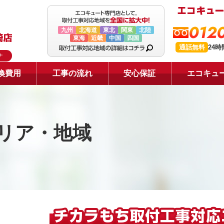
0120
九州
北海道
東北
関東
北陸
東海
近畿
中国
四国
通話無料
24
ナ
換費用
工事の流れ
安心保証
エコキュ
リア・地域