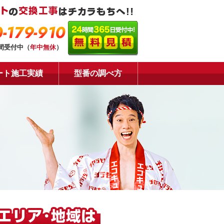
-179-910
時間受付中（
年中無休
）
ート施工実績
型番の調べ方