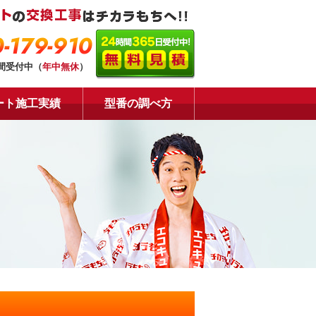
-179-910
時間受付中（
年中無休
）
ート施工実績
型番の調べ方