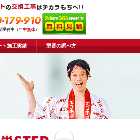
-179-910
時間受付中（
年中無休
）
ート施工実績
型番の調べ方