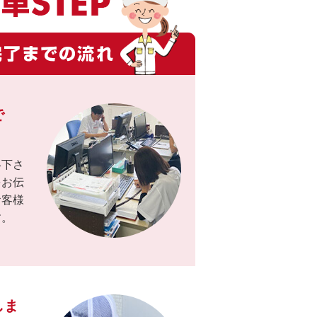
で
絡下さ
をお伝
お客様
す。
しま