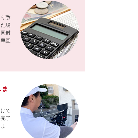
送り致
した場
も同封
て率直
しま
わけで
事完了
りま