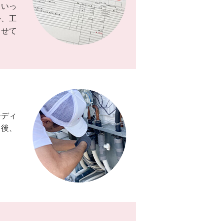
ういっ
か、工
させて
ーディ
了後、
。