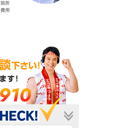
障箇所
事費用
-910