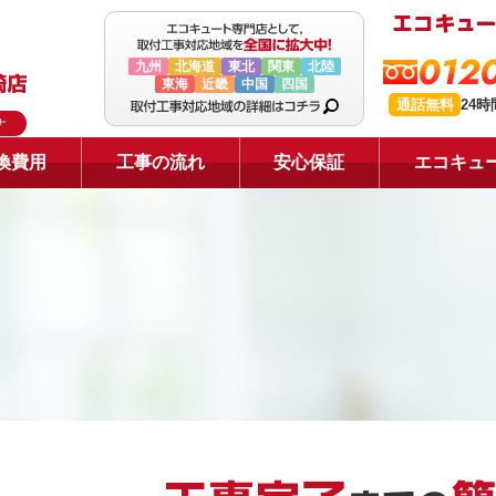
0120
九州
北海道
東北
関東
北陸
東海
近畿
中国
四国
通話無料
24
ナ
換費用
工事の流れ
安心保証
エコキュ