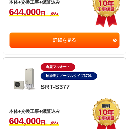
本体+交換工事+保証込み
644,000
円
～（税込）
詳細を見る
角型フルオート
給湯圧力ノーマルタイプ370L
SRT-S377
本体+交換工事+保証込み
604,000
円
～（税込）