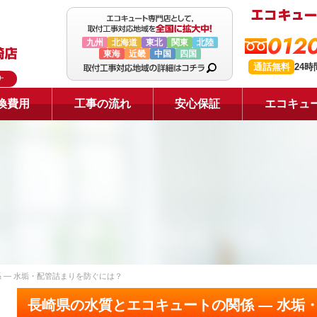
0120
九州
北海道
東北
関東
北陸
東海
近畿
中国
四国
通話無料
24
ナ
換費用
工事の流れ
安心保証
エコキュ
 ― 水垢・配管詰まりを防ぐには？
長崎県の水質とエコキュートの関係 ― 水垢