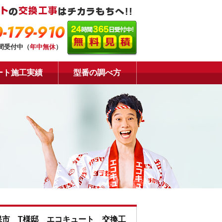
-179-910
時間受付中（
年中無休
）
ート施工実績
型番の調べ方
保市 T様邸 エコキュート 交換工