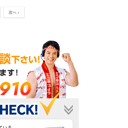
次へ ›
-910