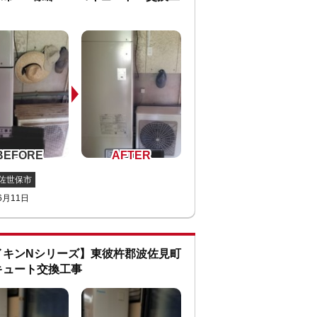
佐世保市
6月11日
イキンNシリーズ】東彼杵郡波佐見町
キュート交換工事