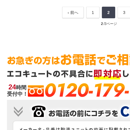
‹ 前へ
1
2
3
2
/3ページ
0120-179
24
時間
受付中！