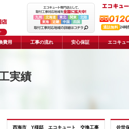
0120
九州
北海道
東北
関東
北陸
東海
近畿
中国
四国
通話無料
24
ナ
換費用
工事の流れ
安心保証
エコキュ
工実績
西海市 Y様邸 エコキュート 交換工事
佐世