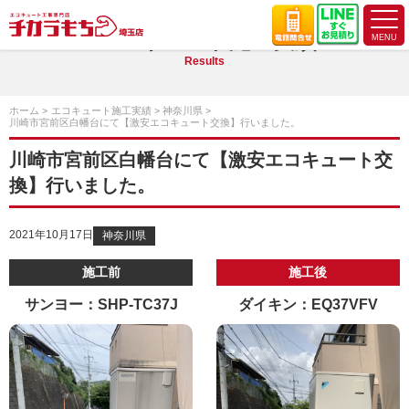
エコキュート施工実績
Results
ホーム
エコキュート施工実績
神奈川県
川崎市宮前区白幡台にて【激安エコキュート交換】行いました。
川崎市宮前区白幡台にて【激安エコキュート交
換】行いました。
2021年10月17日
神奈川県
施工前
施工後
サンヨー：SHP-TC37J
ダイキン：EQ37VFV