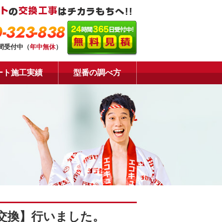
-323-838
時間受付中（
年中無休
）
ート施工実績
型番の調べ方
交換】行いました。