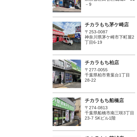
－9
チカラもち茅ケ崎店
〒253-0087
神奈川県茅ケ崎市下町屋2
丁目6-19
チカラもち柏店
〒277-0055
千葉県柏市青葉台1丁目
28-22
チカラもち船橋店
〒274-0813
千葉県船橋市南三咲3丁目
23-7 SKビル1階