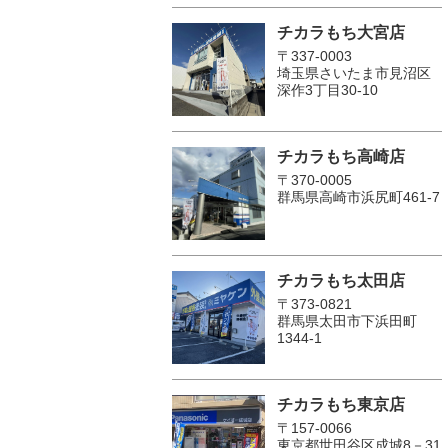
チカラもち大宮店
〒337-0003
埼玉県さいたま市見沼区
深作3丁目30-10
チカラもち高崎店
〒370-0005
群馬県高崎市浜尻町461-7
チカラもち太田店
〒373-0821
群馬県太田市下浜田町
1344-1
チカラもち東京店
〒157-0066
東京都世田谷区成城8－31