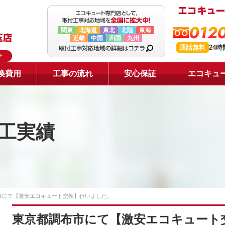
0120
関東
北海道
東北
北陸
東海
近畿
中国
四国
九州
通話無料
24
ナ
換費用
工事の流れ
安心保証
エコキュ
工実績
市にて【激安エコキュート交換】行いました。
東京都調布市にて【激安エコキュート