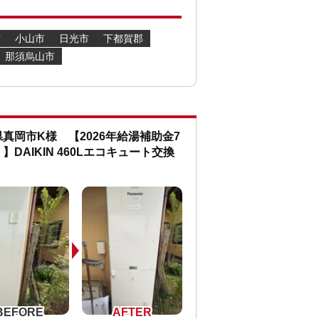
市
小山市
日光市
下都賀郡
那須烏山市
真岡市K様 【2026年給湯補助金7
】DAIKIN 460Lエコキュート交換
！