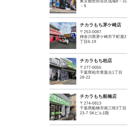
東京都世田谷区成城8－31
－9
チカラもち茅ケ崎店
〒253-0087
神奈川県茅ケ崎市下町屋2
丁目6-19
チカラもち柏店
〒277-0055
千葉県柏市青葉台1丁目
28-22
チカラもち船橋店
〒274-0813
千葉県船橋市南三咲3丁目
23-7 SKビル1階