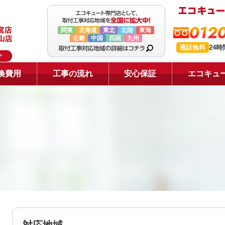
0120
関東
北海道
東北
北陸
東海
近畿
中国
四国
九州
通話無料
24
ナ
換費用
工事の流れ
安心保証
エコキュ
対応地域