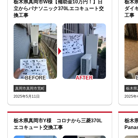
栃木県真岡市W様【補助金10万円！】日
栃木
立からパナソニック370Lエコキュート交
ダイキ
換工事
工事
真岡市真岡市荒町
栃木県
2025年5月11日
2025年
栃木県真岡市Y様 コロナから三菱370L
栃木
エコキュート交換工事
Pan