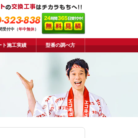
-323-838
時間受付中（
年中無休
）
ート施工実績
型番の調べ方