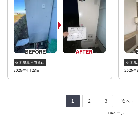
栃木県真岡市亀山
栃木県
2025年4月23日
2025年
1
2
3
次へ ›
1
/6ページ