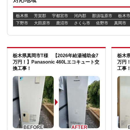
栃木県
芳賀郡
宇都宮市
河内郡
那須塩原市
栃木
下野市
大田原市
鹿沼市
さくら市
佐野市
真岡市
栃木県真岡市T様 【2026年給湯補助金7
栃木県
万円！】Panasonic 460Lエコキュート交
万円！
換工事！
工事