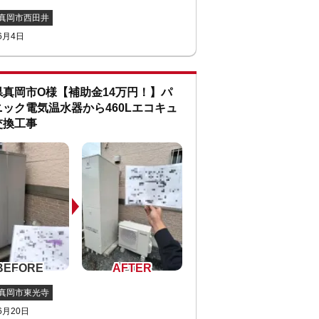
真岡市西田井
6月4日
県真岡市O様【補助金14万円！】パ
ック電気温水器から460Lエコキュ
交換工事
真岡市東光寺
6月20日