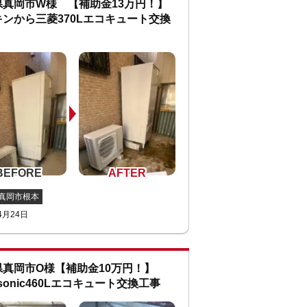
県真岡市W様 【補助金13万円！】
ンから三菱370Lエコキュート交換
真岡市根本
4月24日
県真岡市O様【補助金10万円！】
asonic460Lエコキュート交換工事