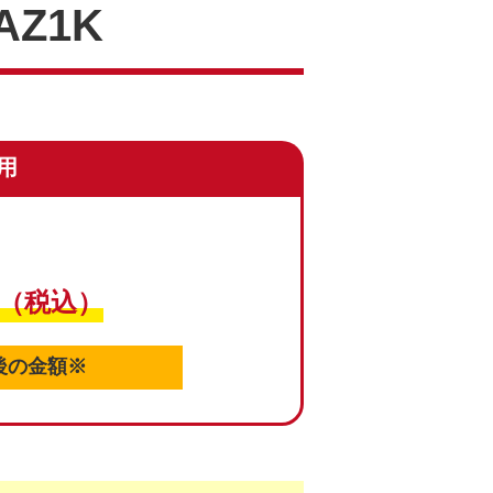
AZ1K
用
（税込）
後の金額※