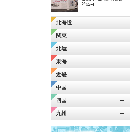
舘62-4
北海道
関東
北陸
東海
近畿
中国
四国
九州