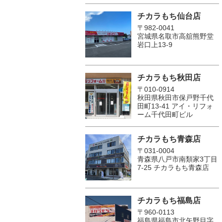
チカラもち仙台店
〒982-0041
宮城県名取市高舘熊野堂
岩口上13‐9
チカラもち秋田店
〒010-0914
秋田県秋田市保戸野千代
田町13-41 アイ・リフォ
ーム千代田町ビル
チカラもち青森店
〒031-0004
青森県八戸市南類家3丁目
7-25 チカラもち青森店
チカラもち福島店
〒960-0113
福島県福島市北矢野目字