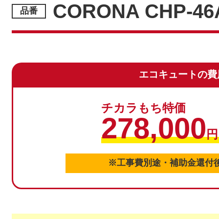
CORONA CHP-46
エコキュートの費
チカラもち特価
278,000
円
※工事費別途・補助金還付