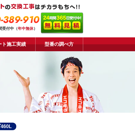
-389-910
時間受付中（
年中無休
）
ート施工実績
型番の調べ方
60L