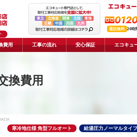
0120
東北
北海道
関東
北陸
東海
近畿
中国
四国
九州
通話無料
24
ナ
換費用
工事の流れ
安心保証
エコキュ
交換費用
6AZ1K
寒冷地仕様 角型フルオート
給湯圧力ノーマルタイプ4