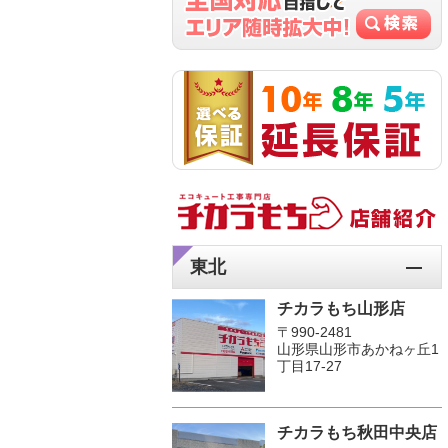
東北
チカラもち山形店
〒990-2481
山形県山形市あかねヶ丘1
丁目17-27
チカラもち秋田中央店