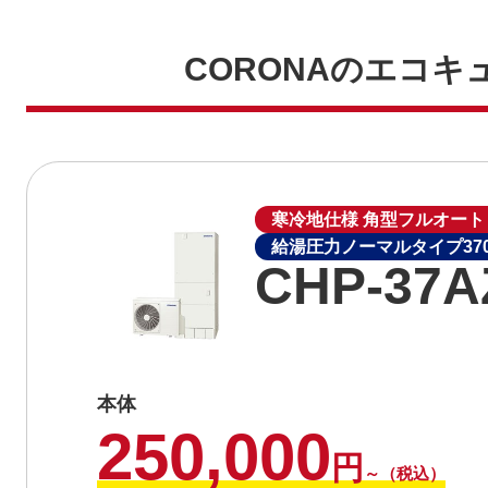
CORONAのエコキ
寒冷地仕様 角型フルオート
給湯圧力ノーマルタイプ370
CHP-37A
本体
250,000
円
～（税込）