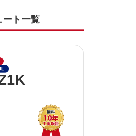
ュート一覧
L
Z1K