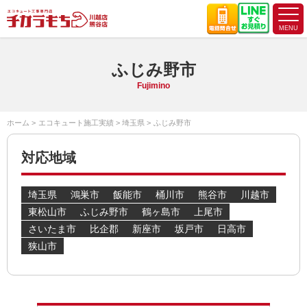
ふじみ野市
Fujimino
ホーム
エコキュート施工実績
埼玉県
ふじみ野市
対応地域
埼玉県
鴻巣市
飯能市
桶川市
熊谷市
川越市
東松山市
ふじみ野市
鶴ヶ島市
上尾市
さいたま市
比企郡
新座市
坂戸市
日高市
狭山市