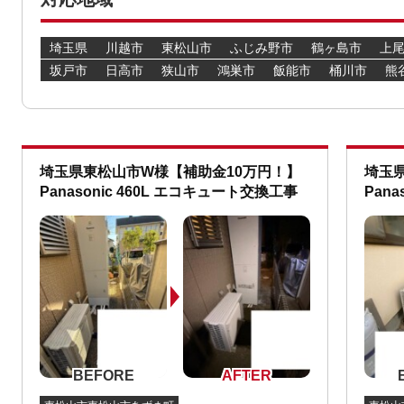
埼玉県
川越市
東松山市
ふじみ野市
鶴ヶ島市
上
坂戸市
日高市
狭山市
鴻巣市
飯能市
桶川市
熊
埼玉県東松山市W様【補助金10万円！】
埼玉
Panasonic 460L エコキュート交換工事
Pan