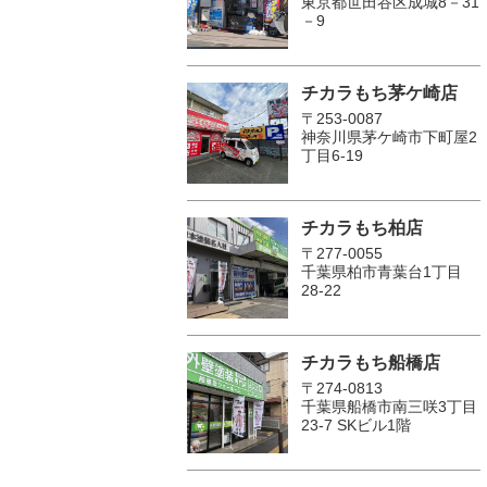
東京都世田谷区成城8－31
－9
チカラもち茅ケ崎店
〒253-0087
神奈川県茅ケ崎市下町屋2
丁目6-19
チカラもち柏店
〒277-0055
千葉県柏市青葉台1丁目
28-22
チカラもち船橋店
〒274-0813
千葉県船橋市南三咲3丁目
23-7 SKビル1階