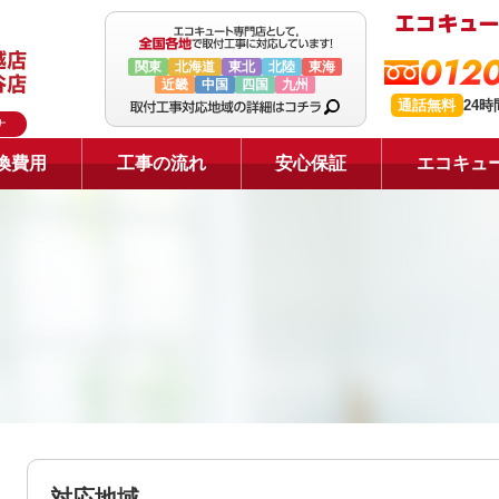
0120
関東
北海道
東北
北陸
東海
近畿
中国
四国
九州
通話無料
24
ナ
換費用
工事の流れ
安心保証
エコキュ
対応地域