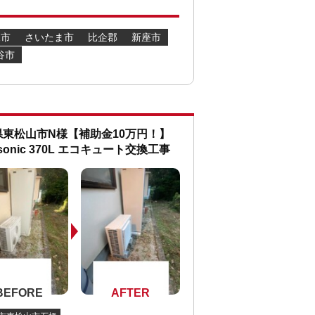
尾市
さいたま市
比企郡
新座市
谷市
県東松山市N様【補助金10万円！】
asonic 370L エコキュート交換工事