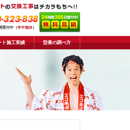
-323-838
時間受付中（
年中無休
）
ート施工実績
型番の調べ方