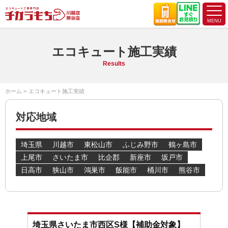
エコキュート施工実績
Results
ホーム
エコキュート施工実績
対応地域
埼玉県
川越市
東松山市
ふじみ野市
鶴ヶ島市
上尾市
さいたま市
比企郡
新座市
坂戸市
日高市
狭山市
鴻巣市
飯能市
桶川市
熊谷市
埼玉県さいたま市西区S様【補助金対象】