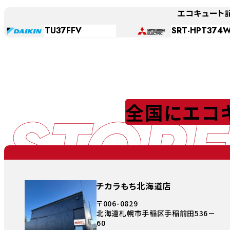
エコキュート
TU37FFV
SRT-HPT374
STORE
全国にエコ
チカラもち北海道店
〒006-0829
北海道札幌市手稲区手稲前田536－
60