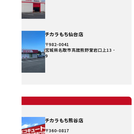
チカラもち仙台店
〒982-0041
宮城県名取市高舘熊野堂岩口上13‐
9
チカラもち熊谷店
〒360-0817