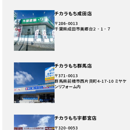
チカラもち成田店
〒286-0013
千葉県成田市美郷台２‐1‐７
チカラもち群馬店
〒371-0013
群馬県前橋市西片貝町4-17-10 ミヤケ
ンリフォーム内
チカラもち宇都宮店
〒320-0053