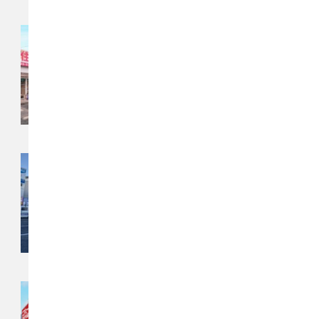
チカラもち神奈川店
〒254-0903
神奈川県平塚市河内2-18-58
チカラもち太田店
〒373-0821
群馬県太田市下浜田町1344-1
チカラもち小山店
〒329-0201