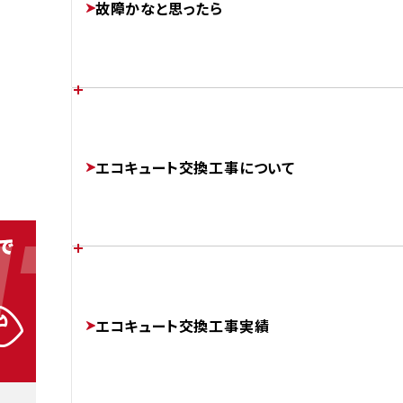
故障かなと思ったら
FEATURES
あなたの家に最適なエコキュートは？
各メーカーのエラーコード
エコキュート交換工事について
CHOOSE
ERROR-CODE
TACT
01
補助金制度について
エコキュートのかしこい使い方
チカラもちが選ばれる理由
SUBSIDIES
エコキュート交換工事実績
BETTER
ABOUT
通話無