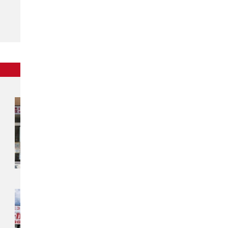
東北
チカラもち秋田店
〒010-0914
秋田県秋田市保戸野千代田町13-41
アイ・リフォーム千代田町ビル
チカラもち奥州店
〒023-0841
岩手県奥州市水沢真城宇東鶴巻1‐1