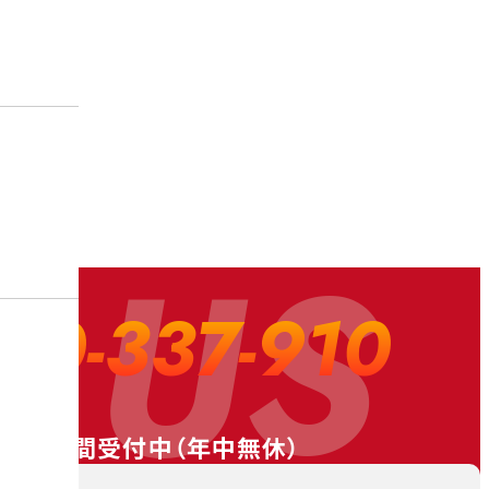
 US
20-337-910
24時間受付中（
年中無休
）
料