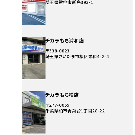
埼玉県熊谷市新島393-1
チカラもち浦和店
〒338-0823
埼玉県さいたま市桜区栄和4-2-4
チカラもち柏店
〒277-0055
千葉県柏市青葉台1丁目28-22