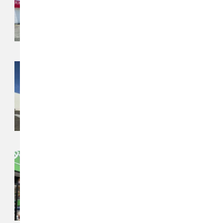
埼玉県川越市氷川町134-1
チカラもち大宮店
〒337-0003
埼玉県さいたま市見沼区深作3丁目30-
10
チカラもち船橋店
〒274-0813
千葉県船橋市南三咲3丁目23-7 SKビ
ル1階