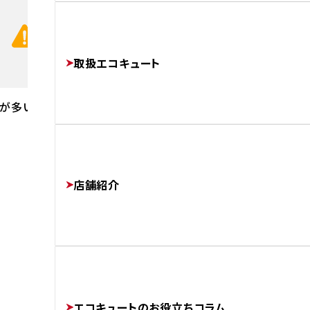
よくあるご質問
修理・交換でかかる費用相場
CHECK!
お電話の前にコチラを
工事完了までの流れ
FAQ
PRICE
取扱エコキュート
FLOW
が多いです。
運営会社
COMPANY
店舗紹介
協力業者様募集
SUBCONTRACTORS
エコキュートのお役立ちコラム