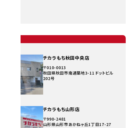
チカラもち秋田中央店
〒010-0013
秋田県秋田市南通築地3-11 ドットビル
202号
チカラもち山形店
〒990-2481
山形県山形市あかねヶ丘1丁目17-27