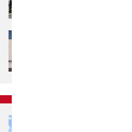
チカラもち福島店
〒960-0113
福島県福島市北矢野目字舘62-4
関東
チカラもち川越店
〒350-0851