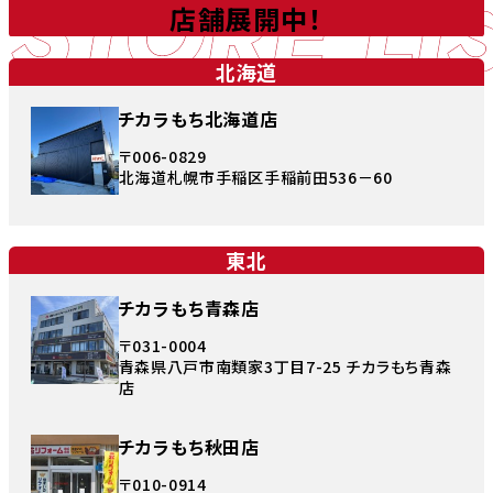
STORE LI
店舗展開中！
北海道
チカラもち北海道店
〒006-0829
北海道札幌市手稲区手稲前田536－60
東北
チカラもち青森店
〒031-0004
青森県八戸市南類家3丁目7-25 チカラもち青森
店
チカラもち秋田店
〒010-0914