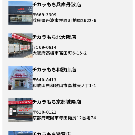
チカラもち兵庫丹波店
〒669-3309
兵庫県丹波市柏原町柏原2622-6
チカラもち北大阪店
〒569-0814
大阪府高槻市富田町6-15-2
チカラもち和歌山店
〒640-8413
和歌山県和歌山市島橋東ノ丁1-1
チカラもち京都城陽店
〒610-0121
京都府城陽市寺田樋尻12番地74
チカラもち滋賀店