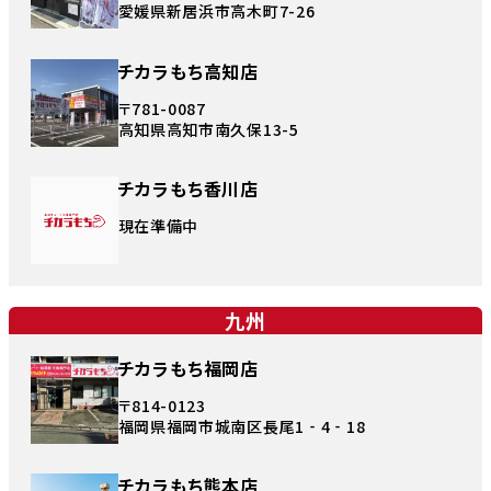
愛媛県新居浜市高木町7-26
チカラもち高知店
〒781-0087
高知県高知市南久保13-5
チカラもち香川店
現在準備中
九州
チカラもち福岡店
〒814-0123
福岡県福岡市城南区長尾1‐4‐18
チカラもち熊本店