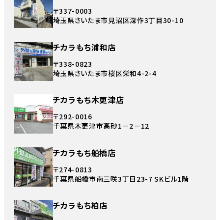
〒337-0003
埼玉県さいたま市見沼区深作3丁目30-10
チカラもち浦和店
〒338-0823
埼玉県さいたま市桜区栄和4-2-4
チカラもち木更津店
〒292-0016
千葉県木更津市高砂1－2－12
チカラもち船橋店
〒274-0813
千葉県船橋市南三咲3丁目23-7 SKビル1階
チカラもち柏店