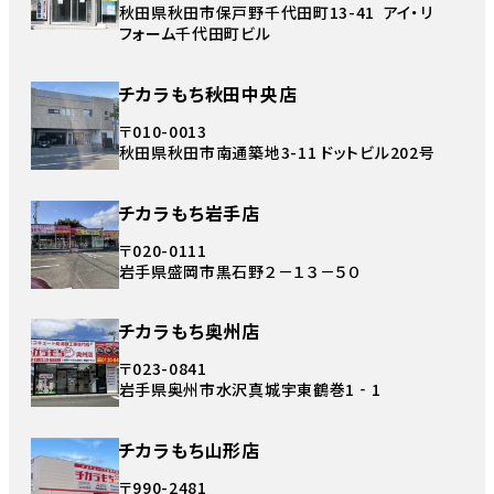
秋田県秋田市保戸野千代田町13-41 アイ・リ
フォーム千代田町ビル
チカラもち秋田中央店
〒010-0013
秋田県秋田市南通築地3-11 ドットビル202号
チカラもち岩手店
〒020-0111
岩手県盛岡市黒石野２－１３－５０
チカラもち奥州店
〒023-0841
岩手県奥州市水沢真城宇東鶴巻1‐1
チカラもち山形店
〒990-2481