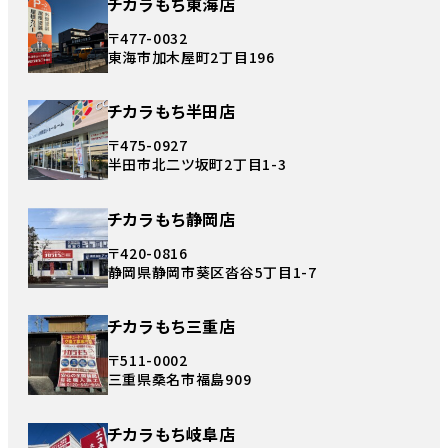
チカラもち東海店
〒477-0032
東海市加木屋町2丁目196
チカラもち半田店
〒475-0927
半田市北二ツ坂町2丁目1-3
チカラもち静岡店
〒420-0816
静岡県静岡市葵区沓谷5丁目1-7
チカラもち三重店
〒511-0002
三重県桑名市福島909
チカラもち岐阜店