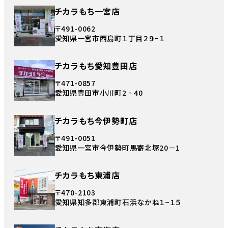
チカラもち一宮店
〒491-0062
愛知県一宮市西島町１丁目２９−１
チカラもち愛知豊田店
〒471-0857
愛知県豊田市小川町2‐40
チカラもち今伊勢町店
〒491-0051
愛知県一宮市今伊勢町馬寄北塚20－1
チカラもち東浦店
〒470-2103
愛知県知多郡東浦町石浜なかね１−１５