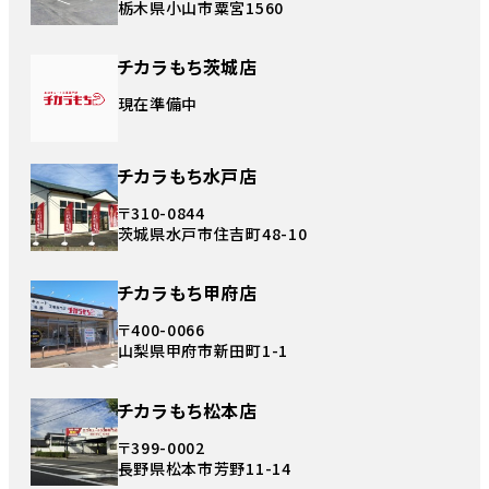
栃木県小山市粟宮1560
チカラもち茨城店
現在準備中
チカラもち水戸店
〒310-0844
茨城県水戸市住吉町48-10
チカラもち甲府店
〒400-0066
山梨県甲府市新田町1-1
チカラもち松本店
〒399-0002
長野県松本市芳野11-14