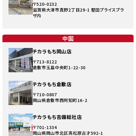
〒520-0232
滋賀県大津市真野2丁目29-1 堅田プライスプラ
ザ内
中国
チカラもち岡山店
〒713-8122
倉敷市玉島中央町1-22-30
チカラもち倉敷店
〒710-0807
岡山県倉敷市西阿知町16-2
チカラもち吉備総社店
〒701-1334
岡山県岡山市北区高松原古才592-1