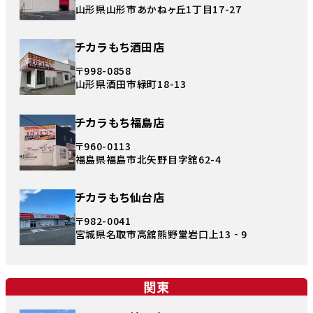
山形県山形市あかねヶ丘1丁目17-27
チカラもち酒田店
〒998-0858
山形県酒田市緑町18-13
チカラもち福島店
〒960-0113
福島県福島市北矢野目字舘62-4
チカラもち仙台店
〒982-0041
宮城県名取市高舘熊野堂岩口上13‐9
関東