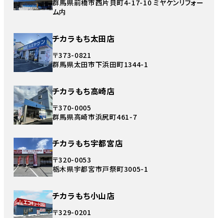
群馬県前橋市西片貝町4-17-10 ミヤケンリフォー
ム内
チカラもち太田店
〒373-0821
群馬県太田市下浜田町1344-1
チカラもち高崎店
〒370-0005
群馬県高崎市浜尻町461-7
チカラもち宇都宮店
〒320-0053
栃木県宇都宮市戸祭町3005-1
チカラもち小山店
〒329-0201