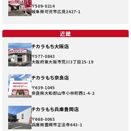
〒509-0214
岐阜県可児市広見2427-1
近畿
チカラもち大阪店
〒577-0843
大阪府東大阪市荒川3丁目25-19
チカラもち奈良店
〒639-1045
奈良県大和郡山市小林町西1-4-2
チカラもち兵庫豊岡店
〒668-0063
兵庫県豊岡市正法寺643-1