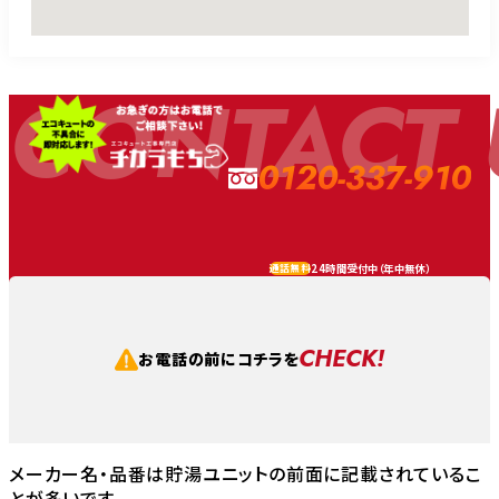
CONTACT 
0120-337-910
24時間受付中（
年中無休
）
通話無料
CHECK!
お電話の前にコチラを
メーカー名・品番は貯湯ユニットの前面に記載されているこ
とが多いです。