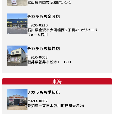
富山県高岡市昭和町1-1-1
チカラもち金沢店
〒920-0210
石川県金沢市大河端西２丁目45 オリバーリ
フォーム石川
チカラもち福井店
〒910-0003
福井県福井市松本1‐1-11
東海
チカラもち愛知店
〒493-0002
愛知県一宮市木曽川町門間大坪24