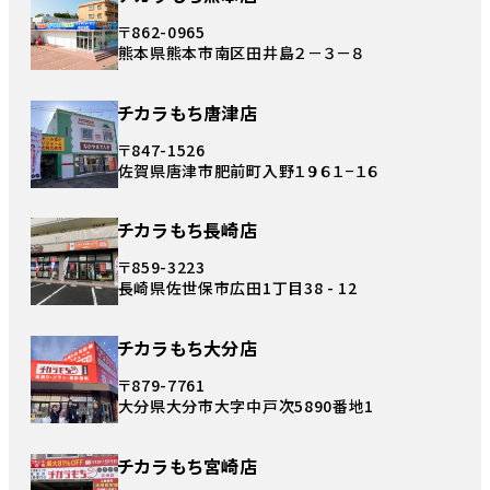
〒862-0965
熊本県熊本市南区田井島２－３－８
チカラもち唐津店
〒847-1526
佐賀県唐津市肥前町入野１９６１−１６
チカラもち長崎店
〒859-3223
長崎県佐世保市広田1丁目38 - 12
チカラもち大分店
〒879-7761
大分県大分市大字中戸次5890番地1
チカラもち宮崎店