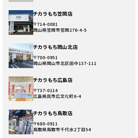
チカラもち笠岡店
〒714-0081
岡山県笠岡市笠岡276-4-5
チカラもち岡山北店
〒700-0951
岡山県岡山市北区田中137-111
チカラもち広島店
〒737-0114
広島県呉市広文化町6-4
チカラもち鳥取店
〒680-0911
鳥取県鳥取市千代水2丁目54