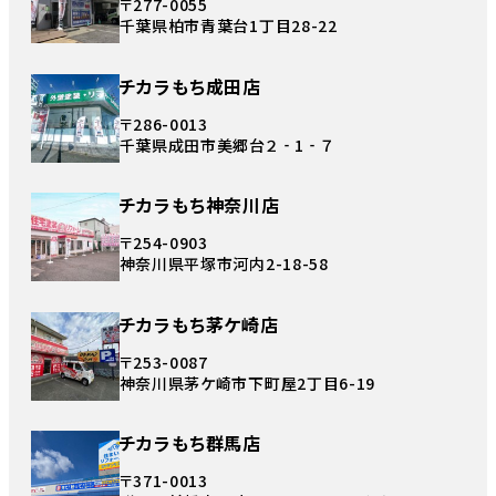
〒277-0055
千葉県柏市青葉台1丁目28-22
チカラもち成田店
〒286-0013
千葉県成田市美郷台２‐1‐７
チカラもち神奈川店
〒254-0903
神奈川県平塚市河内2-18-58
チカラもち茅ケ崎店
〒253-0087
神奈川県茅ケ崎市下町屋2丁目6-19
チカラもち群馬店
〒371-0013