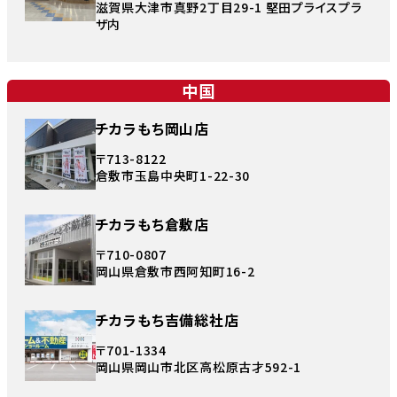
滋賀県大津市真野2丁目29-1 堅田プライスプラ
ザ内
中国
チカラもち岡山店
〒713-8122
倉敷市玉島中央町1-22-30
チカラもち倉敷店
〒710-0807
岡山県倉敷市西阿知町16-2
チカラもち吉備総社店
〒701-1334
岡山県岡山市北区高松原古才592-1