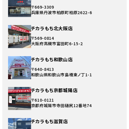
〒669-3309
兵庫県丹波市柏原町柏原2622-6
チカラもち北大阪店
〒569-0814
大阪府高槻市富田町6-15-2
チカラもち和歌山店
〒640-8413
和歌山県和歌山市島橋東ノ丁1-1
チカラもち京都城陽店
〒610-0121
京都府城陽市寺田樋尻12番地74
チカラもち滋賀店