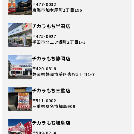
〒477-0032
東海市加木屋町2丁目196
チカラもち半田店
〒475-0927
半田市北二ツ坂町2丁目1-3
チカラもち静岡店
〒420-0816
静岡県静岡市葵区沓谷5丁目1-7
チカラもち三重店
〒511-0002
三重県桑名市福島909
チカラもち岐阜店
〒509-0214