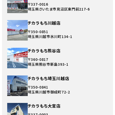
〒337-0016
埼玉県さいたま市見沼区東門前217-6
チカラもち川越店
〒350-0851
埼玉県川越市氷川町134-1
チカラもち熊谷店
〒360-0817
埼玉県熊谷市新島393-1
チカラもち埼玉川越店
〒350-0841
埼玉県川越市御成町72-2
チカラもち大宮店
〒337-0003