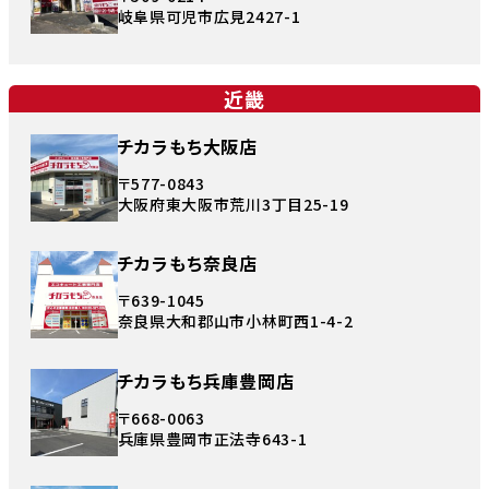
岐阜県可児市広見2427-1
近畿
チカラもち大阪店
〒577-0843
大阪府東大阪市荒川3丁目25-19
チカラもち奈良店
〒639-1045
奈良県大和郡山市小林町西1-4-2
チカラもち兵庫豊岡店
〒668-0063
兵庫県豊岡市正法寺643-1