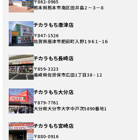
〒862-0965
熊本県熊本市南区田井島２－３－８
チカラもち唐津店
〒847-1526
佐賀県唐津市肥前町入野１９６１−１６
チカラもち長崎店
〒859-3223
長崎県佐世保市広田1丁目38 - 12
チカラもち大分店
〒879-7761
大分県大分市大字中戸次5890番地1
チカラもち宮崎店
〒880-0916