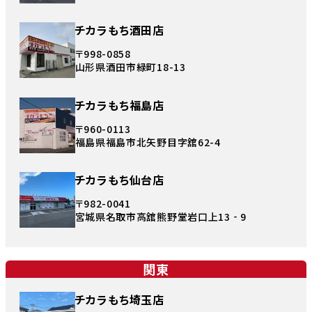
チカラもち酒田店
〒998-0858
山形県酒田市緑町18-13
チカラもち福島店
〒960-0113
福島県福島市北矢野目字舘62-4
チカラもち仙台店
〒982-0041
宮城県名取市高舘熊野堂岩口上13‐9
関東
チカラもち埼玉店