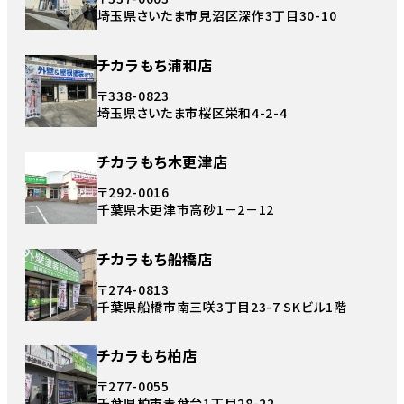
埼玉県さいたま市見沼区深作3丁目30-10
チカラもち浦和店
〒338-0823
埼玉県さいたま市桜区栄和4-2-4
チカラもち木更津店
〒292-0016
千葉県木更津市高砂1－2－12
チカラもち船橋店
〒274-0813
千葉県船橋市南三咲3丁目23-7 SKビル1階
チカラもち柏店
〒277-0055
千葉県柏市青葉台1丁目28-22