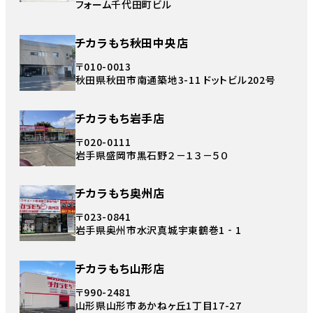
フォーム千代田町ビル
チカラもち秋田中央店
〒010-0013
秋田県秋田市南通築地3-11 ドットビル202号
チカラもち岩手店
〒020-0111
岩手県盛岡市黒石野２－１３－５０
チカラもち奥州店
〒023-0841
岩手県奥州市水沢真城宇東鶴巻1‐1
チカラもち山形店
〒990-2481
山形県山形市あかねヶ丘1丁目17-27