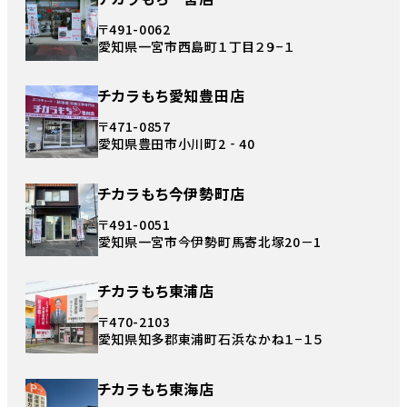
〒491-0062
愛知県一宮市西島町１丁目２９−１
チカラもち愛知豊田店
〒471-0857
愛知県豊田市小川町2‐40
チカラもち今伊勢町店
〒491-0051
愛知県一宮市今伊勢町馬寄北塚20－1
チカラもち東浦店
〒470-2103
愛知県知多郡東浦町石浜なかね１−１５
チカラもち東海店