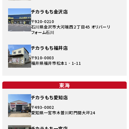
チカラもち金沢店
〒920-0210
石川県金沢市大河端西２丁目45 オリバーリ
フォーム石川
チカラもち福井店
〒910-0003
福井県福井市松本1‐1-11
東海
チカラもち愛知店
〒493-0002
愛知県一宮市木曽川町門間大坪24
チカラもち一宮店