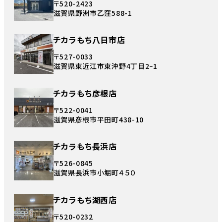
〒520-2423
滋賀県野洲市乙窪588-1
チカラもち八日市店
〒527-0033
滋賀県東近江市東沖野4丁目2ｰ1
チカラもち彦根店
〒522-0041
滋賀県彦根市平田町438-10
チカラもち長浜店
〒526-0845
滋賀県長浜市小堀町４５０
チカラもち湖西店
〒520-0232