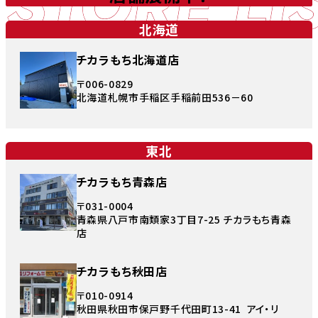
STORE LI
北海道
チカラもち北海道店
〒006-0829
北海道札幌市手稲区手稲前田536－60
東北
チカラもち青森店
〒031-0004
青森県八戸市南類家3丁目7-25 チカラもち青森
店
チカラもち秋田店
〒010-0914
秋田県秋田市保戸野千代田町13-41 アイ・リ