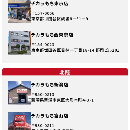
チカラもち東京店
〒157-0066
東京都世田谷区成城8－31－9
チカラもち西東京店
〒154-0023
東京都世田谷区若林一丁目18-14 郡司ビル201
北陸
チカラもち新潟店
〒950-0813
新潟県新潟市東区大形本町4-3-1
チカラもち富山店
〒930-0811