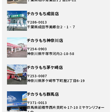
チカラもち成田店
〒286-0013
千葉県成田市美郷台２‐1‐７
チカラもち神奈川店
〒254-0903
神奈川県平塚市河内2-18-58
チカラもち茅ケ崎店
〒253-0087
神奈川県茅ケ崎市下町屋2丁目6-19
チカラもち群馬店
〒371-0013
群馬県前橋市西片貝町4-17-10 ミヤケンリフォー