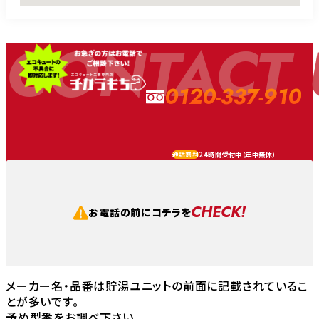
CONTACT 
0120-337-910
24時間受付中（
年中無休
）
通話無料
CHECK!
お電話の前にコチラを
メーカー名・品番は貯湯ユニットの前面に記載されているこ
とが多いです。
予め型番をお調べ下さい。