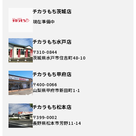
チカラもち茨城店
現在準備中
チカラもち水戸店
〒310-0844
茨城県水戸市住吉町48-10
チカラもち甲府店
〒400-0066
山梨県甲府市新田町1-1
チカラもち松本店
〒399-0002
長野県松本市芳野11-14