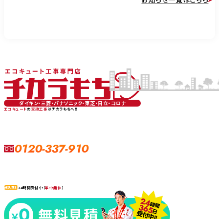
ダイキン・三菱・パナソニック・東芝・日立・コロナ
エコキュート
の
交換工事
はチカラもちへ‼
0120-337-910
24時間受付中（
年中無休
）
通話無料