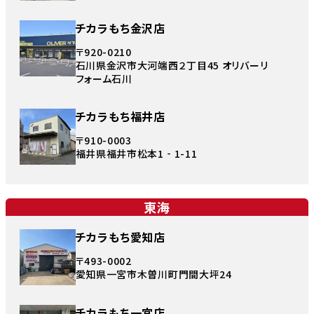
チカラもち金沢店
〒920-0210
石川県金沢市大河端西２丁目45 オリバーリ
フォーム石川
チカラもち福井店
〒910-0003
福井県福井市松本1‐1-11
東海
チカラもち愛知店
〒493-0002
愛知県一宮市木曽川町門間大坪24
チカラもち一宮店