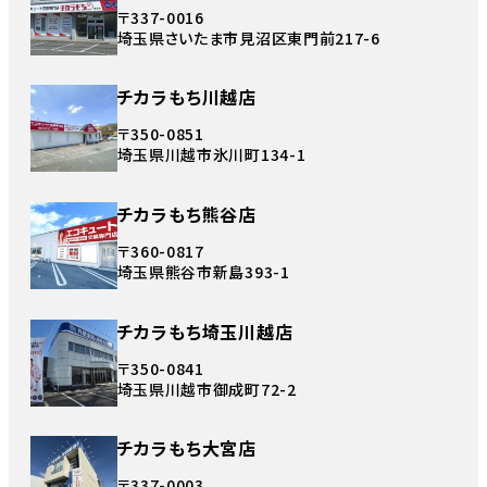
〒337-0016
埼玉県さいたま市見沼区東門前217-6
チカラもち川越店
〒350-0851
埼玉県川越市氷川町134-1
チカラもち熊谷店
〒360-0817
埼玉県熊谷市新島393-1
チカラもち埼玉川越店
〒350-0841
埼玉県川越市御成町72-2
チカラもち大宮店
〒337-0003