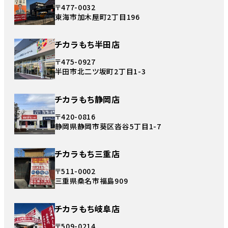
〒477-0032
東海市加木屋町2丁目196
チカラもち半田店
〒475-0927
半田市北二ツ坂町2丁目1-3
チカラもち静岡店
〒420-0816
静岡県静岡市葵区沓谷5丁目1-7
チカラもち三重店
〒511-0002
三重県桑名市福島909
チカラもち岐阜店
〒509-0214