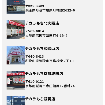
〒669-3309
兵庫県丹波市柏原町柏原2622-6
チカラもち北大阪店
〒569-0814
大阪府高槻市富田町6-15-2
チカラもち和歌山店
〒640-8413
和歌山県和歌山市島橋東ノ丁1-1
チカラもち京都城陽店
〒610-0121
京都府城陽市寺田樋尻12番地74
チカラもち滋賀店