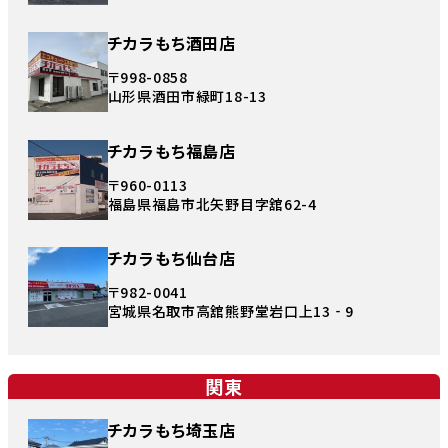
チカラもち酒田店
〒998-0858
山形県酒田市緑町18-13
チカラもち福島店
〒960-0113
福島県福島市北矢野目字舘62-4
チカラもち仙台店
〒982-0041
宮城県名取市高舘熊野堂岩口上13‐9
関東
チカラもち埼玉店