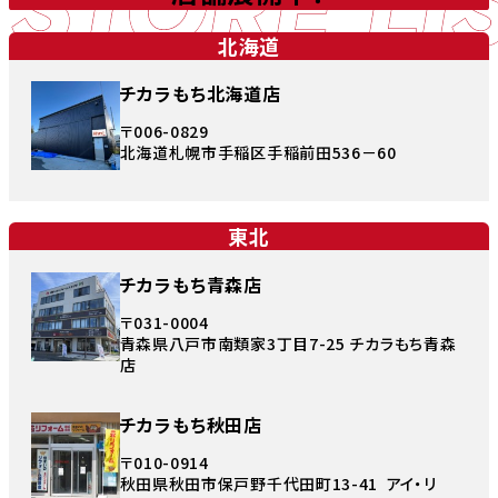
STORE LI
北海道
チカラもち北海道店
〒006-0829
北海道札幌市手稲区手稲前田536－60
東北
チカラもち青森店
〒031-0004
青森県八戸市南類家3丁目7-25 チカラもち青森
店
チカラもち秋田店
〒010-0914
秋田県秋田市保戸野千代田町13-41 アイ・リ