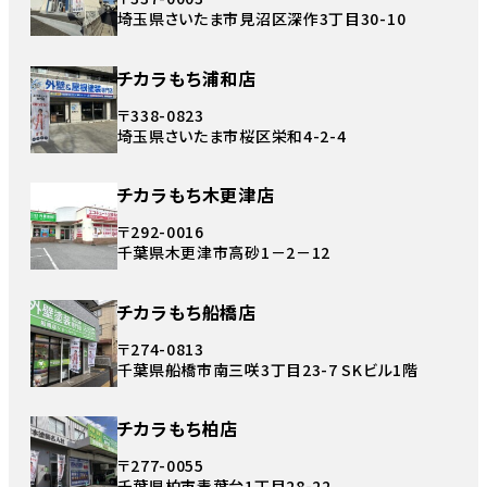
埼玉県さいたま市見沼区深作3丁目30-10
チカラもち浦和店
〒338-0823
埼玉県さいたま市桜区栄和4-2-4
チカラもち木更津店
〒292-0016
千葉県木更津市高砂1－2－12
チカラもち船橋店
〒274-0813
千葉県船橋市南三咲3丁目23-7 SKビル1階
チカラもち柏店
〒277-0055
千葉県柏市青葉台1丁目28-22