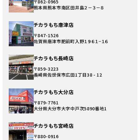
〒862-0965
熊本県熊本市南区田井島２－３－８
チカラもち唐津店
〒847-1526
佐賀県唐津市肥前町入野１９６１−１６
チカラもち長崎店
〒859-3223
長崎県佐世保市広田1丁目38 - 12
チカラもち大分店
〒879-7761
大分県大分市大字中戸次5890番地1
チカラもち宮崎店
〒880-0916