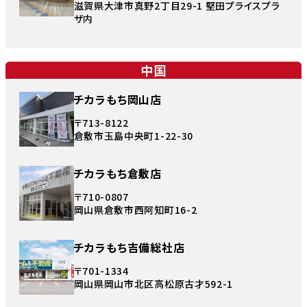
滋賀県大津市真野2丁目29-1 堅田プライスプラ
ザ内
中国
チカラもち岡山店
〒713-8122
倉敷市玉島中央町1-22-30
チカラもち倉敷店
〒710-0807
岡山県倉敷市西阿知町16-2
チカラもち吉備総社店
〒701-1334
岡山県岡山市北区高松原古才592-1