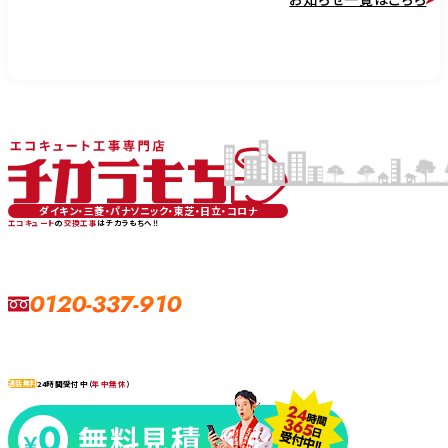
ダイキン・三菱・パナソニック・東芝・日立・コロナ
エコキュート
の
交換工事
はチカラもちへ‼
0120-337-910
24時間受付中（
年中無休
）
通話無料