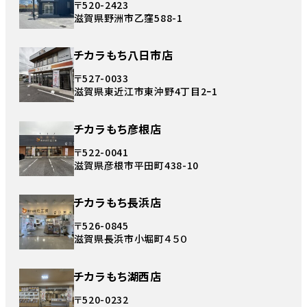
〒520-2423
滋賀県野洲市乙窪588-1
チカラもち八日市店
〒527-0033
滋賀県東近江市東沖野4丁目2ｰ1
チカラもち彦根店
〒522-0041
滋賀県彦根市平田町438-10
チカラもち長浜店
〒526-0845
滋賀県長浜市小堀町４５０
チカラもち湖西店
〒520-0232