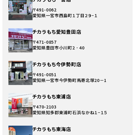
〒491-0062
愛知県一宮市西島町１丁目２９−１
チカラもち愛知豊田店
〒471-0857
愛知県豊田市小川町2‐40
チカラもち今伊勢町店
〒491-0051
愛知県一宮市今伊勢町馬寄北塚20－1
チカラもち東浦店
〒470-2103
愛知県知多郡東浦町石浜なかね１−１５
チカラもち東海店