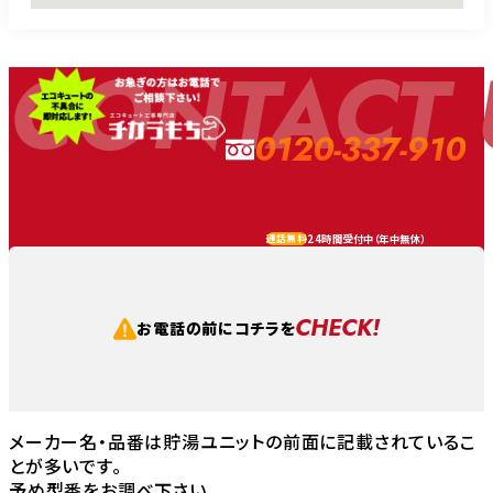
CONTACT 
0120-337-910
24時間受付中（
年中無休
）
通話無料
CHECK!
お電話の前にコチラを
メーカー名・品番は貯湯ユニットの前面に記載されているこ
とが多いです。
予め型番をお調べ下さい。