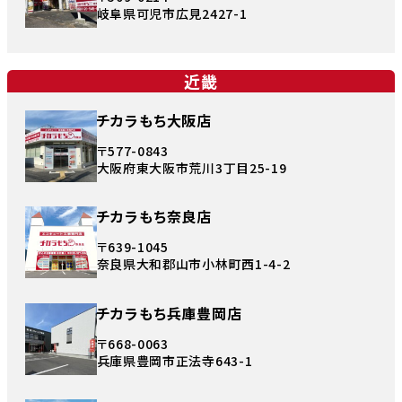
岐阜県可児市広見2427-1
近畿
チカラもち大阪店
〒577-0843
大阪府東大阪市荒川3丁目25-19
チカラもち奈良店
〒639-1045
奈良県大和郡山市小林町西1-4-2
チカラもち兵庫豊岡店
〒668-0063
兵庫県豊岡市正法寺643-1