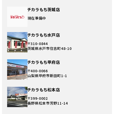
チカラもち茨城店
現在準備中
チカラもち水戸店
〒310-0844
茨城県水戸市住吉町48-10
チカラもち甲府店
〒400-0066
山梨県甲府市新田町1-1
チカラもち松本店
〒399-0002
長野県松本市芳野11-14