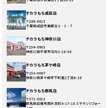
チカラもち成田店
〒286-0013
千葉県成田市美郷台２‐1‐７
チカラもち神奈川店
〒254-0903
神奈川県平塚市河内2-18-58
チカラもち茅ケ崎店
〒253-0087
神奈川県茅ケ崎市下町屋2丁目6-19
チカラもち群馬店
〒371-0013
群馬県前橋市西片貝町4-17-10 ミヤケンリフォー