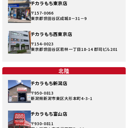
チカラもち東京店
〒157-0066
東京都世田谷区成城8－31－9
チカラもち西東京店
〒154-0023
東京都世田谷区若林一丁目18-14 郡司ビル201
北陸
チカラもち新潟店
〒950-0813
新潟県新潟市東区大形本町4-3-1
チカラもち富山店
〒930-0811