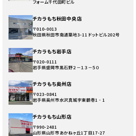
フォーム千代田町ビル
チカラもち秋田中央店
〒010-0013
秋田県秋田市南通築地3-11 ドットビル202号
チカラもち岩手店
〒020-0111
岩手県盛岡市黒石野２－１３－５０
チカラもち奥州店
〒023-0841
岩手県奥州市水沢真城宇東鶴巻1‐1
チカラもち山形店
〒990-2481
山形県山形市あかねヶ丘1丁目17-27