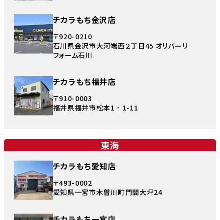
チカラもち金沢店
〒920-0210
石川県金沢市大河端西２丁目45 オリバーリ
フォーム石川
チカラもち福井店
〒910-0003
福井県福井市松本1‐1-11
東海
チカラもち愛知店
〒493-0002
愛知県一宮市木曽川町門間大坪24
チカラもち一宮店