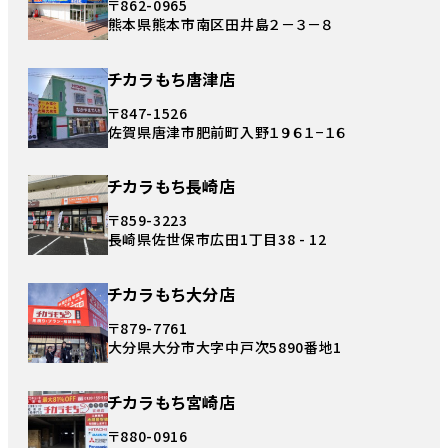
〒862-0965
熊本県熊本市南区田井島２－３－８
チカラもち唐津店
〒847-1526
佐賀県唐津市肥前町入野１９６１−１６
チカラもち長崎店
〒859-3223
長崎県佐世保市広田1丁目38 - 12
チカラもち大分店
〒879-7761
大分県大分市大字中戸次5890番地1
チカラもち宮崎店
〒880-0916