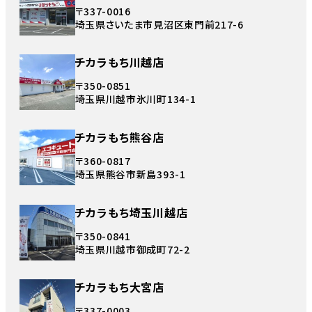
〒337-0016
埼玉県さいたま市見沼区東門前217-6
チカラもち川越店
〒350-0851
埼玉県川越市氷川町134-1
チカラもち熊谷店
〒360-0817
埼玉県熊谷市新島393-1
チカラもち埼玉川越店
〒350-0841
埼玉県川越市御成町72-2
チカラもち大宮店
〒337-0003