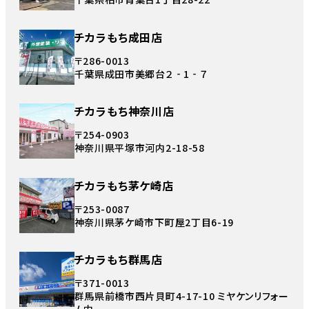
チカラもち成田店
〒286-0013
千葉県成田市美郷台２‐1‐７
チカラもち神奈川店
〒254-0903
神奈川県平塚市河内2-18-58
チカラもち茅ケ崎店
〒253-0087
神奈川県茅ケ崎市下町屋2丁目6-19
チカラもち群馬店
〒371-0013
群馬県前橋市西片貝町4-17-10 ミヤケンリフォー