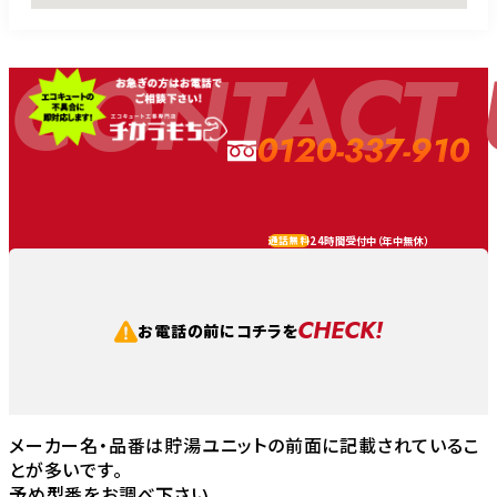
CONTACT 
0120-337-910
24時間受付中（
年中無休
）
通話無料
CHECK!
お電話の前にコチラを
メーカー名・品番は貯湯ユニットの前面に記載されているこ
とが多いです。
予め型番をお調べ下さい。