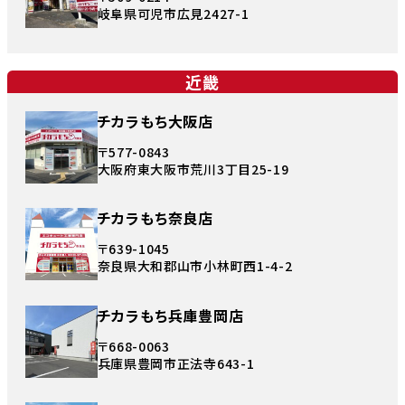
岐阜県可児市広見2427-1
近畿
チカラもち大阪店
〒577-0843
大阪府東大阪市荒川3丁目25-19
チカラもち奈良店
〒639-1045
奈良県大和郡山市小林町西1-4-2
チカラもち兵庫豊岡店
〒668-0063
兵庫県豊岡市正法寺643-1