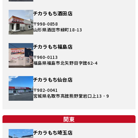
チカラもち酒田店
〒998-0858
山形県酒田市緑町18-13
チカラもち福島店
〒960-0113
福島県福島市北矢野目字舘62-4
チカラもち仙台店
〒982-0041
宮城県名取市高舘熊野堂岩口上13‐9
関東
チカラもち埼玉店