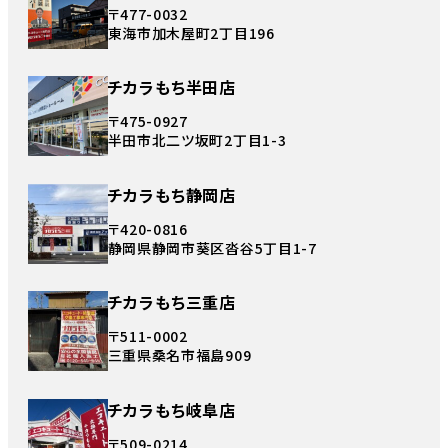
〒477-0032
東海市加木屋町2丁目196
チカラもち半田店
〒475-0927
半田市北二ツ坂町2丁目1-3
チカラもち静岡店
〒420-0816
静岡県静岡市葵区沓谷5丁目1-7
チカラもち三重店
〒511-0002
三重県桑名市福島909
チカラもち岐阜店
〒509-0214