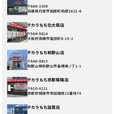
〒669-3309
兵庫県丹波市柏原町柏原2622-6
チカラもち北大阪店
〒569-0814
大阪府高槻市富田町6-15-2
チカラもち和歌山店
〒640-8413
和歌山県和歌山市島橋東ノ丁1-1
チカラもち京都城陽店
〒610-0121
京都府城陽市寺田樋尻12番地74
チカラもち滋賀店