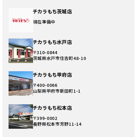
チカラもち茨城店
現在準備中
チカラもち水戸店
〒310-0844
茨城県水戸市住吉町48-10
チカラもち甲府店
〒400-0066
山梨県甲府市新田町1-1
チカラもち松本店
〒399-0002
長野県松本市芳野11-14