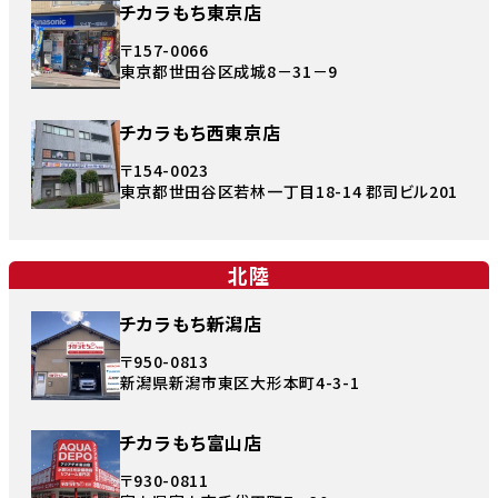
チカラもち東京店
〒157-0066
東京都世田谷区成城8－31－9
チカラもち西東京店
〒154-0023
東京都世田谷区若林一丁目18-14 郡司ビル201
北陸
チカラもち新潟店
〒950-0813
新潟県新潟市東区大形本町4-3-1
チカラもち富山店
〒930-0811