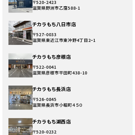
〒520-2423
滋賀県野洲市乙窪588-1
チカラもち八日市店
〒527-0033
滋賀県東近江市東沖野4丁目2ｰ1
チカラもち彦根店
〒522-0041
滋賀県彦根市平田町438-10
チカラもち長浜店
〒526-0845
滋賀県長浜市小堀町４５０
チカラもち湖西店
〒520-0232