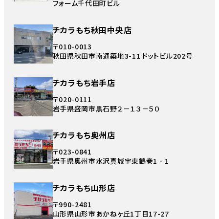
フォーム千代田町ビル
チカラもち秋田中央店
〒010-0013
秋田県秋田市南通築地3-11 ドットビル202号
チカラもち岩手店
〒020-0111
岩手県盛岡市黒石野２－１３－５０
チカラもち奥州店
〒023-0841
岩手県奥州市水沢真城宇東鶴巻1‐1
チカラもち山形店
〒990-2481
山形県山形市あかねヶ丘1丁目17-27