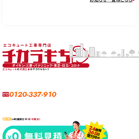
ダイキン・三菱・パナソニック・東芝・日立・コロナ
エコキュート
の
交換工事
はチカラもちへ‼
0120-337-910
24時間受付中（
年中無休
）
通話無料