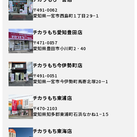
〒491-0062
愛知県一宮市西島町１丁目２９−１
チカラもち愛知豊田店
〒471-0857
愛知県豊田市小川町2‐40
チカラもち今伊勢町店
〒491-0051
愛知県一宮市今伊勢町馬寄北塚20－1
チカラもち東浦店
〒470-2103
愛知県知多郡東浦町石浜なかね１−１５
チカラもち東海店