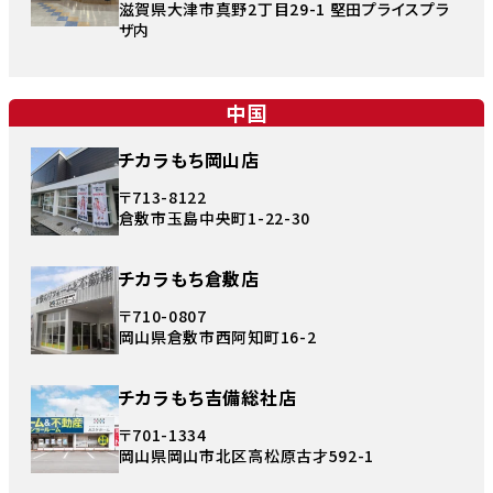
滋賀県大津市真野2丁目29-1 堅田プライスプラ
ザ内
中国
チカラもち岡山店
〒713-8122
倉敷市玉島中央町1-22-30
チカラもち倉敷店
〒710-0807
岡山県倉敷市西阿知町16-2
チカラもち吉備総社店
〒701-1334
岡山県岡山市北区高松原古才592-1