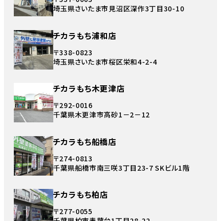
埼玉県さいたま市見沼区深作3丁目30-10
チカラもち浦和店
〒338-0823
埼玉県さいたま市桜区栄和4-2-4
チカラもち木更津店
〒292-0016
千葉県木更津市高砂1－2－12
チカラもち船橋店
〒274-0813
千葉県船橋市南三咲3丁目23-7 SKビル1階
チカラもち柏店
〒277-0055
千葉県柏市青葉台1丁目28-22