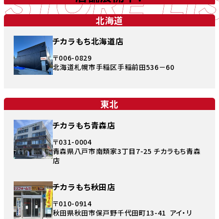
STORE LI
北海道
チカラもち北海道店
〒006-0829
北海道札幌市手稲区手稲前田536－60
東北
チカラもち青森店
〒031-0004
青森県八戸市南類家3丁目7-25 チカラもち青森
店
チカラもち秋田店
〒010-0914
秋田県秋田市保戸野千代田町13-41 アイ・リ