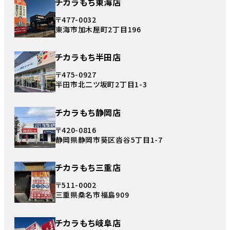
チカラもち東海店
〒477-0032
東海市加木屋町2丁目196
チカラもち半田店
〒475-0927
半田市北二ツ坂町2丁目1-3
チカラもち静岡店
〒420-0816
静岡県静岡市葵区沓谷5丁目1-7
チカラもち三重店
〒511-0002
三重県桑名市福島909
チカラもち岐阜店