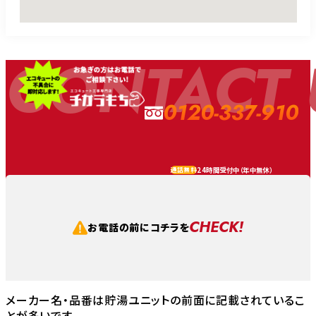
CONTACT 
0120-337-910
24時間受付中（
年中無休
）
通話無料
CHECK!
お電話の前にコチラを
メーカー名・品番は貯湯ユニットの前面に記載されているこ
とが多いです。