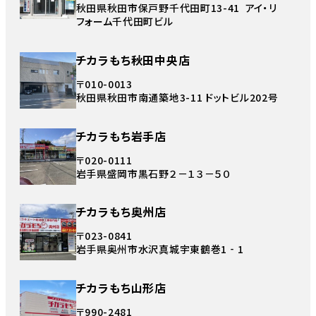
秋田県秋田市保戸野千代田町13-41 アイ・リ
フォーム千代田町ビル
チカラもち秋田中央店
〒010-0013
秋田県秋田市南通築地3-11 ドットビル202号
チカラもち岩手店
〒020-0111
岩手県盛岡市黒石野２－１３－５０
チカラもち奥州店
〒023-0841
岩手県奥州市水沢真城宇東鶴巻1‐1
チカラもち山形店
〒990-2481