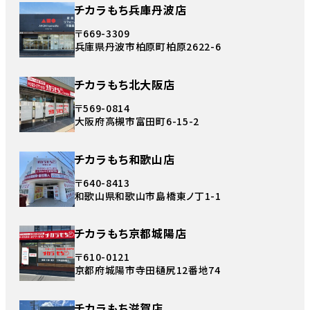
チカラもち兵庫丹波店
〒669-3309
兵庫県丹波市柏原町柏原2622-6
チカラもち北大阪店
〒569-0814
大阪府高槻市富田町6-15-2
チカラもち和歌山店
〒640-8413
和歌山県和歌山市島橋東ノ丁1-1
チカラもち京都城陽店
〒610-0121
京都府城陽市寺田樋尻12番地74
チカラもち滋賀店