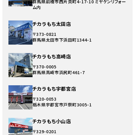
群馬県前橋市西片貝町4-17-10 ミヤケンリフォー
ム内
チカラもち太田店
〒373-0821
群馬県太田市下浜田町1344-1
チカラもち高崎店
〒370-0005
群馬県高崎市浜尻町461-7
チカラもち宇都宮店
〒320-0053
栃木県宇都宮市戸祭町3005-1
チカラもち小山店
〒329-0201