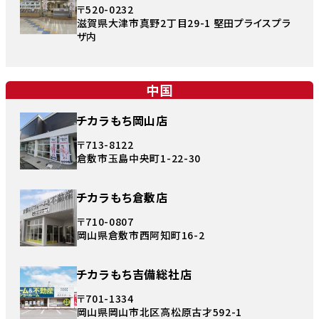
〒520-0232
滋賀県大津市真野2丁目29-1 堅田プライスプラ
ザ内
中国
チカラもち岡山店
〒713-8122
倉敷市玉島中央町1-22-30
チカラもち倉敷店
〒710-0807
岡山県倉敷市西阿知町16-2
チカラもち吉備総社店
〒701-1334
岡山県岡山市北区高松原古才592-1