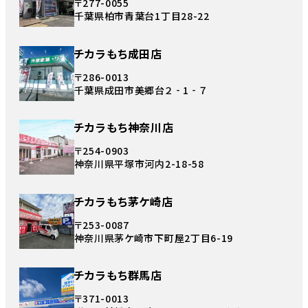
〒277-0055
千葉県柏市青葉台1丁目28-22
チカラもち成田店
〒286-0013
千葉県成田市美郷台２‐1‐７
チカラもち神奈川店
〒254-0903
神奈川県平塚市河内2-18-58
チカラもち茅ケ崎店
〒253-0087
神奈川県茅ケ崎市下町屋2丁目6-19
チカラもち群馬店
〒371-0013