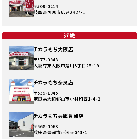
〒509-0214
岐阜県可児市広見2427-1
近畿
チカラもち大阪店
〒577-0843
大阪府東大阪市荒川3丁目25-19
チカラもち奈良店
〒639-1045
奈良県大和郡山市小林町西1-4-2
チカラもち兵庫豊岡店
〒668-0063
兵庫県豊岡市正法寺643-1