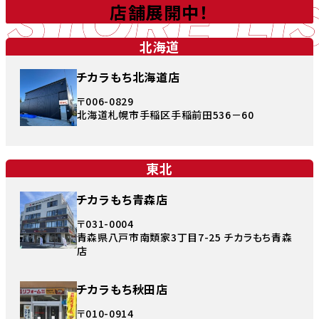
STORE LI
店舗展開中！
北海道
チカラもち北海道店
〒006-0829
北海道札幌市手稲区手稲前田536－60
東北
チカラもち青森店
〒031-0004
青森県八戸市南類家3丁目7-25 チカラもち青森
店
チカラもち秋田店
〒010-0914