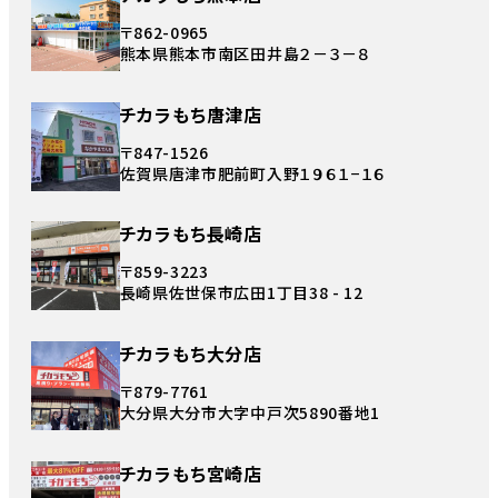
〒862-0965
熊本県熊本市南区田井島２－３－８
チカラもち唐津店
〒847-1526
佐賀県唐津市肥前町入野１９６１−１６
チカラもち長崎店
〒859-3223
長崎県佐世保市広田1丁目38 - 12
チカラもち大分店
〒879-7761
大分県大分市大字中戸次5890番地1
チカラもち宮崎店