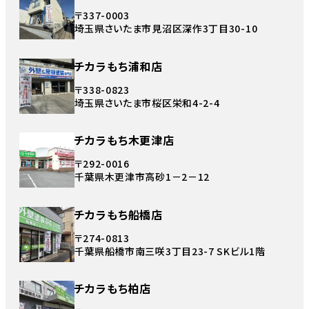
〒337-0003
埼玉県さいたま市見沼区深作3丁目30-10
チカラもち浦和店
〒338-0823
埼玉県さいたま市桜区栄和4-2-4
チカラもち木更津店
〒292-0016
千葉県木更津市高砂1－2－12
チカラもち船橋店
〒274-0813
千葉県船橋市南三咲3丁目23-7 SKビル1階
チカラもち柏店