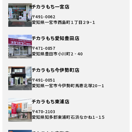
チカラもち一宮店
〒491-0062
愛知県一宮市西島町１丁目２９−１
チカラもち愛知豊田店
〒471-0857
愛知県豊田市小川町2‐40
チカラもち今伊勢町店
〒491-0051
愛知県一宮市今伊勢町馬寄北塚20－1
チカラもち東浦店
〒470-2103
愛知県知多郡東浦町石浜なかね１−１５