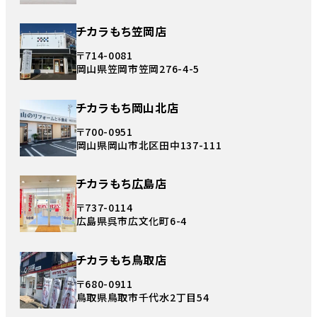
チカラもち笠岡店
〒714-0081
岡山県笠岡市笠岡276-4-5
チカラもち岡山北店
〒700-0951
岡山県岡山市北区田中137-111
チカラもち広島店
〒737-0114
広島県呉市広文化町6-4
チカラもち鳥取店
〒680-0911
鳥取県鳥取市千代水2丁目54