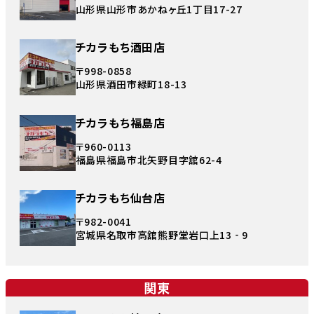
山形県山形市あかねヶ丘1丁目17-27
チカラもち酒田店
〒998-0858
山形県酒田市緑町18-13
チカラもち福島店
〒960-0113
福島県福島市北矢野目字舘62-4
チカラもち仙台店
〒982-0041
宮城県名取市高舘熊野堂岩口上13‐9
関東