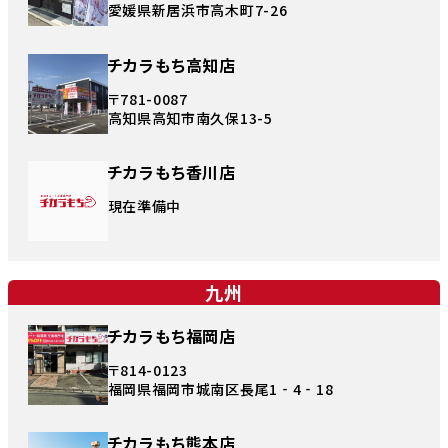
愛媛県新居浜市高木町7-26
チカラもち高知店
〒781-0087
高知県高知市南久保13-5
チカラもち香川店
現在準備中
九州
チカラもち福岡店
〒814-0123
福岡県福岡市城南区長尾1‐4‐18
チカラもち熊本店