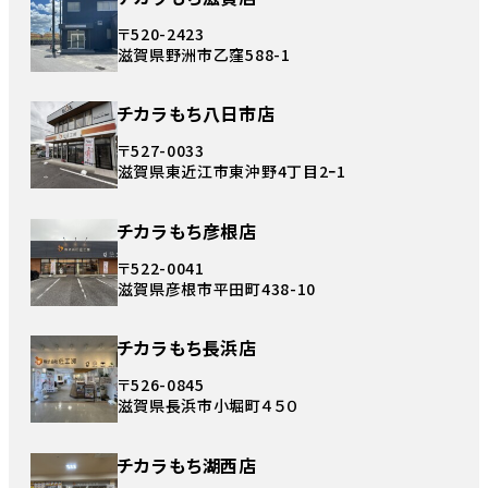
〒520-2423
滋賀県野洲市乙窪588-1
チカラもち八日市店
〒527-0033
滋賀県東近江市東沖野4丁目2ｰ1
チカラもち彦根店
〒522-0041
滋賀県彦根市平田町438-10
チカラもち長浜店
〒526-0845
滋賀県長浜市小堀町４５０
チカラもち湖西店