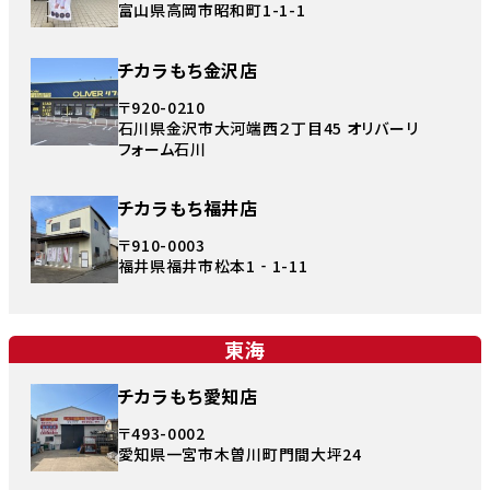
富山県高岡市昭和町1-1-1
チカラもち金沢店
〒920-0210
石川県金沢市大河端西２丁目45 オリバーリ
フォーム石川
チカラもち福井店
〒910-0003
福井県福井市松本1‐1-11
東海
チカラもち愛知店
〒493-0002
愛知県一宮市木曽川町門間大坪24