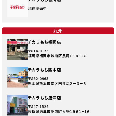
現在準備中
九州
チカラもち福岡店
〒814-0123
福岡県福岡市城南区長尾1‐4‐18
チカラもち熊本店
〒862-0965
熊本県熊本市南区田井島２－３－８
チカラもち唐津店
〒847-1526
佐賀県唐津市肥前町入野１９６１−１６