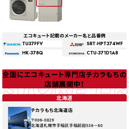
エコキュート記載のメーカー名と品番例
TU37FFV
SRT-HPT374WF
HK-378Q
CTU-371D1A8
STORE LI
全国にエコキュート専門店チカラもちの
店舗展開中！
北海道
チカラもち北海道店
〒006-0829
北海道札幌市手稲区手稲前田536－60