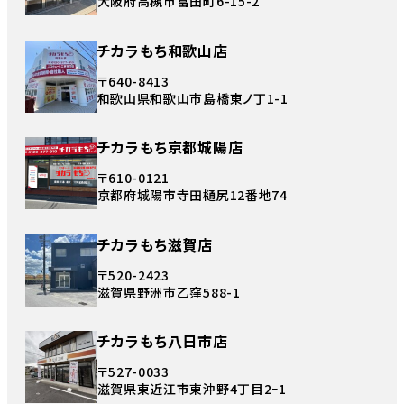
大阪府高槻市富田町6-15-2
チカラもち和歌山店
〒640-8413
和歌山県和歌山市島橋東ノ丁1-1
チカラもち京都城陽店
〒610-0121
京都府城陽市寺田樋尻12番地74
チカラもち滋賀店
〒520-2423
滋賀県野洲市乙窪588-1
チカラもち八日市店
〒527-0033
滋賀県東近江市東沖野4丁目2ｰ1