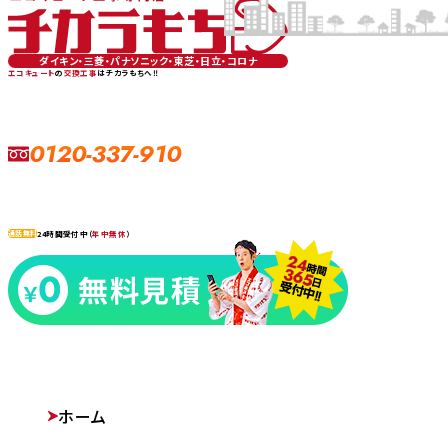
ダイキン・三菱・パナソニック・東芝・日立・コロナ
エコキュート
の
交換工事
はチカラもちへ‼
0120-337-910
24時間受付中（
年中無休
）
通話無料
ホーム