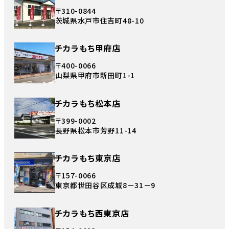
〒310-0844
茨城県水戸市住吉町48-10
チカラもち甲府店
〒400-0066
山梨県甲府市新田町1-1
チカラもち松本店
〒399-0002
長野県松本市芳野11-14
チカラもち東京店
〒157-0066
東京都世田谷区成城8－31－9
チカラもち西東京店