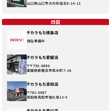
山口県山口市大内矢田北6-14-13
四国
チカラもち徳島店
現在準備中
チカラもち愛媛店
〒〒792-0894
愛媛県新居浜市高木町7-26
チカラもち高知店
〒781-0087
高知県高知市南久保13-5
チカラもち香川店