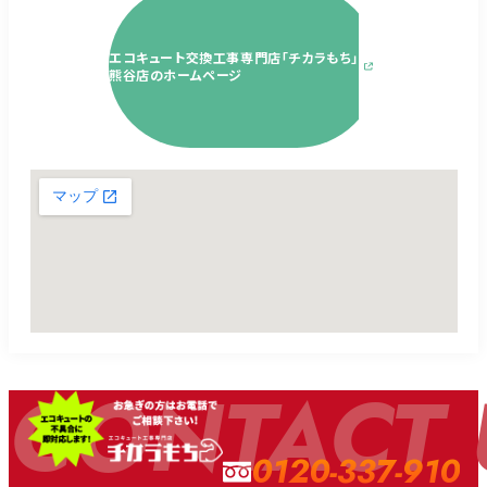
エコキュート交換工事専門店「チカラもち」
熊谷店のホームページ
CONTACT 
0120-337-910