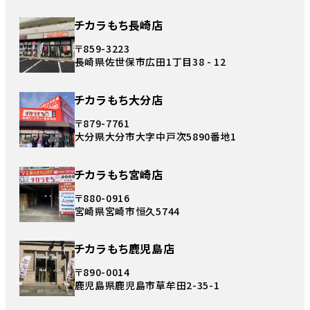
チカラもち長崎店
〒859-3223
長崎県佐世保市広田1丁目38 - 12
チカラもち大分店
〒879-7761
大分県大分市大字中戸次5890番地1
チカラもち宮崎店
〒880-0916
宮崎県宮崎市恒久5744
チカラもち鹿児島店
〒890-0014
鹿児島県鹿児島市草牟田2-35-1