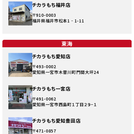
チカラもち福井店
〒910-0003
福井県福井市松本1‐1-11
東海
チカラもち愛知店
〒493-0002
愛知県一宮市木曽川町門間大坪24
チカラもち一宮店
〒491-0062
愛知県一宮市西島町１丁目２９−１
チカラもち愛知豊田店
〒471-0857