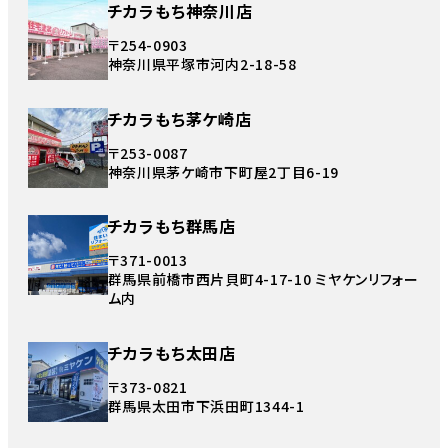
チカラもち神奈川店
〒254-0903
神奈川県平塚市河内2-18-58
チカラもち茅ケ崎店
〒253-0087
神奈川県茅ケ崎市下町屋2丁目6-19
チカラもち群馬店
〒371-0013
群馬県前橋市西片貝町4-17-10 ミヤケンリフォー
ム内
チカラもち太田店
〒373-0821
群馬県太田市下浜田町1344-1