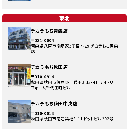
東北
チカラもち青森店
〒031-0004
青森県八戸市南類家3丁目7-25 チカラもち青森
店
チカラもち秋田店
〒010-0914
秋田県秋田市保戸野千代田町13-41 アイ・リ
フォーム千代田町ビル
チカラもち秋田中央店
〒010-0013
秋田県秋田市南通築地3-11 ドットビル202号