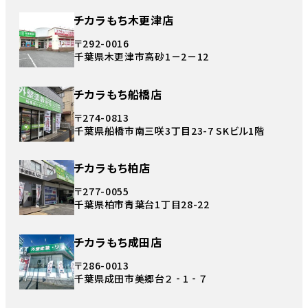
チカラもち木更津店
〒292-0016
千葉県木更津市高砂1－2－12
チカラもち船橋店
〒274-0813
千葉県船橋市南三咲3丁目23-7 SKビル1階
チカラもち柏店
〒277-0055
千葉県柏市青葉台1丁目28-22
チカラもち成田店
〒286-0013
千葉県成田市美郷台２‐1‐７