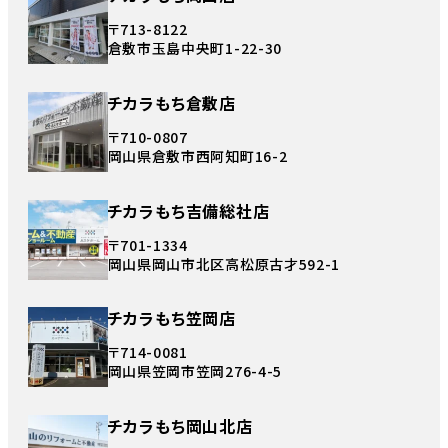
〒713-8122
倉敷市玉島中央町1-22-30
チカラもち倉敷店
〒710-0807
岡山県倉敷市西阿知町16-2
チカラもち吉備総社店
〒701-1334
岡山県岡山市北区高松原古才592-1
チカラもち笠岡店
〒714-0081
岡山県笠岡市笠岡276-4-5
チカラもち岡山北店