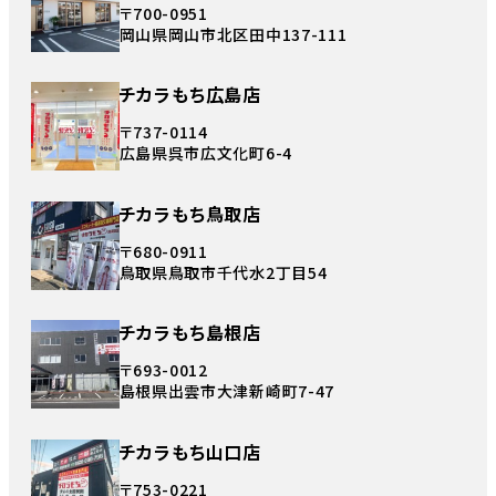
〒700-0951
岡山県岡山市北区田中137-111
チカラもち広島店
〒737-0114
広島県呉市広文化町6-4
チカラもち鳥取店
〒680-0911
鳥取県鳥取市千代水2丁目54
チカラもち島根店
〒693-0012
島根県出雲市大津新崎町7-47
チカラもち山口店
〒753-0221