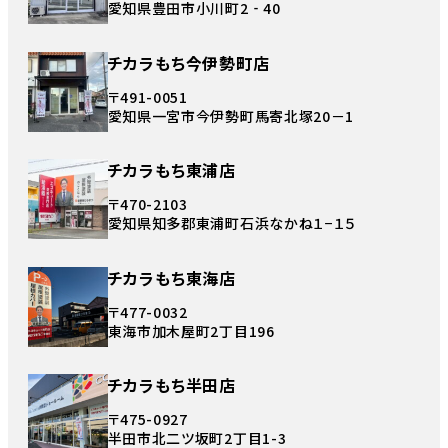
愛知県豊田市小川町2‐40
チカラもち今伊勢町店
〒491-0051
愛知県一宮市今伊勢町馬寄北塚20－1
チカラもち東浦店
〒470-2103
愛知県知多郡東浦町石浜なかね１−１５
チカラもち東海店
〒477-0032
東海市加木屋町2丁目196
チカラもち半田店
〒475-0927
半田市北二ツ坂町2丁目1-3