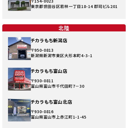
〒154-0023
東京都世田谷区若林一丁目18-14 郡司ビル201
北陸
チカラもち新潟店
〒950-0813
新潟県新潟市東区大形本町4-3-1
チカラもち富山店
〒930-0811
富山県富山市千代田町7－30
チカラもち富山北店
〒930-0816
富山県富山市上赤江町1-1-45