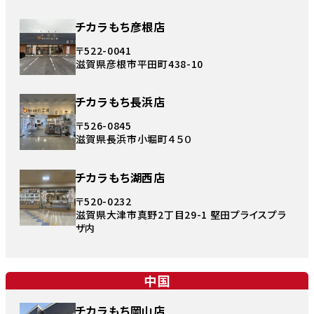
チカラもち彦根店
〒522-0041
滋賀県彦根市平田町438-10
チカラもち長浜店
〒526-0845
滋賀県長浜市小堀町４５０
チカラもち湖西店
〒520-0232
滋賀県大津市真野2丁目29-1 堅田プライスプラ
ザ内
中国
チカラもち岡山店