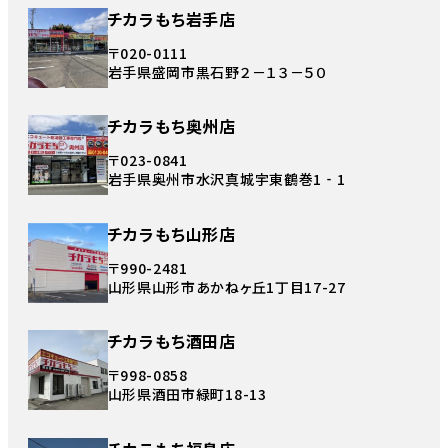
チカラもち岩手店
〒020-0111
岩手県盛岡市黒石野２－１３－５０
チカラもち奥州店
〒023-0841
岩手県奥州市水沢真城宇東鶴巻1‐1
チカラもち山形店
〒990-2481
山形県山形市あかねヶ丘1丁目17-27
チカラもち酒田店
〒998-0858
山形県酒田市緑町18-13