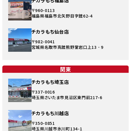
チカラもち福島店
〒960-0113
福島県福島市北矢野目字舘62-4
チカラもち仙台店
〒982-0041
宮城県名取市高舘熊野堂岩口上13‐9
関東
チカラもち埼玉店
〒337-0016
埼玉県さいたま市見沼区東門前217-6
チカラもち川越店
〒350-0851
埼玉県川越市氷川町134-1