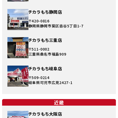
チカラもち静岡店
〒420-0816
静岡県静岡市葵区沓谷5丁目1-7
チカラもち三重店
〒511-0002
三重県桑名市福島909
チカラもち岐阜店
〒509-0214
岐阜県可児市広見2427-1
近畿
チカラもち大阪店