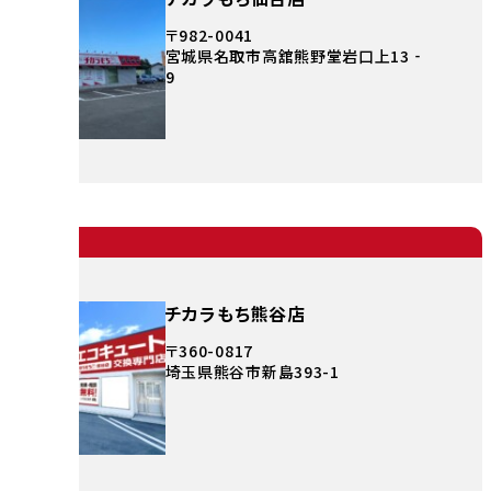
〒982-0041
宮城県名取市高舘熊野堂岩口上13‐
9
チカラもち熊谷店
〒360-0817
埼玉県熊谷市新島393-1