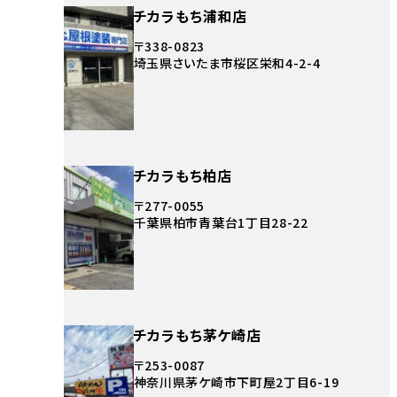
チカラもち浦和店
〒338-0823
埼玉県さいたま市桜区栄和4-2-4
チカラもち柏店
〒277-0055
千葉県柏市青葉台1丁目28-22
チカラもち茅ケ崎店
〒253-0087
神奈川県茅ケ崎市下町屋2丁目6-19