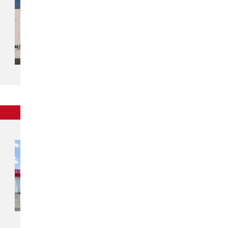
〒960-0113
福島県福島市北矢野目字舘62-4
関東
チカラもち川越店
〒350-0851
埼玉県川越市氷川町134-1