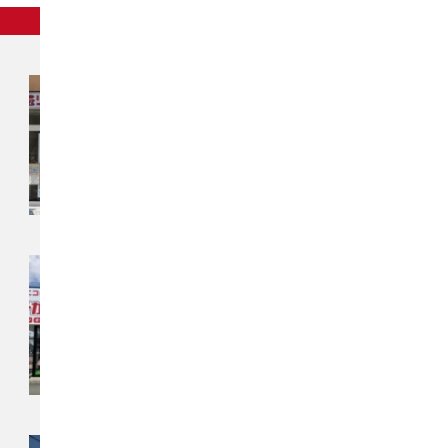
東北
チカラもち秋田店
〒010-0914
秋田県秋田市保戸野千代田町13-41
アイ・リフォーム千代田町ビル
チカラもち奥州店
〒023-0841
岩手県奥州市水沢真城宇東鶴巻1‐1
チカラもち福島店