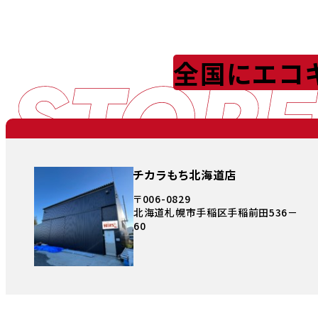
STORE
全国にエコ
チカラもち北海道店
〒006-0829
北海道札幌市手稲区手稲前田536－
60