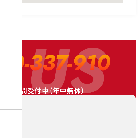
 US
20-337-910
24時間受付中（
年中無休
）
料