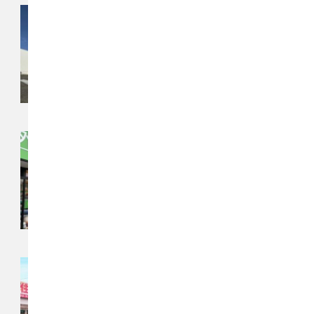
チカラもち大宮店
〒337-0003
埼玉県さいたま市見沼区深作3丁目30-
10
チカラもち船橋店
〒274-0813
千葉県船橋市南三咲3丁目23-7 SKビ
ル1階
チカラもち神奈川店
〒254-0903
神奈川県平塚市河内2-18-58