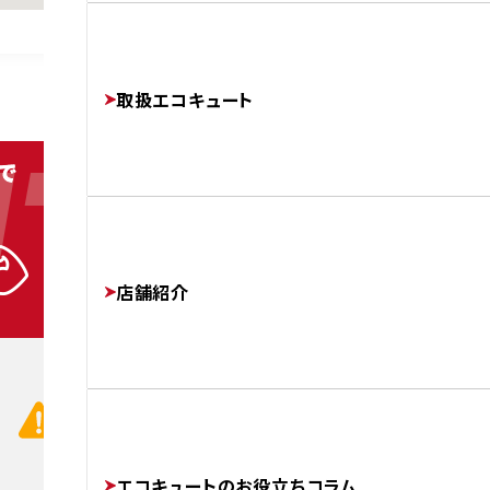
よくあるご質問
修理・交換でかかる費用相場
工事完了までの流れ
FAQ
PRICE
取扱エコキュート
TACT
FLOW
01
運営会社
COMPANY
店舗紹介
通話無
CHECK!
協力業者様募集
お電話の前にコチラを
SUBCONTRACTORS
エコキュートのお役立ちコラム