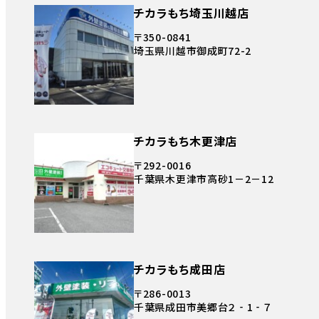
チカラもち埼玉川越店
〒350-0841
埼玉県川越市御成町72-2
チカラもち木更津店
〒292-0016
千葉県木更津市高砂1－2－12
チカラもち成田店
〒286-0013
千葉県成田市美郷台２‐1‐７