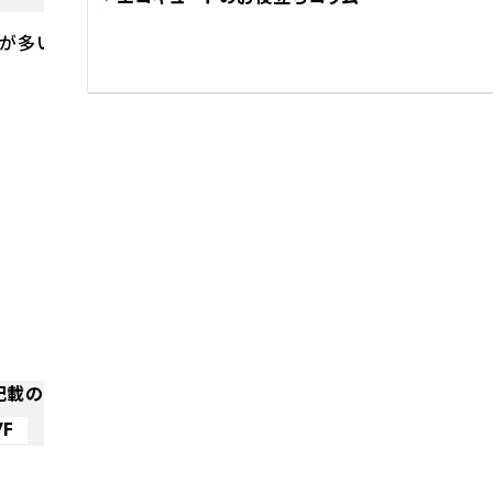
が多いです。
記載のメーカー名と品番例
WF
HK-378Q
CTU-37