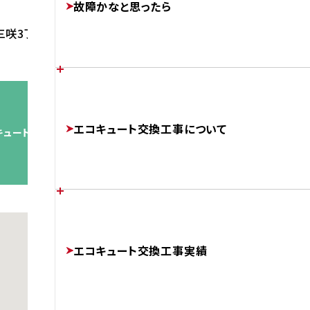
故障かなと思ったら
FEATURES
三咲3丁目23-7 SKビル1階
あなたの家に最適なエコキュートは？
各メーカーのエラーコード
エコキュート交換工事について
CHOOSE
キュート交換工事実績
ERROR-CODE
補助金制度について
エコキュートのかしこい使い方
チカラもちが選ばれる理由
SUBSIDIES
エコキュート交換工事実績
BETTER
ABOUT