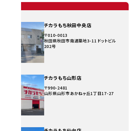
チカラもち秋田中央店
〒010-0013
秋田県秋田市南通築地3-11 ドットビル
202号
チカラもち山形店
〒990-2481
山形県山形市あかねヶ丘1丁目17-27
チカラもち仙台店