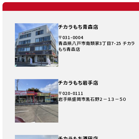
チカラもち青森店
〒031-0004
青森県八戸市南類家3丁目7-25 チカラ
もち青森店
チカラもち岩手店
〒020-0111
岩手県盛岡市黒石野２－１３－５０
チカラもち酒田店