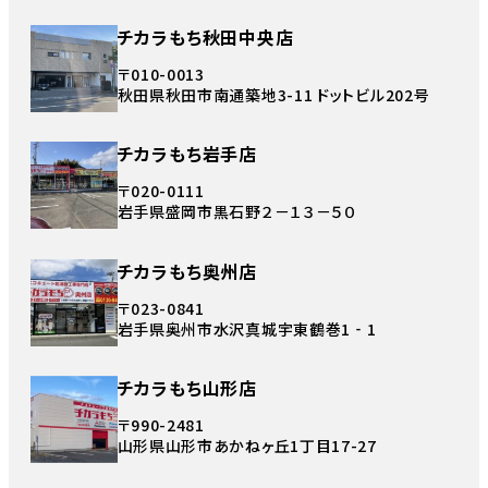
チカラもち秋田中央店
〒010-0013
秋田県秋田市南通築地3-11 ドットビル202号
チカラもち岩手店
〒020-0111
岩手県盛岡市黒石野２－１３－５０
チカラもち奥州店
〒023-0841
岩手県奥州市水沢真城宇東鶴巻1‐1
チカラもち山形店
〒990-2481
山形県山形市あかねヶ丘1丁目17-27