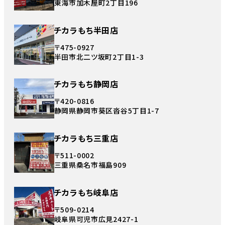
東海市加木屋町2丁目196
チカラもち半田店
〒475-0927
半田市北二ツ坂町2丁目1-3
チカラもち静岡店
〒420-0816
静岡県静岡市葵区沓谷5丁目1-7
チカラもち三重店
〒511-0002
三重県桑名市福島909
チカラもち岐阜店
〒509-0214
岐阜県可児市広見2427-1