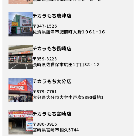
チカラもち唐津店
〒847-1526
佐賀県唐津市肥前町入野１９６１−１６
チカラもち長崎店
〒859-3223
長崎県佐世保市広田1丁目38 - 12
チカラもち大分店
〒879-7761
大分県大分市大字中戸次5890番地1
チカラもち宮崎店
〒880-0916
宮崎県宮崎市恒久5744