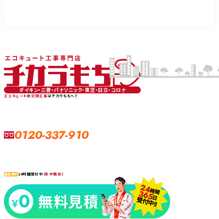
ダイキン・三菱・パナソニック・東芝・日立・コロナ
エコキュート
の
交換工事
はチカラもちへ‼
0120-337-910
24時間受付中（
年中無休
）
通話無料