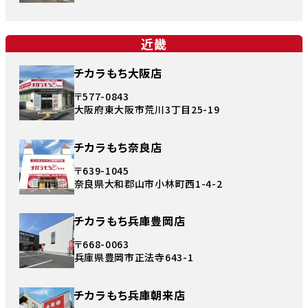
近畿
チカラもち大阪店
〒577-0843
大阪府東大阪市荒川3丁目25-19
チカラもち奈良店
〒639-1045
奈良県大和郡山市小林町西1-4-2
チカラもち兵庫豊岡店
〒668-0063
兵庫県豊岡市正法寺643-1
チカラもち兵庫朝来店