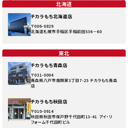
北海道
チカラもち北海道店
〒006-0829
北海道札幌市手稲区手稲前田536－60
東北
チカラもち青森店
〒031-0004
青森県八戸市南類家3丁目7-25 チカラもち青森
店
チカラもち秋田店
〒010-0914
秋田県秋田市保戸野千代田町13-41 アイ・リ
フォーム千代田町ビル