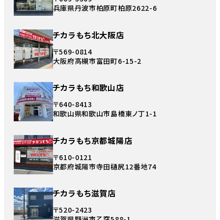
兵庫県丹波市柏原町柏原2622-6
チカラもち北大阪店
〒569-0814
大阪府高槻市富田町6-15-2
チカラもち和歌山店
〒640-8413
和歌山県和歌山市島橋東ノ丁1-1
チカラもち京都城陽店
〒610-0121
京都府城陽市寺田樋尻12番地74
チカラもち滋賀店
〒520-2423
滋賀県野洲市乙窪588-1