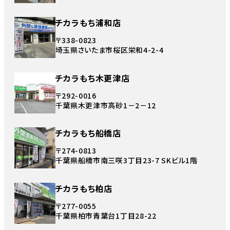
チカラもち浦和店
〒338-0823
埼玉県さいたま市桜区栄和4-2-4
チカラもち木更津店
〒292-0016
千葉県木更津市高砂1－2－12
チカラもち船橋店
〒274-0813
千葉県船橋市南三咲3丁目23-7 SKビル1階
チカラもち柏店
〒277-0055
千葉県柏市青葉台1丁目28-22