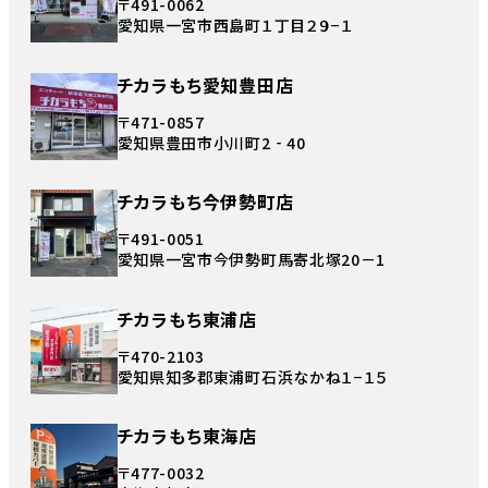
〒491-0062
愛知県一宮市西島町１丁目２９−１
チカラもち愛知豊田店
〒471-0857
愛知県豊田市小川町2‐40
チカラもち今伊勢町店
〒491-0051
愛知県一宮市今伊勢町馬寄北塚20－1
チカラもち東浦店
〒470-2103
愛知県知多郡東浦町石浜なかね１−１５
チカラもち東海店
〒477-0032