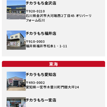
チカラもち金沢店
〒920-0210
石川県金沢市大河端西２丁目45 オリバーリ
フォーム石川
チカラもち福井店
〒910-0003
福井県福井市松本1‐1-11
東海
チカラもち愛知店
〒493-0002
愛知県一宮市木曽川町門間大坪24
チカラもち一宮店