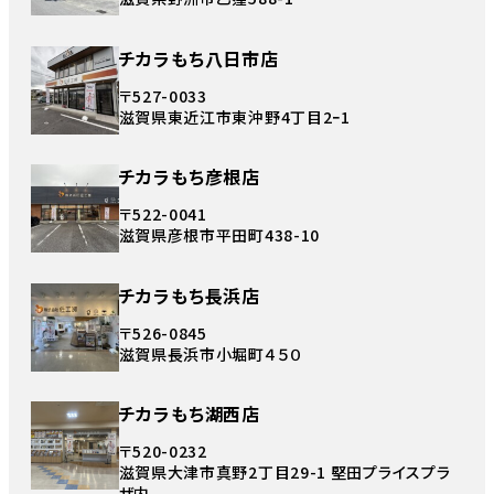
チカラもち八日市店
〒527-0033
滋賀県東近江市東沖野4丁目2ｰ1
チカラもち彦根店
〒522-0041
滋賀県彦根市平田町438-10
チカラもち長浜店
〒526-0845
滋賀県長浜市小堀町４５０
チカラもち湖西店
〒520-0232
滋賀県大津市真野2丁目29-1 堅田プライスプラ
ザ内