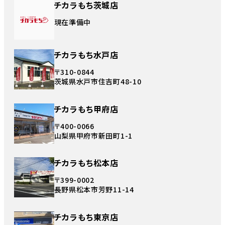
チカラもち茨城店
現在準備中
チカラもち水戸店
〒310-0844
茨城県水戸市住吉町48-10
チカラもち甲府店
〒400-0066
山梨県甲府市新田町1-1
チカラもち松本店
〒399-0002
長野県松本市芳野11-14
チカラもち東京店