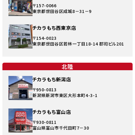
〒157-0066
東京都世田谷区成城8－31－9
チカラもち西東京店
〒154-0023
東京都世田谷区若林一丁目18-14 郡司ビル201
北陸
チカラもち新潟店
〒950-0813
新潟県新潟市東区大形本町4-3-1
チカラもち富山店
〒930-0811
富山県富山市千代田町7－30