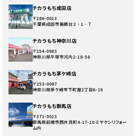
チカラもち成田店
〒286-0013
千葉県成田市美郷台２‐1‐７
チカラもち神奈川店
〒254-0903
神奈川県平塚市河内2-18-58
チカラもち茅ケ崎店
〒253-0087
神奈川県茅ケ崎市下町屋2丁目6-19
チカラもち群馬店
〒371-0013
群馬県前橋市西片貝町4-17-10 ミヤケンリフォー
ム内