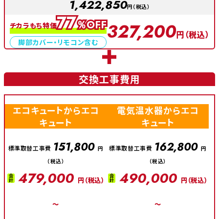
1,422,850
円（税込）
77
％OFF
327,200
チカラもち特価
円（税込）
脚部カバー・リモコン含む
交換工事費用
エコキュートからエコ
電気温水器からエコ
キュート
キュート
151,800
162,800
標準取替工事費
標準取替工事費
円
円
（税込）
（税込）
479,000
490,000
合計
合計
円（税込）
円（税込）
～
～