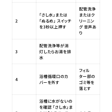
配管洗浄
「さし水」または
またはク
2
「ぬるめ」 スイッチ
リーニン
を3秒以上押す
グ 音声あ
り
配管洗浄等が消
3
灯したらお湯を排
水
フィル
浴槽循環口のカ
ター部の
4
バーを外す
ゴミ等を
落とす
浴槽に水がないの
を確認 「さし水」ま