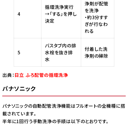
浄剤が配管
循環洗浄実行
を洗浄
4
→「する」を押し
・約3分すす
決定
ぎが行なわ
れる
バスタブ内の排
付着した洗
5
水栓を抜き排
浄剤の掃除
水
出典：
日立 ふろ配管の循環洗浄
パナソニック
パナソニックの自動配管洗浄機能はフルオートの全機種に搭
載されています。
半年に1回行う手動洗浄の手順は以下のとおりです。