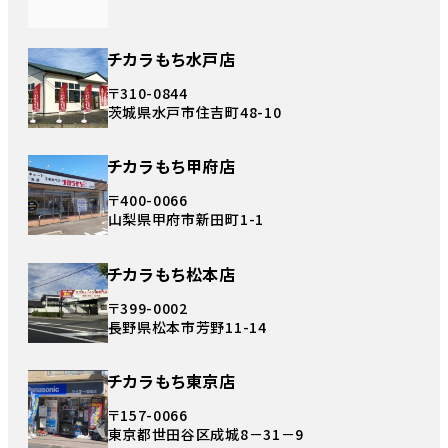
チカラもち水戸店
〒310-0844
茨城県水戸市住吉町48-10
チカラもち甲府店
〒400-0066
山梨県甲府市新田町1-1
チカラもち松本店
〒399-0002
長野県松本市芳野11-14
チカラもち東京店
〒157-0066
東京都世田谷区成城8－31－9