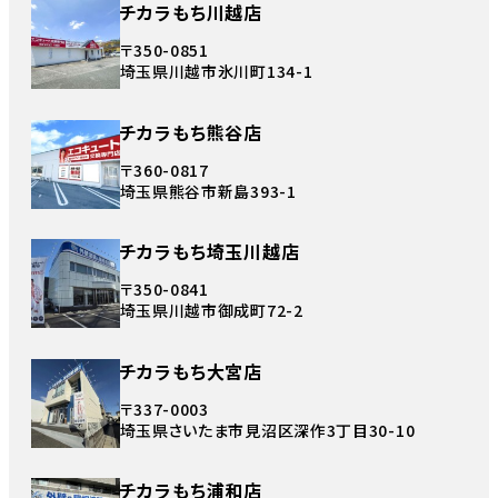
チカラもち川越店
〒350-0851
埼玉県川越市氷川町134-1
チカラもち熊谷店
〒360-0817
埼玉県熊谷市新島393-1
チカラもち埼玉川越店
〒350-0841
埼玉県川越市御成町72-2
チカラもち大宮店
〒337-0003
埼玉県さいたま市見沼区深作3丁目30-10
チカラもち浦和店