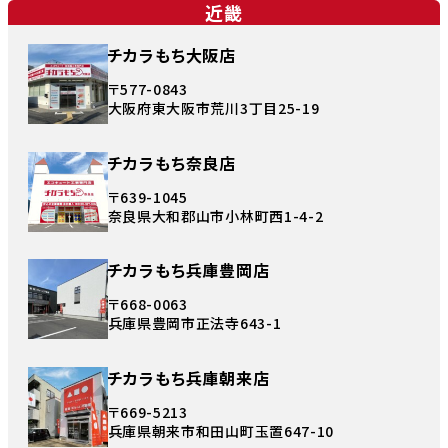
近畿
チカラもち大阪店
〒577-0843
大阪府東大阪市荒川3丁目25-19
チカラもち奈良店
〒639-1045
奈良県大和郡山市小林町西1-4-2
チカラもち兵庫豊岡店
〒668-0063
兵庫県豊岡市正法寺643-1
チカラもち兵庫朝来店
〒669-5213
兵庫県朝来市和田山町玉置647-10