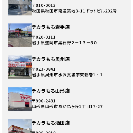
〒010-0013
秋田県秋田市南通築地3-11 ドットビル202号
チカラもち岩手店
〒020-0111
岩手県盛岡市黒石野２－１３－５０
チカラもち奥州店
〒023-0841
岩手県奥州市水沢真城宇東鶴巻1‐1
チカラもち山形店
〒990-2481
山形県山形市あかねヶ丘1丁目17-27
チカラもち酒田店
〒998-0858