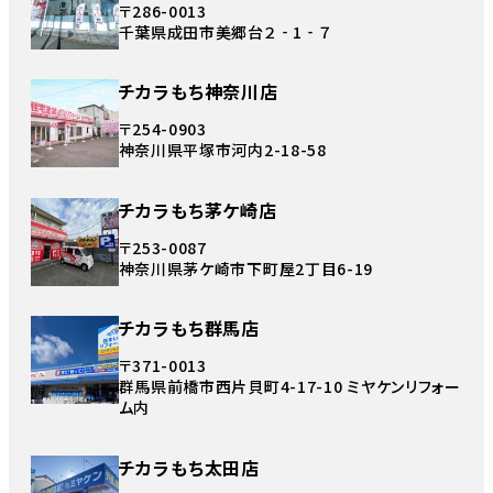
〒286-0013
千葉県成田市美郷台２‐1‐７
チカラもち神奈川店
〒254-0903
神奈川県平塚市河内2-18-58
チカラもち茅ケ崎店
〒253-0087
神奈川県茅ケ崎市下町屋2丁目6-19
チカラもち群馬店
〒371-0013
群馬県前橋市西片貝町4-17-10 ミヤケンリフォー
ム内
チカラもち太田店