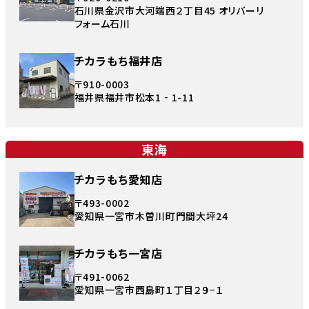
石川県金沢市大河端西２丁目45 オリバーリ
フォーム石川
チカラもち福井店
〒910-0003
福井県福井市松本1‐1-11
東海
チカラもち愛知店
〒493-0002
愛知県一宮市木曽川町門間大坪24
チカラもち一宮店
〒491-0062
愛知県一宮市西島町１丁目２９−１