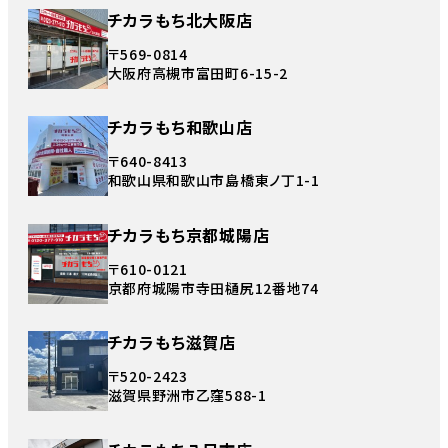
チカラもち北大阪店
〒569-0814
大阪府高槻市富田町6-15-2
チカラもち和歌山店
〒640-8413
和歌山県和歌山市島橋東ノ丁1-1
チカラもち京都城陽店
〒610-0121
京都府城陽市寺田樋尻12番地74
チカラもち滋賀店
〒520-2423
滋賀県野洲市乙窪588-1