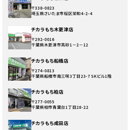
〒338-0823
埼玉県さいたま市桜区栄和4-2-4
チカラもち木更津店
〒292-0016
千葉県木更津市高砂1－2－12
チカラもち船橋店
〒274-0813
千葉県船橋市南三咲3丁目23-7 SKビル1階
チカラもち柏店
〒277-0055
千葉県柏市青葉台1丁目28-22
チカラもち成田店