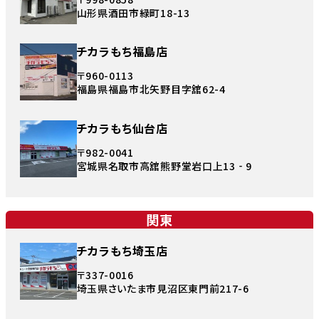
山形県酒田市緑町18-13
チカラもち福島店
〒960-0113
福島県福島市北矢野目字舘62-4
チカラもち仙台店
〒982-0041
宮城県名取市高舘熊野堂岩口上13‐9
関東
チカラもち埼玉店
〒337-0016
埼玉県さいたま市見沼区東門前217-6