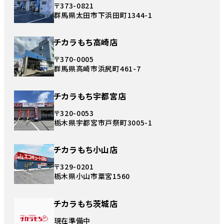
〒373-0821
群馬県太田市下浜田町1344-1
チカラもち高崎店
〒370-0005
群馬県高崎市浜尻町461-7
チカラもち宇都宮店
〒320-0053
栃木県宇都宮市戸祭町3005-1
チカラもち小山店
〒329-0201
栃木県小山市粟宮1560
チカラもち茨城店
現在準備中