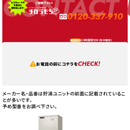
CONTACT 
0120-337-910
24時間受付中（
年中無休
）
通話無料
CHECK!
お電話の前にコチラを
メーカー名・品番は貯湯ユニットの前面に記載されているこ
とが多いです。
予め型番をお調べ下さい。