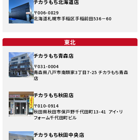
チカラもち北海道店
〒006-0829
北海道札幌市手稲区手稲前田536－60
東北
チカラもち青森店
〒031-0004
青森県八戸市南類家3丁目7-25 チカラもち青森
店
チカラもち秋田店
〒010-0914
秋田県秋田市保戸野千代田町13-41 アイ・リ
フォーム千代田町ビル
チカラもち秋田中央店