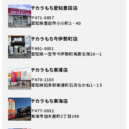
チカラもち愛知豊田店
〒471-0857
愛知県豊田市小川町2‐40
チカラもち今伊勢町店
〒491-0051
愛知県一宮市今伊勢町馬寄北塚20－1
チカラもち東浦店
〒470-2103
愛知県知多郡東浦町石浜なかね１−１５
チカラもち東海店
〒477-0032
東海市加木屋町2丁目196