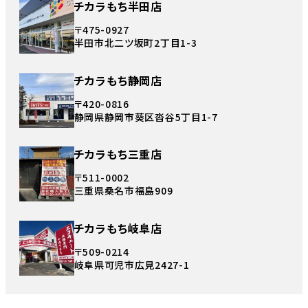
チカラもち半田店
〒475-0927
半田市北二ツ坂町2丁目1-3
チカラもち静岡店
〒420-0816
静岡県静岡市葵区沓谷5丁目1-7
チカラもち三重店
〒511-0002
三重県桑名市福島909
チカラもち岐阜店
〒509-0214
岐阜県可児市広見2427-1