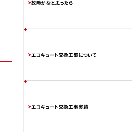
故障かなと思ったら
FEATURES
AFTER
あなたの家に最適なエコキュートは？
各メーカーのエラーコード
エコキュート交換工事について
CHOOSE
ERROR-CODE
補助金制度について
エコキュートのかしこい使い方
チカラもちが選ばれる理由
SUBSIDIES
エコキュート交換工事実績
BETTER
ABOUT
AFTER