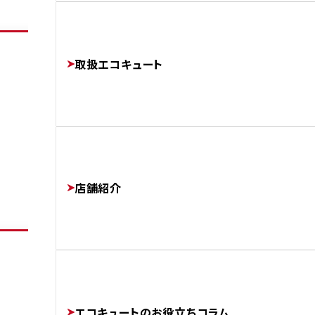
よくあるご質問
修理・交換でかかる費用相場
工事完了までの流れ
FAQ
PRICE
取扱エコキュート
FLOW
運営会社
AFTER
COMPANY
店舗紹介
協力業者様募集
SUBCONTRACTORS
エコキュートのお役立ちコラム