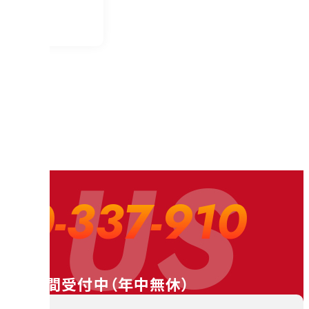
 US
20-337-910
24時間受付中（
年中無休
）
料