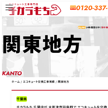
0120-337
24時間受付中（
年中
通話無料
関東地方
KANTO
ホーム
エコキュート交換工事実績
関東地方
千葉県
チカラもち 千葉店が 木更津市羽鳥野で エコキュートを交換