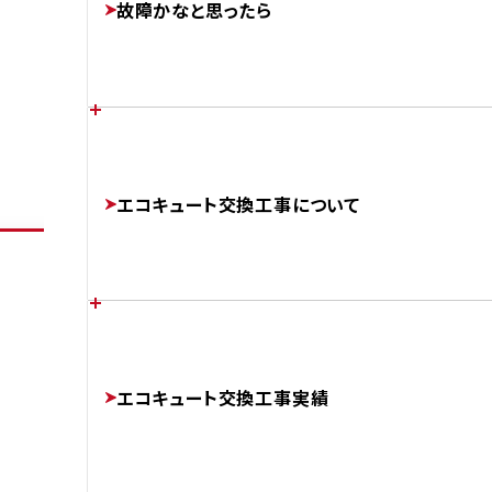
故障かなと思ったら
FEATURES
AFTER
あなたの家に最適なエコキュートは？
各メーカーのエラーコード
エコキュート交換工事について
CHOOSE
ERROR-CODE
補助金制度について
エコキュートのかしこい使い方
チカラもちが選ばれる理由
SUBSIDIES
エコキュート交換工事実績
BETTER
ABOUT
AFTER