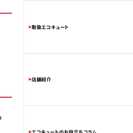
よくあるご質問
修理・交換でかかる費用相場
工事完了までの流れ
FAQ
PRICE
取扱エコキュート
FLOW
運営会社
AFTER
COMPANY
店舗紹介
協力業者様募集
事
SUBCONTRACTORS
エコキュートのお役立ちコラム