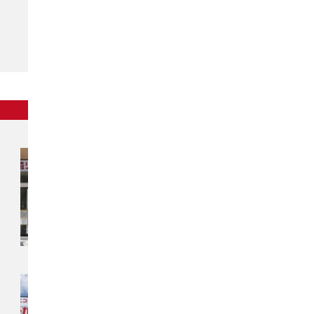
東北
チカラもち秋田店
〒010-0914
秋田県秋田市保戸野千代田町13-41
アイ・リフォーム千代田町ビル
チカラもち奥州店
〒023-0841