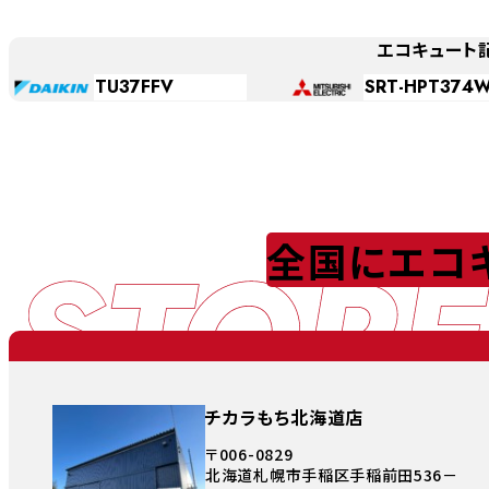
エコキュート
TU37FFV
SRT-HPT374
STORE
全国にエコ
チカラもち北海道店
〒006-0829
北海道札幌市手稲区手稲前田536－