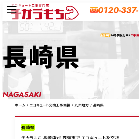
0120-337
24時間受付中（
年中
通話無料
長崎県
NAGASAKI
ホーム
エコキュート交換工事実績
九州地方
長崎県
長崎県
チカラもち 長崎店が 西海市で エコキュートを交換