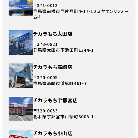
〒371-0013
群馬県前橋市西片貝町4-17-10 ミヤケンリフォー
ム内
チカラもち太田店
〒373-0821
群馬県太田市下浜田町1344-1
チカラもち高崎店
〒370-0005
群馬県高崎市浜尻町461-7
チカラもち宇都宮店
〒320-0053
栃木県宇都宮市戸祭町3005-1
チカラもち小山店