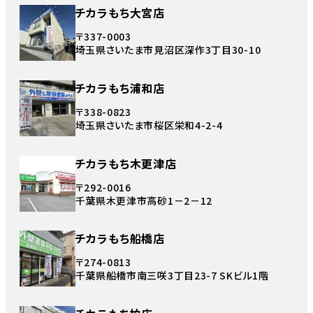
チカラもち大宮店
〒337-0003
埼玉県さいたま市見沼区深作3丁目30-10
チカラもち浦和店
〒338-0823
埼玉県さいたま市桜区栄和4-2-4
チカラもち木更津店
〒292-0016
千葉県木更津市高砂1－2－12
チカラもち船橋店
〒274-0813
千葉県船橋市南三咲3丁目23-7 SKビル1階