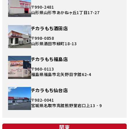
〒990-2481
山形県山形市あかねヶ丘1丁目17-27
チカラもち酒田店
〒998-0858
山形県酒田市緑町18-13
チカラもち福島店
〒960-0113
福島県福島市北矢野目字舘62-4
チカラもち仙台店
〒982-0041
宮城県名取市高舘熊野堂岩口上13‐9
関東