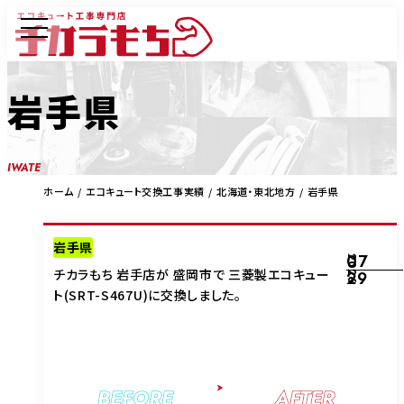
岩手県
IWATE
ホーム
エコキュート交換工事実績
北海道・東北地方
岩手県
岩手県
07
2026
チカラもち 岩手店が 盛岡市で 三菱製エコキュー
29
ト(SRT-S467U)に交換しました。
BEFORE
AFTER