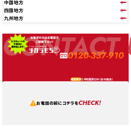
中国地方
四国地方
九州地方
CONTACT 
0120-337-910
24時間受付中（
年中無休
）
通話無料
CHECK!
お電話の前にコチラを