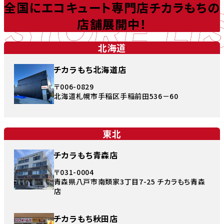
STORE LI
全国にエコキュート専門店チカラもちの
店舗展開中！
北海道
チカラもち北海道店
〒006-0829
北海道札幌市手稲区手稲前田536－60
東北
チカラもち青森店
〒031-0004
青森県八戸市南類家3丁目7-25 チカラもち青森
店
チカラもち秋田店