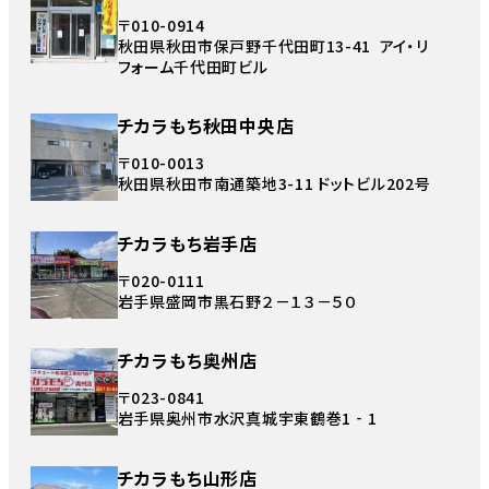
〒010-0914
秋田県秋田市保戸野千代田町13-41 アイ・リ
フォーム千代田町ビル
チカラもち秋田中央店
〒010-0013
秋田県秋田市南通築地3-11 ドットビル202号
チカラもち岩手店
〒020-0111
岩手県盛岡市黒石野２－１３－５０
チカラもち奥州店
〒023-0841
岩手県奥州市水沢真城宇東鶴巻1‐1
チカラもち山形店