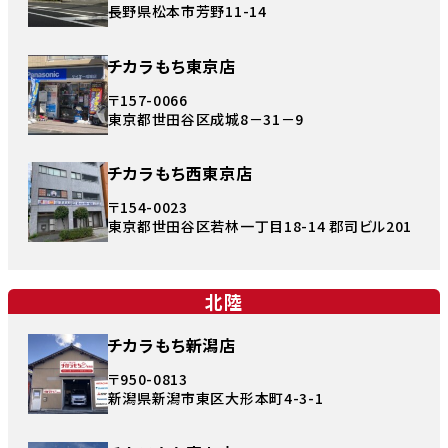
長野県松本市芳野11-14
チカラもち東京店
〒157-0066
東京都世田谷区成城8－31－9
チカラもち西東京店
〒154-0023
東京都世田谷区若林一丁目18-14 郡司ビル201
北陸
チカラもち新潟店
〒950-0813
新潟県新潟市東区大形本町4-3-1