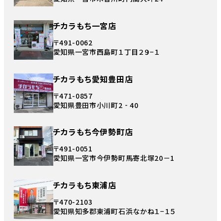
チカラもち一宮店
〒491-0062
愛知県一宮市西島町１丁目２９−１
チカラもち愛知豊田店
〒471-0857
愛知県豊田市小川町2‐40
チカラもち今伊勢町店
〒491-0051
愛知県一宮市今伊勢町馬寄北塚20－1
チカラもち東浦店
〒470-2103
愛知県知多郡東浦町石浜なかね１−１５