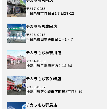
チカラもち柏店
〒277-0055
千葉県柏市青葉台1丁目28-22
チカラもち成田店
〒286-0013
千葉県成田市美郷台２‐1‐７
チカラもち神奈川店
〒254-0903
神奈川県平塚市河内2-18-58
チカラもち茅ケ崎店
〒253-0087
神奈川県茅ケ崎市下町屋2丁目6-19
チカラもち群馬店