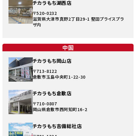
チカラもち湖西店
〒520-0232
滋賀県大津市真野2丁目29-1 堅田プライスプラ
ザ内
中国
チカラもち岡山店
〒713-8122
倉敷市玉島中央町1-22-30
チカラもち倉敷店
〒710-0807
岡山県倉敷市西阿知町16-2
チカラもち吉備総社店