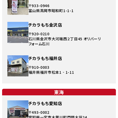
〒933-0946
富山県高岡市昭和町1-1-1
チカラもち金沢店
〒920-0210
石川県金沢市大河端西２丁目45 オリバーリ
フォーム石川
チカラもち福井店
〒910-0003
福井県福井市松本1‐1-11
東海
チカラもち愛知店
〒493-0002
愛知県一宮市木曽川町門間大坪24