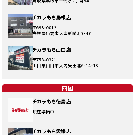
鳥取県鳥取市千代水2丁目54
チカラもち島根店
〒693-0012
島根県出雲市大津新崎町7-47
チカラもち山口店
〒753-0221
山口県山口市大内矢田北6-14-13
四国
チカラもち徳島店
現在準備中
チカラもち愛媛店