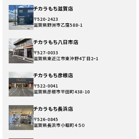
チカラもち滋賀店
〒520-2423
滋賀県野洲市乙窪588-1
チカラもち八日市店
〒527-0033
滋賀県東近江市東沖野4丁目2ｰ1
チカラもち彦根店
〒522-0041
滋賀県彦根市平田町438-10
チカラもち長浜店
〒526-0845
滋賀県長浜市小堀町４５０