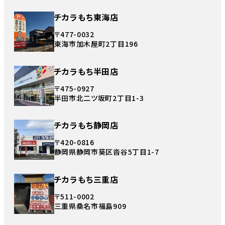
チカラもち東海店
〒477-0032
東海市加木屋町2丁目196
チカラもち半田店
〒475-0927
半田市北二ツ坂町2丁目1-3
チカラもち静岡店
〒420-0816
静岡県静岡市葵区沓谷5丁目1-7
チカラもち三重店
〒511-0002
三重県桑名市福島909