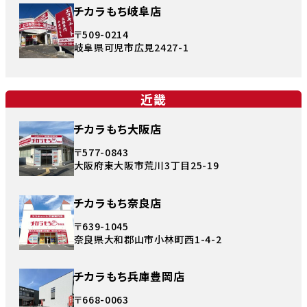
チカラもち岐阜店
〒509-0214
岐阜県可児市広見2427-1
近畿
チカラもち大阪店
〒577-0843
大阪府東大阪市荒川3丁目25-19
チカラもち奈良店
〒639-1045
奈良県大和郡山市小林町西1-4-2
チカラもち兵庫豊岡店
〒668-0063