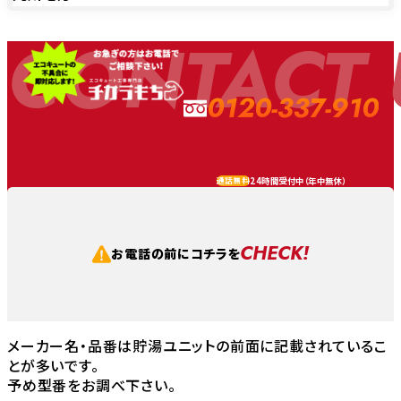
CONTACT 
0120-337-910
24時間受付中（
年中無休
）
通話無料
CHECK!
お電話の前にコチラを
メーカー名・品番は貯湯ユニットの前面に記載されているこ
とが多いです。
予め型番をお調べ下さい。