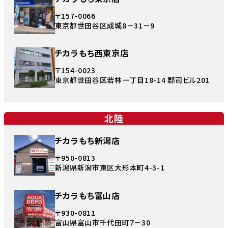
〒157-0066
東京都世田谷区成城8－31－9
チカラもち西東京店
〒154-0023
東京都世田谷区若林一丁目18-14 郡司ビル201
北陸
チカラもち新潟店
〒950-0813
新潟県新潟市東区大形本町4-3-1
チカラもち富山店
〒930-0811
富山県富山市千代田町7－30