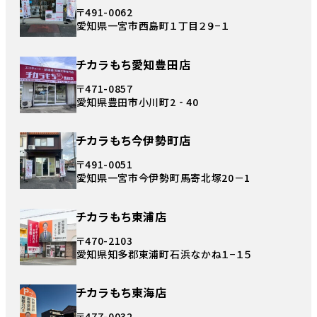
〒491-0062
愛知県一宮市西島町１丁目２９−１
チカラもち愛知豊田店
〒471-0857
愛知県豊田市小川町2‐40
チカラもち今伊勢町店
〒491-0051
愛知県一宮市今伊勢町馬寄北塚20－1
チカラもち東浦店
〒470-2103
愛知県知多郡東浦町石浜なかね１−１５
チカラもち東海店
〒477-0032