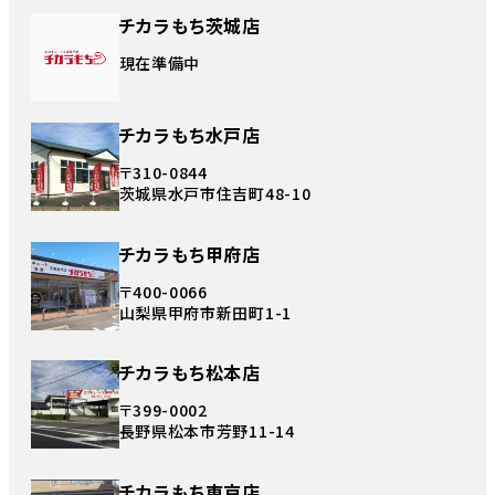
チカラもち茨城店
現在準備中
チカラもち水戸店
〒310-0844
茨城県水戸市住吉町48-10
チカラもち甲府店
〒400-0066
山梨県甲府市新田町1-1
チカラもち松本店
〒399-0002
長野県松本市芳野11-14
チカラもち東京店