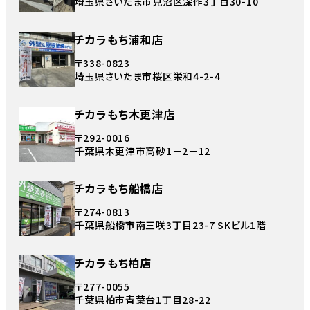
埼玉県さいたま市見沼区深作3丁目30-10
チカラもち浦和店
〒338-0823
埼玉県さいたま市桜区栄和4-2-4
チカラもち木更津店
〒292-0016
千葉県木更津市高砂1－2－12
チカラもち船橋店
〒274-0813
千葉県船橋市南三咲3丁目23-7 SKビル1階
チカラもち柏店
〒277-0055
千葉県柏市青葉台1丁目28-22