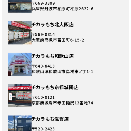
〒669-3309
兵庫県丹波市柏原町柏原2622-6
チカラもち北大阪店
〒569-0814
大阪府高槻市富田町6-15-2
チカラもち和歌山店
〒640-8413
和歌山県和歌山市島橋東ノ丁1-1
チカラもち京都城陽店
〒610-0121
京都府城陽市寺田樋尻12番地74
チカラもち滋賀店
〒520-2423