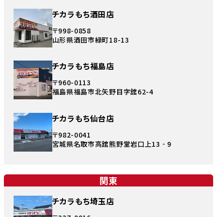
チカラもち酒田店
〒998-0858
山形県酒田市緑町18-13
チカラもち福島店
〒960-0113
福島県福島市北矢野目字舘62-4
チカラもち仙台店
〒982-0041
宮城県名取市高舘熊野堂岩口上13‐9
関東
チカラもち埼玉店