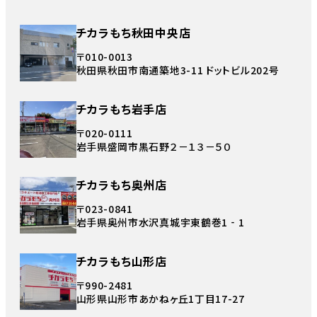
チカラもち秋田中央店
〒010-0013
秋田県秋田市南通築地3-11 ドットビル202号
チカラもち岩手店
〒020-0111
岩手県盛岡市黒石野２－１３－５０
チカラもち奥州店
〒023-0841
岩手県奥州市水沢真城宇東鶴巻1‐1
チカラもち山形店
〒990-2481
山形県山形市あかねヶ丘1丁目17-27