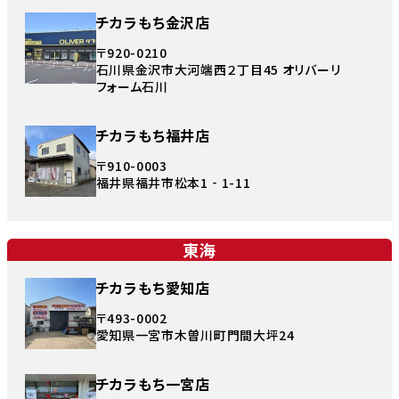
チカラもち金沢店
〒920-0210
石川県金沢市大河端西２丁目45 オリバーリ
フォーム石川
チカラもち福井店
〒910-0003
福井県福井市松本1‐1-11
東海
チカラもち愛知店
〒493-0002
愛知県一宮市木曽川町門間大坪24
チカラもち一宮店