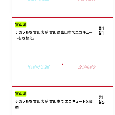
富山県
01
2026
チカラもち 富山店が 富山県富山市でエコキュー
21
トを取替え。
BEFORE
AFTER
富山県
11
2025
チカラもち 富山店が 富山市で エコキュートを交
25
換