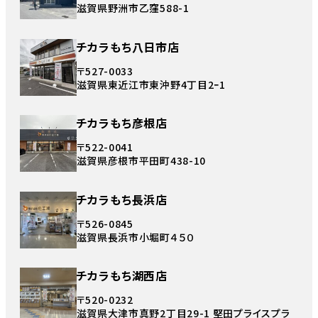
滋賀県野洲市乙窪588-1
チカラもち八日市店
〒527-0033
滋賀県東近江市東沖野4丁目2ｰ1
チカラもち彦根店
〒522-0041
滋賀県彦根市平田町438-10
チカラもち長浜店
〒526-0845
滋賀県長浜市小堀町４５０
チカラもち湖西店
〒520-0232
滋賀県大津市真野2丁目29-1 堅田プライスプラ