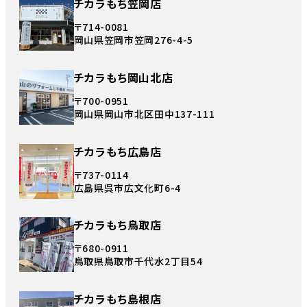
チカラもち笠岡店
〒714-0081
岡山県笠岡市笠岡276-4-5
チカラもち岡山北店
〒700-0951
岡山県岡山市北区田中137-111
チカラもち広島店
〒737-0114
広島県呉市広文化町6-4
チカラもち鳥取店
〒680-0911
鳥取県鳥取市千代水2丁目54
チカラもち島根店