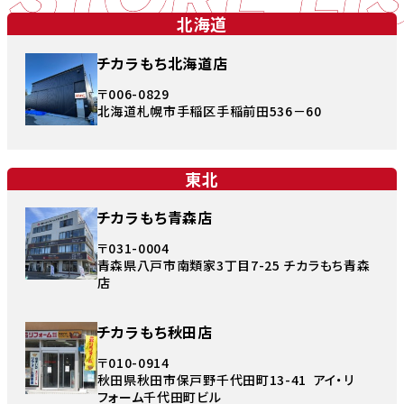
北海道
チカラもち北海道店
〒006-0829
北海道札幌市手稲区手稲前田536－60
東北
チカラもち青森店
〒031-0004
青森県八戸市南類家3丁目7-25 チカラもち青森
店
チカラもち秋田店
〒010-0914
秋田県秋田市保戸野千代田町13-41 アイ・リ
フォーム千代田町ビル