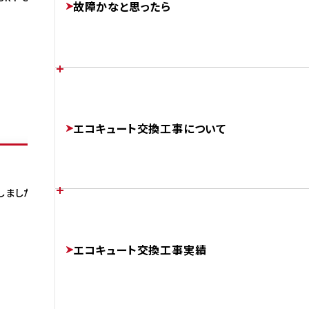
故障かなと思ったら
FEATURES
AFTER
あなたの家に最適なエコキュートは？
各メーカーのエラーコード
エコキュート交換工事について
CHOOSE
ERROR-CODE
しました。
補助金制度について
エコキュートのかしこい使い方
チカラもちが選ばれる理由
SUBSIDIES
エコキュート交換工事実績
BETTER
ABOUT
AFTER