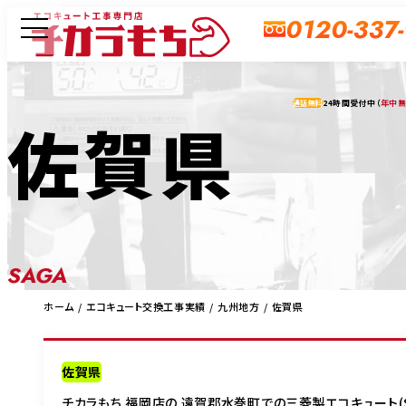
0120-337
24時間受付中（
年中
通話無料
佐賀県
SAGA
ホーム
エコキュート交換工事実績
九州地方
佐賀県
佐賀県
チカラもち 福岡店の 遠賀郡水巻町での三菱製エコキュート(S