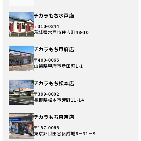
チカラもち水戸店
〒310-0844
茨城県水戸市住吉町48-10
チカラもち甲府店
〒400-0066
山梨県甲府市新田町1-1
チカラもち松本店
〒399-0002
長野県松本市芳野11-14
チカラもち東京店
〒157-0066
東京都世田谷区成城8－31－9