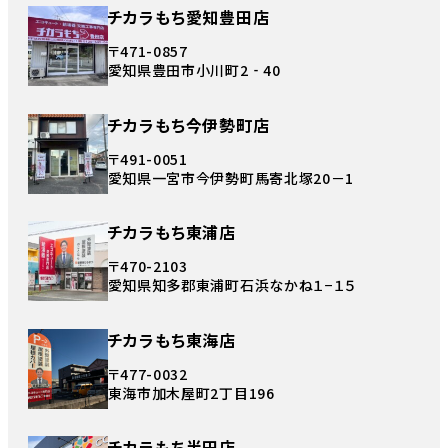
チカラもち愛知豊田店
〒471-0857
愛知県豊田市小川町2‐40
チカラもち今伊勢町店
〒491-0051
愛知県一宮市今伊勢町馬寄北塚20－1
チカラもち東浦店
〒470-2103
愛知県知多郡東浦町石浜なかね１−１５
チカラもち東海店
〒477-0032
東海市加木屋町2丁目196
チカラもち半田店