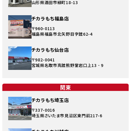
山形県酒田市緑町18-13
チカラもち福島店
〒960-0113
福島県福島市北矢野目字舘62-4
チカラもち仙台店
〒982-0041
宮城県名取市高舘熊野堂岩口上13‐9
関東
チカラもち埼玉店
〒337-0016
埼玉県さいたま市見沼区東門前217-6