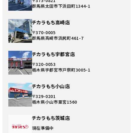
〒373-0821
群馬県太田市下浜田町1344-1
チカラもち高崎店
〒370-0005
群馬県高崎市浜尻町461-7
チカラもち宇都宮店
〒320-0053
栃木県宇都宮市戸祭町3005-1
チカラもち小山店
〒329-0201
栃木県小山市粟宮1560
チカラもち茨城店
現在準備中