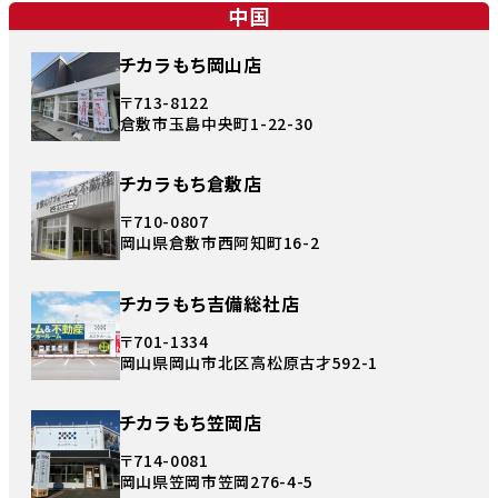
中国
チカラもち岡山店
〒713-8122
倉敷市玉島中央町1-22-30
チカラもち倉敷店
〒710-0807
岡山県倉敷市西阿知町16-2
チカラもち吉備総社店
〒701-1334
岡山県岡山市北区高松原古才592-1
チカラもち笠岡店
〒714-0081
岡山県笠岡市笠岡276-4-5