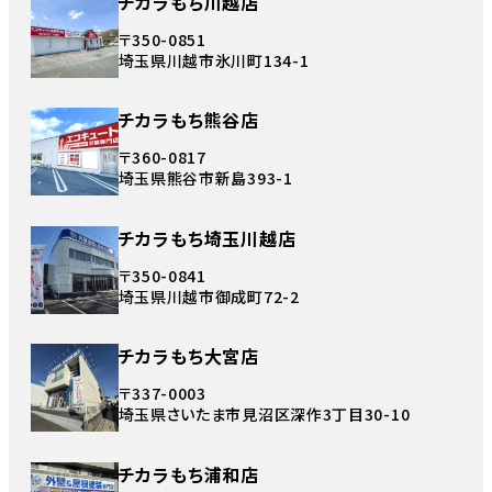
チカラもち川越店
〒350-0851
埼玉県川越市氷川町134-1
チカラもち熊谷店
〒360-0817
埼玉県熊谷市新島393-1
チカラもち埼玉川越店
〒350-0841
埼玉県川越市御成町72-2
チカラもち大宮店
〒337-0003
埼玉県さいたま市見沼区深作3丁目30-10
チカラもち浦和店