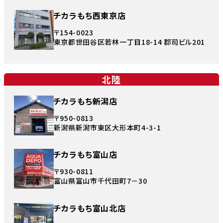
チカラもち西東京店
〒154-0023
東京都世田谷区若林一丁目18-14 郡司ビル201
北陸
チカラもち新潟店
〒950-0813
新潟県新潟市東区大形本町4-3-1
チカラもち富山店
〒930-0811
富山県富山市千代田町7－30
チカラもち富山北店