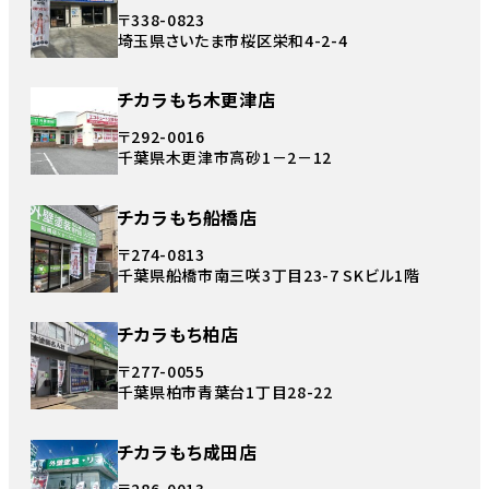
〒338-0823
埼玉県さいたま市桜区栄和4-2-4
チカラもち木更津店
〒292-0016
千葉県木更津市高砂1－2－12
チカラもち船橋店
〒274-0813
千葉県船橋市南三咲3丁目23-7 SKビル1階
チカラもち柏店
〒277-0055
千葉県柏市青葉台1丁目28-22
チカラもち成田店
〒286-0013