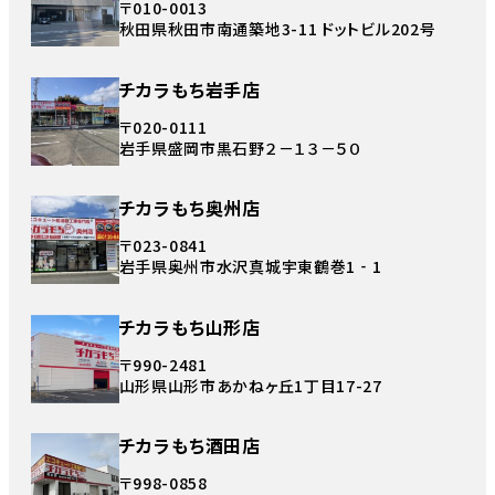
〒010-0013
秋田県秋田市南通築地3-11 ドットビル202号
チカラもち岩手店
〒020-0111
岩手県盛岡市黒石野２－１３－５０
チカラもち奥州店
〒023-0841
岩手県奥州市水沢真城宇東鶴巻1‐1
チカラもち山形店
〒990-2481
山形県山形市あかねヶ丘1丁目17-27
チカラもち酒田店
〒998-0858