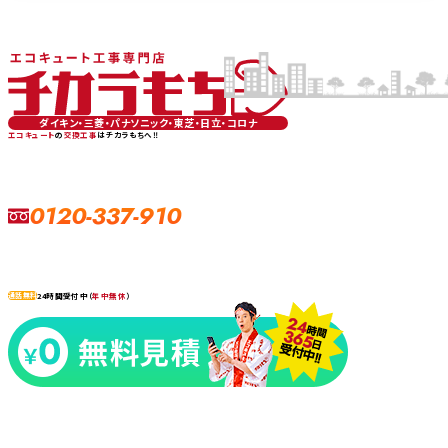
ダイキン・三菱・パナソニック・東芝・日立・コロナ
エコキュート
の
交換工事
はチカラもちへ‼
0120-337-910
24時間受付中（
年中無休
）
通話無料