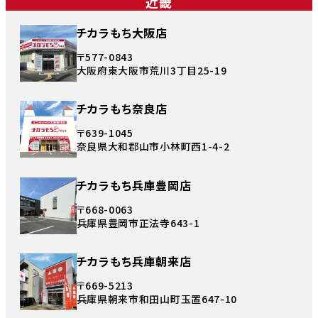
近畿
チカラもち大阪店
〒577-0843
大阪府東大阪市荒川3丁目25-19
チカラもち奈良店
〒639-1045
奈良県大和郡山市小林町西1-4-2
チカラもち兵庫豊岡店
〒668-0063
兵庫県豊岡市正法寺643-1
チカラもち兵庫朝来店
〒669-5213
兵庫県朝来市和田山町玉置647-10