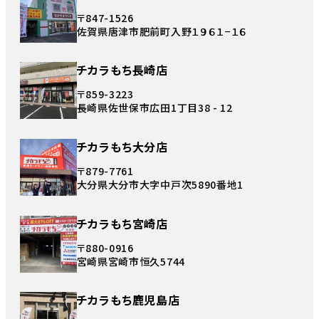
〒847-1526
佐賀県唐津市肥前町入野１９６１−１６
チカラもち長崎店
〒859-3223
長崎県佐世保市広田1丁目38 - 12
チカラもち大分店
〒879-7761
大分県大分市大字中戸次5890番地1
チカラもち宮崎店
〒880-0916
宮崎県宮崎市恒久5744
チカラもち鹿児島店