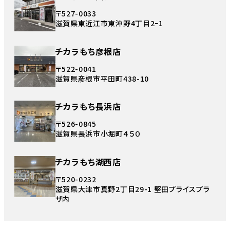
〒527-0033
滋賀県東近江市東沖野4丁目2ｰ1
チカラもち彦根店
〒522-0041
滋賀県彦根市平田町438-10
チカラもち長浜店
〒526-0845
滋賀県長浜市小堀町４５０
チカラもち湖西店
〒520-0232
滋賀県大津市真野2丁目29-1 堅田プライスプラ
ザ内