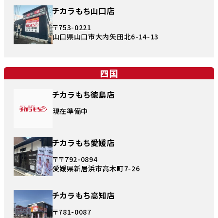
チカラもち山口店
〒753-0221
山口県山口市大内矢田北6-14-13
四国
チカラもち徳島店
現在準備中
チカラもち愛媛店
〒〒792-0894
愛媛県新居浜市高木町7-26
チカラもち高知店
〒781-0087