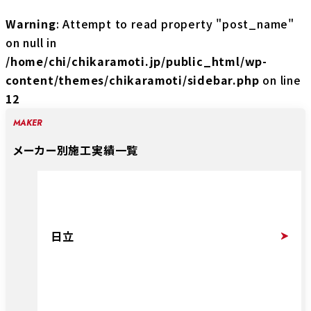
Warning
: Attempt to read property "post_name"
on null in
/home/chi/chikaramoti.jp/public_html/wp-
content/themes/chikaramoti/sidebar.php
on line
12
MAKER
メーカー別施工実績一覧
日立