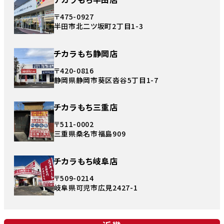
〒475-0927
半田市北二ツ坂町2丁目1-3
チカラもち静岡店
〒420-0816
静岡県静岡市葵区沓谷5丁目1-7
チカラもち三重店
〒511-0002
三重県桑名市福島909
チカラもち岐阜店
〒509-0214
岐阜県可児市広見2427-1