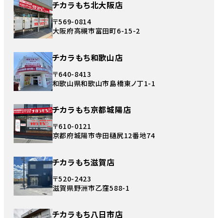
チカラもち北大阪店
〒569-0814
大阪府高槻市富田町6-15-2
チカラもち和歌山店
〒640-8413
和歌山県和歌山市島橋東ノ丁1-1
チカラもち京都城陽店
〒610-0121
京都府城陽市寺田樋尻12番地74
チカラもち滋賀店
〒520-2423
滋賀県野洲市乙窪588-1
チカラもち八日市店