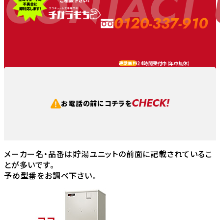
CONTACT 
0120-337-910
24時間受付中（
年中無休
）
通話無料
CHECK!
お電話の前にコチラを
メーカー名・品番は貯湯ユニットの前面に記載されているこ
とが多いです。
予め型番をお調べ下さい。