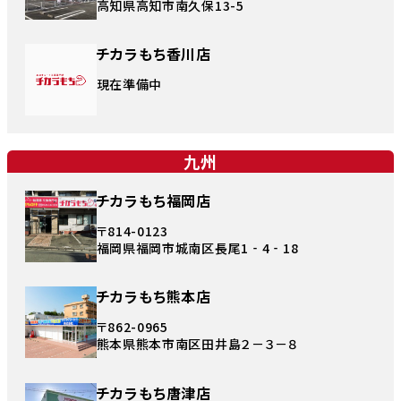
高知県高知市南久保13-5
チカラもち香川店
現在準備中
九州
チカラもち福岡店
〒814-0123
福岡県福岡市城南区長尾1‐4‐18
チカラもち熊本店
〒862-0965
熊本県熊本市南区田井島２－３－８
チカラもち唐津店