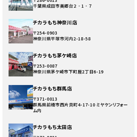
千葉県成田市美郷台２‐1‐７
チカラもち神奈川店
〒254-0903
神奈川県平塚市河内2-18-58
チカラもち茅ケ崎店
〒253-0087
神奈川県茅ケ崎市下町屋2丁目6-19
チカラもち群馬店
〒371-0013
群馬県前橋市西片貝町4-17-10 ミヤケンリフォー
ム内
チカラもち太田店