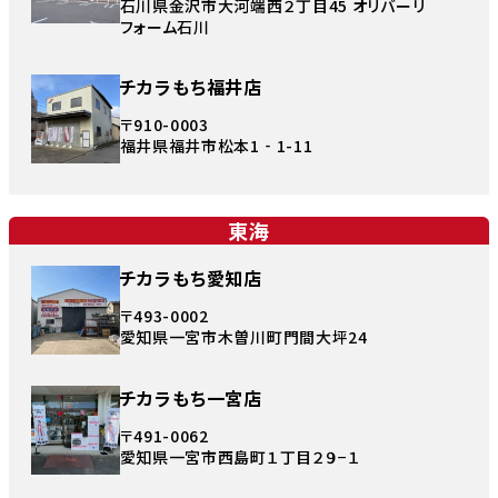
石川県金沢市大河端西２丁目45 オリバーリ
フォーム石川
チカラもち福井店
〒910-0003
福井県福井市松本1‐1-11
東海
チカラもち愛知店
〒493-0002
愛知県一宮市木曽川町門間大坪24
チカラもち一宮店
〒491-0062
愛知県一宮市西島町１丁目２９−１