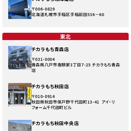
〒006-0829
北海道札幌市手稲区手稲前田536－60
東北
チカラもち青森店
〒031-0004
青森県八戸市南類家3丁目7-25 チカラもち青森
店
チカラもち秋田店
〒010-0914
秋田県秋田市保戸野千代田町13-41 アイ・リ
フォーム千代田町ビル
チカラもち秋田中央店