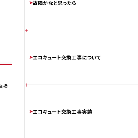
故障かなと思ったら
FEATURES
AFTER
あなたの家に最適なエコキュートは？
各メーカーのエラーコード
エコキュート交換工事について
CHOOSE
ERROR-CODE
交換
補助金制度について
エコキュートのかしこい使い方
チカラもちが選ばれる理由
SUBSIDIES
エコキュート交換工事実績
BETTER
ABOUT
AFTER