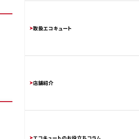
よくあるご質問
修理・交換でかかる費用相場
工事完了までの流れ
FAQ
PRICE
取扱エコキュート
FLOW
運営会社
AFTER
COMPANY
店舗紹介
協力業者様募集
SUBCONTRACTORS
エコキュートのお役立ちコラム