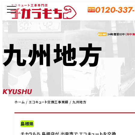
0120-337
24時間受付中（
年中
通話無料
九州地方
KYUSHU
ホーム
エコキュート交換工事実績
九州地方
島根県
チカラもち 島根店が 出雲市で エコキュートを交換