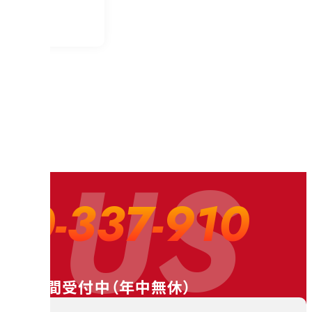
 US
20-337-910
24時間受付中（
年中無休
）
料