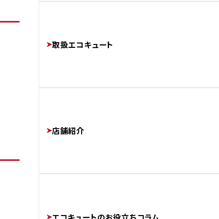
よくあるご質問
修理・交換でかかる費用相場
工事完了までの流れ
FAQ
PRICE
取扱エコキュート
FLOW
運営会社
AFTER
COMPANY
店舗紹介
協力業者様募集
SUBCONTRACTORS
エコキュートのお役立ちコラム