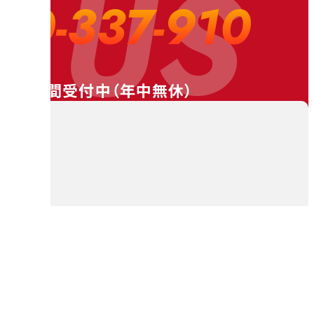
 US
20-337-910
24時間受付中（
年中無休
）
料