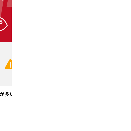
TACT
01
通話無
CHECK!
お電話の前にコチラを
が多いです。