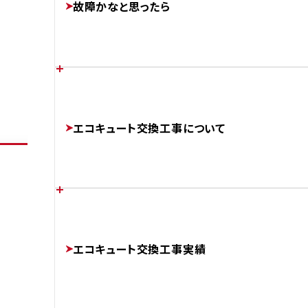
故障かなと思ったら
FEATURES
AFTER
あなたの家に最適なエコキュートは？
各メーカーのエラーコード
エコキュート交換工事について
CHOOSE
ERROR-CODE
補助金制度について
エコキュートのかしこい使い方
チカラもちが選ばれる理由
SUBSIDIES
エコキュート交換工事実績
BETTER
ABOUT
AFTER