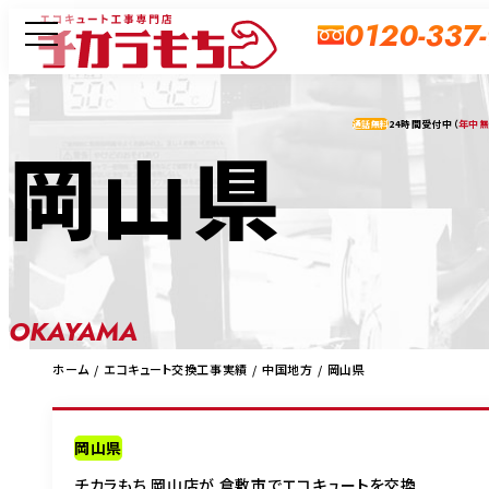
0120-337
24時間受付中（
年中
通話無料
岡山県
OKAYAMA
ホーム
エコキュート交換工事実績
中国地方
岡山県
岡山県
チカラもち 岡山店が 倉敷市でエコキュートを交換