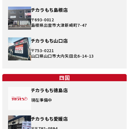
チカラもち島根店
〒693-0012
島根県出雲市大津新崎町7-47
チカラもち山口店
〒753-0221
山口県山口市大内矢田北6-14-13
四国
チカラもち徳島店
現在準備中
チカラもち愛媛店
〒〒792-0894