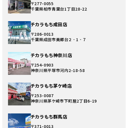
〒277-0055
千葉県柏市青葉台1丁目28-22
チカラもち成田店
〒286-0013
千葉県成田市美郷台２‐1‐７
チカラもち神奈川店
〒254-0903
神奈川県平塚市河内2-18-58
チカラもち茅ケ崎店
〒253-0087
神奈川県茅ケ崎市下町屋2丁目6-19
チカラもち群馬店
〒371-0013