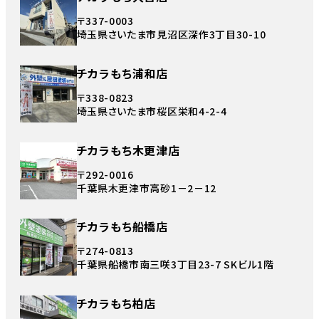
〒337-0003
埼玉県さいたま市見沼区深作3丁目30-10
チカラもち浦和店
〒338-0823
埼玉県さいたま市桜区栄和4-2-4
チカラもち木更津店
〒292-0016
千葉県木更津市高砂1－2－12
チカラもち船橋店
〒274-0813
千葉県船橋市南三咲3丁目23-7 SKビル1階
チカラもち柏店