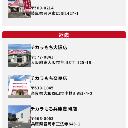
〒509-0214
岐阜県可児市広見2427-1
近畿
チカラもち大阪店
〒577-0843
大阪府東大阪市荒川3丁目25-19
チカラもち奈良店
〒639-1045
奈良県大和郡山市小林町西1-4-2
チカラもち兵庫豊岡店
〒668-0063
兵庫県豊岡市正法寺643-1