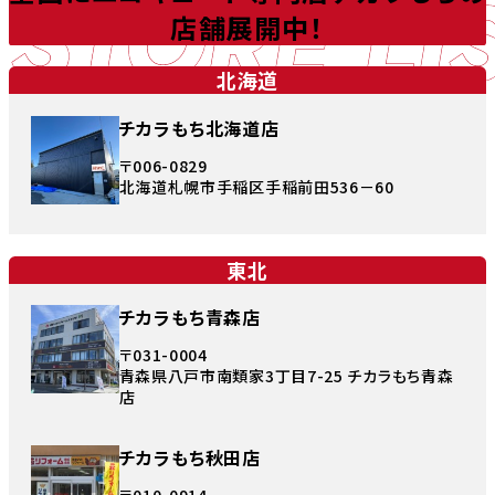
STORE LI
店舗展開中！
北海道
チカラもち北海道店
〒006-0829
北海道札幌市手稲区手稲前田536－60
東北
チカラもち青森店
〒031-0004
青森県八戸市南類家3丁目7-25 チカラもち青森
店
チカラもち秋田店
〒010-0914