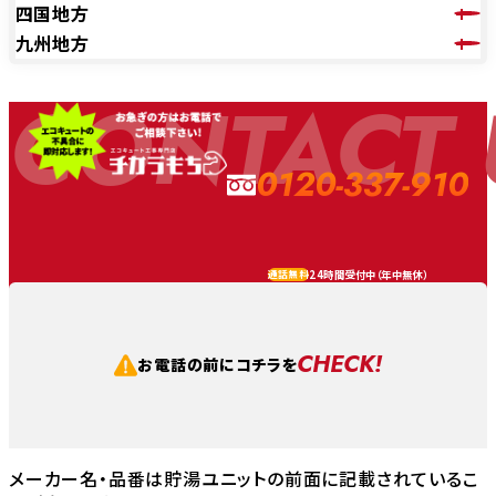
四国地方
九州地方
CONTACT 
0120-337-910
24時間受付中（
年中無休
）
通話無料
CHECK!
お電話の前にコチラを
メーカー名・品番は貯湯ユニットの前面に記載されているこ