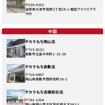
〒520-0232
滋賀県大津市真野2丁目29-1 堅田プライスプラ
ザ内
中国
チカラもち岡山店
〒713-8122
倉敷市玉島中央町1-22-30
チカラもち倉敷店
〒710-0807
岡山県倉敷市西阿知町16-2
チカラもち吉備総社店
〒701-1334
岡山県岡山市北区高松原古才592-1