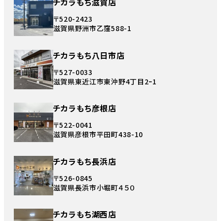
チカラもち滋賀店
〒520-2423
滋賀県野洲市乙窪588-1
チカラもち八日市店
〒527-0033
滋賀県東近江市東沖野4丁目2ｰ1
チカラもち彦根店
〒522-0041
滋賀県彦根市平田町438-10
チカラもち長浜店
〒526-0845
滋賀県長浜市小堀町４５０
チカラもち湖西店