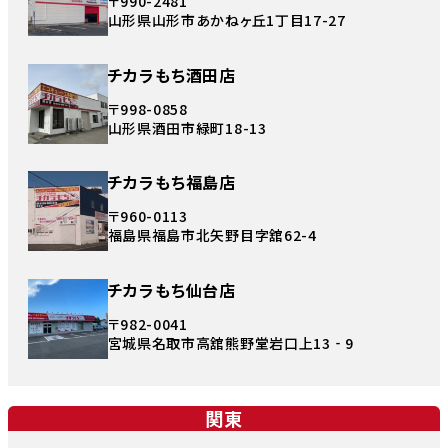
〒990-2481
山形県山形市あかねヶ丘1丁目17-27
チカラもち酒田店
〒998-0858
山形県酒田市緑町18-13
チカラもち福島店
〒960-0113
福島県福島市北矢野目字舘62-4
チカラもち仙台店
〒982-0041
宮城県名取市高舘熊野堂岩口上13‐9
関東