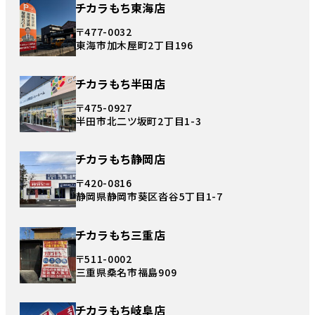
チカラもち東海店
〒477-0032
東海市加木屋町2丁目196
チカラもち半田店
〒475-0927
半田市北二ツ坂町2丁目1-3
チカラもち静岡店
〒420-0816
静岡県静岡市葵区沓谷5丁目1-7
チカラもち三重店
〒511-0002
三重県桑名市福島909
チカラもち岐阜店