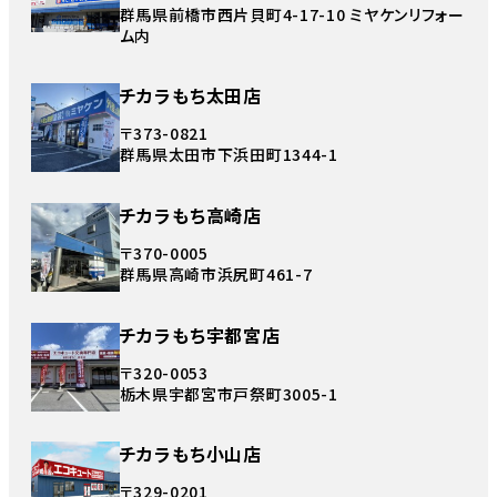
群馬県前橋市西片貝町4-17-10 ミヤケンリフォー
ム内
チカラもち太田店
〒373-0821
群馬県太田市下浜田町1344-1
チカラもち高崎店
〒370-0005
群馬県高崎市浜尻町461-7
チカラもち宇都宮店
〒320-0053
栃木県宇都宮市戸祭町3005-1
チカラもち小山店
〒329-0201