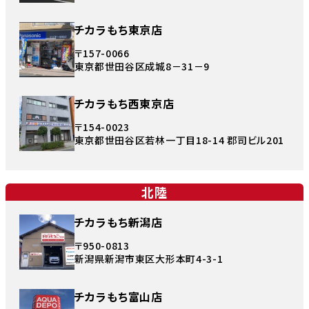
チカラもち東京店
〒157-0066
東京都世田谷区成城8－31－9
チカラもち西東京店
〒154-0023
東京都世田谷区若林一丁目18-14 郡司ビル201
北陸
チカラもち新潟店
〒950-0813
新潟県新潟市東区大形本町4-3-1
チカラもち富山店