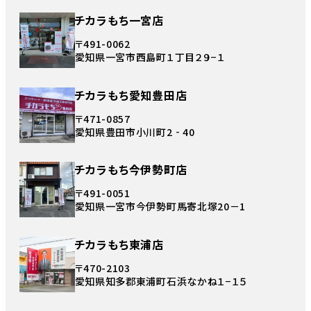
チカラもち一宮店
〒491-0062
愛知県一宮市西島町１丁目２９−１
チカラもち愛知豊田店
〒471-0857
愛知県豊田市小川町2‐40
チカラもち今伊勢町店
〒491-0051
愛知県一宮市今伊勢町馬寄北塚20－1
チカラもち東浦店
〒470-2103
愛知県知多郡東浦町石浜なかね１−１５