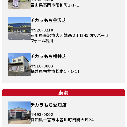
富山県高岡市昭和町1-1-1
チカラもち金沢店
〒920-0210
石川県金沢市大河端西２丁目45 オリバーリ
フォーム石川
チカラもち福井店
〒910-0003
福井県福井市松本1‐1-11
東海
チカラもち愛知店
〒493-0002
愛知県一宮市木曽川町門間大坪24