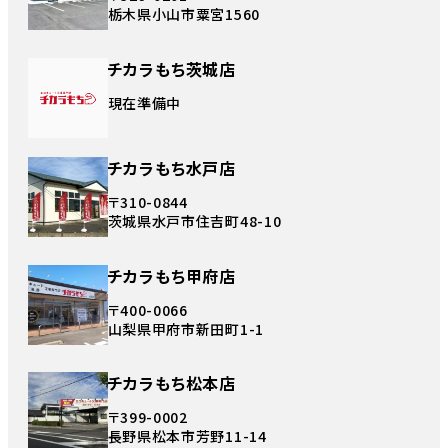
栃木県小山市粟宮1560
チカラもち茨城店
現在準備中
チカラもち水戸店
〒310-0844
茨城県水戸市住吉町48-10
チカラもち甲府店
〒400-0066
山梨県甲府市新田町1-1
チカラもち松本店
〒399-0002
長野県松本市芳野11-14