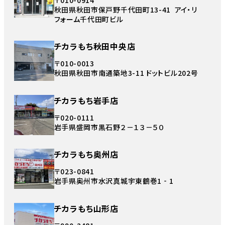
秋田県秋田市保戸野千代田町13-41 アイ・リ
フォーム千代田町ビル
チカラもち秋田中央店
〒010-0013
秋田県秋田市南通築地3-11 ドットビル202号
チカラもち岩手店
〒020-0111
岩手県盛岡市黒石野２－１３－５０
チカラもち奥州店
〒023-0841
岩手県奥州市水沢真城宇東鶴巻1‐1
チカラもち山形店