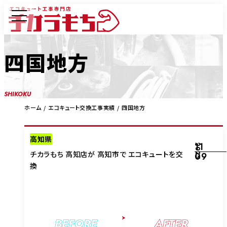
四国地方
SHIKOKU
ホーム
エコキュート交換工事実績
四国地方
高知県
11
2025
チカラもち 高知店が 高知市で エコキュートを交
09
換
BEFORE
AFTER