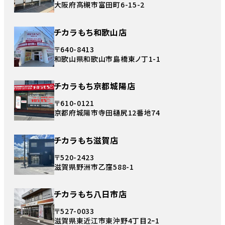
大阪府高槻市富田町6-15-2
チカラもち和歌山店
〒640-8413
和歌山県和歌山市島橋東ノ丁1-1
チカラもち京都城陽店
〒610-0121
京都府城陽市寺田樋尻12番地74
チカラもち滋賀店
〒520-2423
滋賀県野洲市乙窪588-1
チカラもち八日市店
〒527-0033
滋賀県東近江市東沖野4丁目2ｰ1