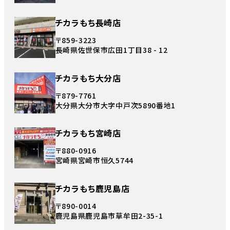
チカラもち長崎店
〒859-3223
長崎県佐世保市広田1丁目38 - 12
チカラもち大分店
〒879-7761
大分県大分市大字中戸次5890番地1
チカラもち宮崎店
〒880-0916
宮崎県宮崎市恒久5744
チカラもち鹿児島店
〒890-0014
鹿児島県鹿児島市草牟田2-35-1