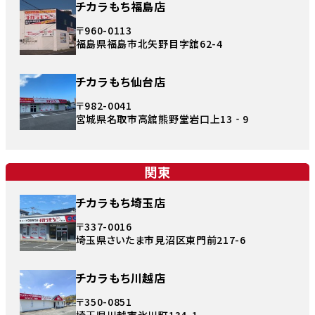
チカラもち福島店
〒960-0113
福島県福島市北矢野目字舘62-4
チカラもち仙台店
〒982-0041
宮城県名取市高舘熊野堂岩口上13‐9
関東
チカラもち埼玉店
〒337-0016
埼玉県さいたま市見沼区東門前217-6
チカラもち川越店
〒350-0851