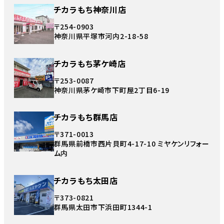
チカラもち神奈川店
〒254-0903
神奈川県平塚市河内2-18-58
チカラもち茅ケ崎店
〒253-0087
神奈川県茅ケ崎市下町屋2丁目6-19
チカラもち群馬店
〒371-0013
群馬県前橋市西片貝町4-17-10 ミヤケンリフォー
ム内
チカラもち太田店
〒373-0821
群馬県太田市下浜田町1344-1