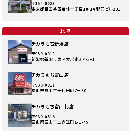
〒154-0023
東京都世田谷区若林一丁目18-14 郡司ビル201
北陸
チカラもち新潟店
〒950-0813
新潟県新潟市東区大形本町4-3-1
チカラもち富山店
〒930-0811
富山県富山市千代田町7－30
チカラもち富山北店
〒930-0816
富山県富山市上赤江町1-1-45