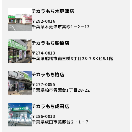
チカラもち木更津店
〒292-0016
千葉県木更津市高砂1－2－12
チカラもち船橋店
〒274-0813
千葉県船橋市南三咲3丁目23-7 SKビル1階
チカラもち柏店
〒277-0055
千葉県柏市青葉台1丁目28-22
チカラもち成田店
〒286-0013
千葉県成田市美郷台２‐1‐７