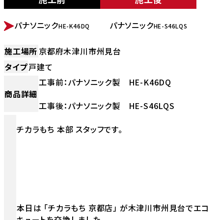
BEFORE
AFTER
パナソニック
パナソニック
HE-K46DQ
HE-S46LQS
施工場所
京都府木津川市州見台
タイプ
戸建て
工事前：パナソニック製 HE-K46DQ
商品詳細
工事後：パナソニック製 HE-S46LQS
チカラもち 本部 スタッフです。
本日は 「チカラもち 京都店」 が木津川市州見台でエコ
キュートを交換しました。