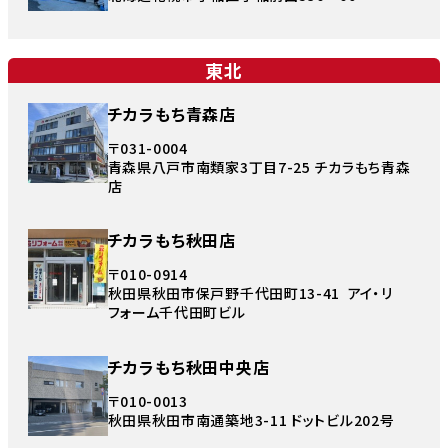
東北
チカラもち青森店
〒031-0004
青森県八戸市南類家3丁目7-25 チカラもち青森
店
チカラもち秋田店
〒010-0914
秋田県秋田市保戸野千代田町13-41 アイ・リ
フォーム千代田町ビル
チカラもち秋田中央店
〒010-0013
秋田県秋田市南通築地3-11 ドットビル202号