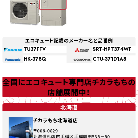
エコキュート記載のメーカー名と品番例
TU37FFV
SRT-HPT374WF
HK-378Q
CTU-371D1A8
STORE LI
全国にエコキュート専門店チカラもちの
店舗展開中！
北海道
チカラもち北海道店
〒006-0829
北海道札幌市手稲区手稲前田536－60