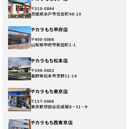
〒310-0844
茨城県水戸市住吉町48-10
チカラもち甲府店
〒400-0066
山梨県甲府市新田町1-1
チカラもち松本店
〒399-0002
長野県松本市芳野11-14
チカラもち東京店
〒157-0066
東京都世田谷区成城8－31－9
チカラもち西東京店