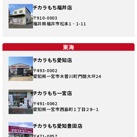
チカラもち福井店
〒910-0003
福井県福井市松本1‐1-11
東海
チカラもち愛知店
〒493-0002
愛知県一宮市木曽川町門間大坪24
チカラもち一宮店
〒491-0062
愛知県一宮市西島町１丁目２９−１
チカラもち愛知豊田店
〒471-0857