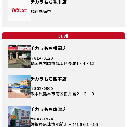
チカラもち香川店
現在準備中
九州
チカラもち福岡店
〒814-0123
福岡県福岡市城南区長尾1‐4‐18
チカラもち熊本店
〒862-0965
熊本県熊本市南区田井島２－３－８
チカラもち唐津店
〒847-1526
佐賀県唐津市肥前町入野１９６１−１６