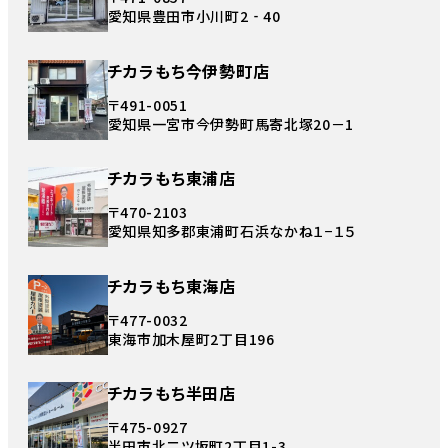
愛知県豊田市小川町2‐40
チカラもち今伊勢町店
〒491-0051
愛知県一宮市今伊勢町馬寄北塚20－1
チカラもち東浦店
〒470-2103
愛知県知多郡東浦町石浜なかね１−１５
チカラもち東海店
〒477-0032
東海市加木屋町2丁目196
チカラもち半田店
〒475-0927
半田市北二ツ坂町2丁目1-3