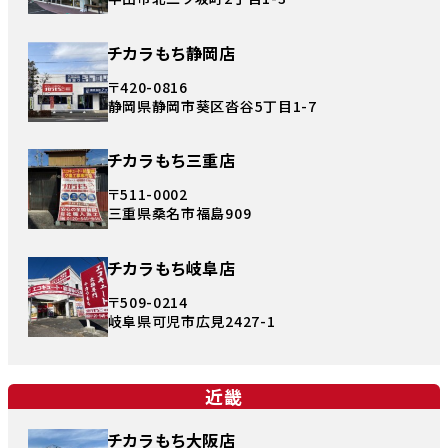
チカラもち静岡店
〒420-0816
静岡県静岡市葵区沓谷5丁目1-7
チカラもち三重店
〒511-0002
三重県桑名市福島909
チカラもち岐阜店
〒509-0214
岐阜県可児市広見2427-1
近畿
チカラもち大阪店