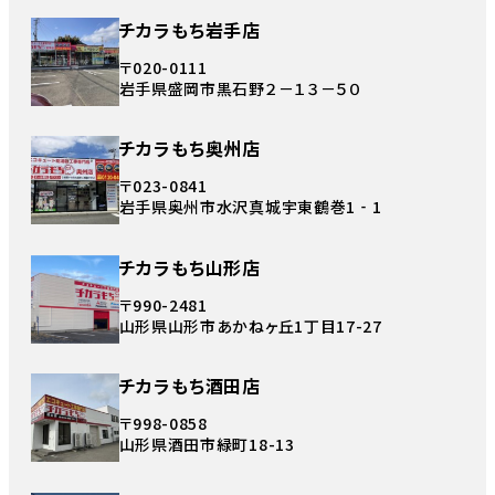
チカラもち岩手店
〒020-0111
岩手県盛岡市黒石野２－１３－５０
チカラもち奥州店
〒023-0841
岩手県奥州市水沢真城宇東鶴巻1‐1
チカラもち山形店
〒990-2481
山形県山形市あかねヶ丘1丁目17-27
チカラもち酒田店
〒998-0858
山形県酒田市緑町18-13