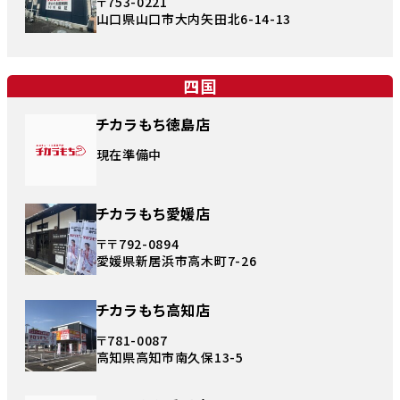
〒753-0221
山口県山口市大内矢田北6-14-13
四国
チカラもち徳島店
現在準備中
チカラもち愛媛店
〒〒792-0894
愛媛県新居浜市高木町7-26
チカラもち高知店
〒781-0087
高知県高知市南久保13-5