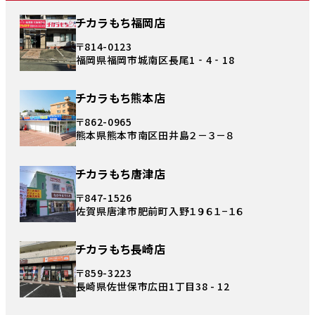
チカラもち福岡店
〒814-0123
福岡県福岡市城南区長尾1‐4‐18
チカラもち熊本店
〒862-0965
熊本県熊本市南区田井島２－３－８
チカラもち唐津店
〒847-1526
佐賀県唐津市肥前町入野１９６１−１６
チカラもち長崎店
〒859-3223
長崎県佐世保市広田1丁目38 - 12