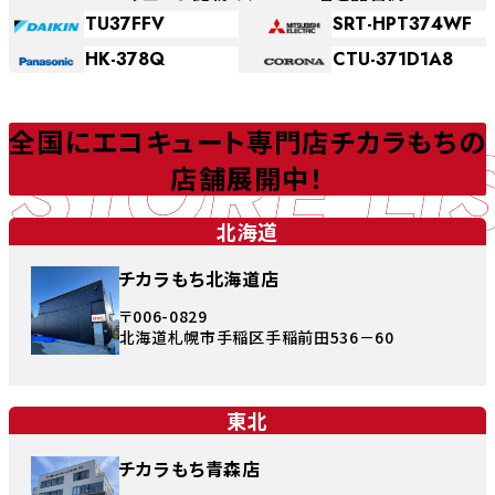
TU37FFV
SRT-HPT374WF
HK-378Q
CTU-371D1A8
STORE LI
全国にエコキュート専門店チカラもちの
店舗展開中！
北海道
チカラもち北海道店
〒006-0829
北海道札幌市手稲区手稲前田536－60
東北
チカラもち青森店