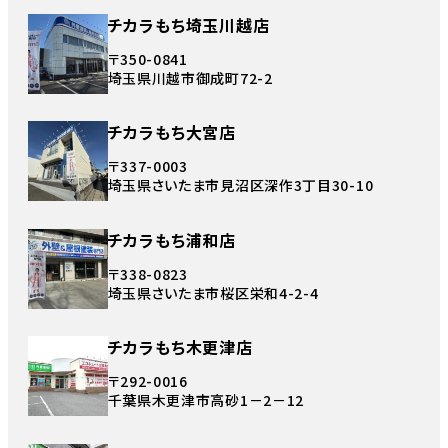
チカラもち埼玉川越店
〒350-0841
埼玉県川越市御成町72-2
チカラもち大宮店
〒337-0003
埼玉県さいたま市見沼区深作3丁目30-10
チカラもち浦和店
〒338-0823
埼玉県さいたま市桜区栄和4-2-4
チカラもち木更津店
〒292-0016
千葉県木更津市高砂1－2－12