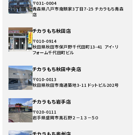
〒031-0004
青森県八戸市南類家3丁目7-25 チカラもち青森
店
チカラもち秋田店
〒010-0914
秋田県秋田市保戸野千代田町13-41 アイ・リ
フォーム千代田町ビル
チカラもち秋田中央店
〒010-0013
秋田県秋田市南通築地3-11 ドットビル202号
チカラもち岩手店
〒020-0111
岩手県盛岡市黒石野２－１３－５０
チカラもち奥州店