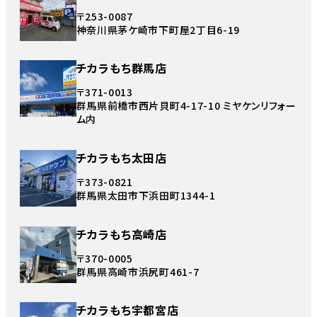
〒253-0087
神奈川県茅ケ崎市下町屋2丁目6-19
チカラもち群馬店
〒371-0013
群馬県前橋市西片貝町4-17-10 ミヤケンリフォー
ム内
チカラもち太田店
〒373-0821
群馬県太田市下浜田町1344-1
チカラもち高崎店
〒370-0005
群馬県高崎市浜尻町461-7
チカラもち宇都宮店