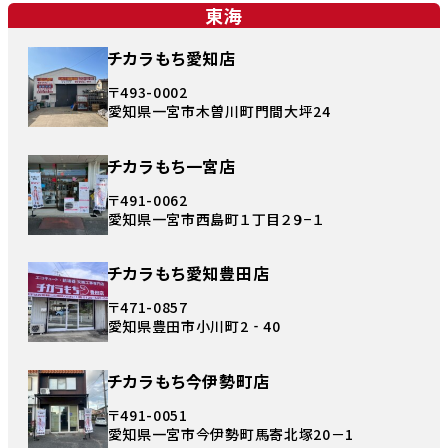
東海
チカラもち愛知店
〒493-0002
愛知県一宮市木曽川町門間大坪24
チカラもち一宮店
〒491-0062
愛知県一宮市西島町１丁目２９−１
チカラもち愛知豊田店
〒471-0857
愛知県豊田市小川町2‐40
チカラもち今伊勢町店
〒491-0051
愛知県一宮市今伊勢町馬寄北塚20－1