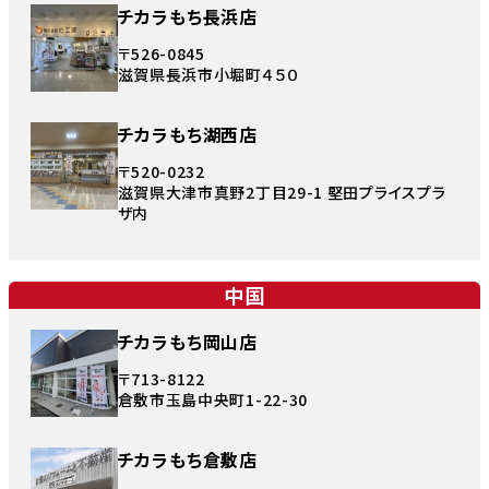
チカラもち長浜店
〒526-0845
滋賀県長浜市小堀町４５０
チカラもち湖西店
〒520-0232
滋賀県大津市真野2丁目29-1 堅田プライスプラ
ザ内
中国
チカラもち岡山店
〒713-8122
倉敷市玉島中央町1-22-30
チカラもち倉敷店