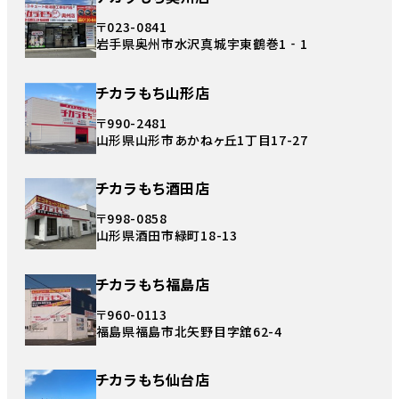
〒023-0841
岩手県奥州市水沢真城宇東鶴巻1‐1
チカラもち山形店
〒990-2481
山形県山形市あかねヶ丘1丁目17-27
チカラもち酒田店
〒998-0858
山形県酒田市緑町18-13
チカラもち福島店
〒960-0113
福島県福島市北矢野目字舘62-4
チカラもち仙台店