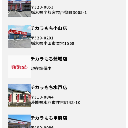
〒320-0053
栃木県宇都宮市戸祭町3005-1
チカラもち小山店
〒329-0201
栃木県小山市粟宮1560
チカラもち茨城店
現在準備中
チカラもち水戸店
〒310-0844
茨城県水戸市住吉町48-10
チカラもち甲府店
〒400-0066