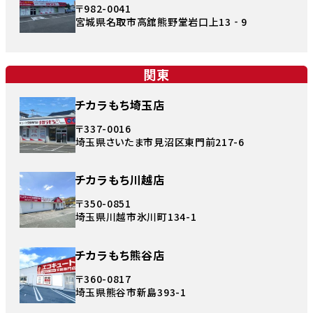
〒982-0041
宮城県名取市高舘熊野堂岩口上13‐9
関東
チカラもち埼玉店
〒337-0016
埼玉県さいたま市見沼区東門前217-6
チカラもち川越店
〒350-0851
埼玉県川越市氷川町134-1
チカラもち熊谷店
〒360-0817
埼玉県熊谷市新島393-1