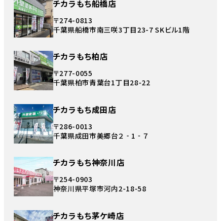
チカラもち船橋店
〒274-0813
千葉県船橋市南三咲3丁目23-7 SKビル1階
チカラもち柏店
〒277-0055
千葉県柏市青葉台1丁目28-22
チカラもち成田店
〒286-0013
千葉県成田市美郷台２‐1‐７
チカラもち神奈川店
〒254-0903
神奈川県平塚市河内2-18-58
チカラもち茅ケ崎店