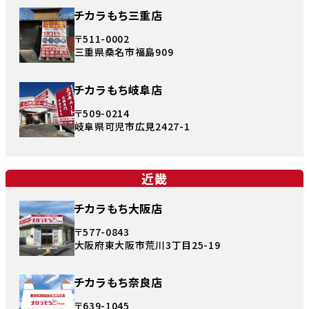
チカラもち三重店
〒511-0002
三重県桑名市福島909
チカラもち岐阜店
〒509-0214
岐阜県可児市広見2427-1
近畿
チカラもち大阪店
〒577-0843
大阪府東大阪市荒川3丁目25-19
チカラもち奈良店
〒639-1045