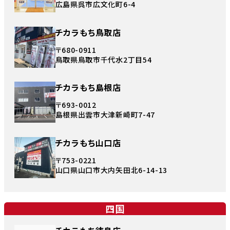
広島県呉市広文化町6-4
チカラもち鳥取店
〒680-0911
鳥取県鳥取市千代水2丁目54
チカラもち島根店
〒693-0012
島根県出雲市大津新崎町7-47
チカラもち山口店
〒753-0221
山口県山口市大内矢田北6-14-13
四国