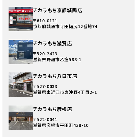
チカラもち京都城陽店
〒610-0121
京都府城陽市寺田樋尻12番地74
チカラもち滋賀店
〒520-2423
滋賀県野洲市乙窪588-1
チカラもち八日市店
〒527-0033
滋賀県東近江市東沖野4丁目2ｰ1
チカラもち彦根店
〒522-0041
滋賀県彦根市平田町438-10