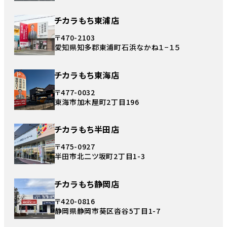
チカラもち東浦店
〒470-2103
愛知県知多郡東浦町石浜なかね１−１５
チカラもち東海店
〒477-0032
東海市加木屋町2丁目196
チカラもち半田店
〒475-0927
半田市北二ツ坂町2丁目1-3
チカラもち静岡店
〒420-0816
静岡県静岡市葵区沓谷5丁目1-7