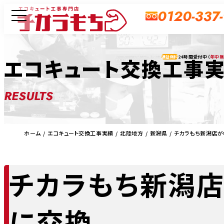
0120-337
24時間受付中（
年中
エコキュート交換工事
通話無料
RESULTS
ホーム
エコキュート交換工事実績
北陸地方
新潟県
チカラもち新潟店が
チカラもち新潟
に交換