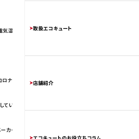
よくあるご質問
修理・交換でかかる費用相場
工事完了までの流れ
FAQ
PRICE
取扱エコキュート
FLOW
電気温水器からエコキュートに交換しました。
運営会社
COMPANY
コロナは給湯器の老舗メーカーです。
店舗紹介
しています。
協力業者様募集
SUBCONTRACTORS
メーカーでもあります。
エコキュートのお役立ちコラム