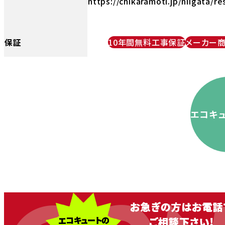
https://chikaramoti.jp/niigata/re
保証
10年間無料工事保証
メーカー
エコキ