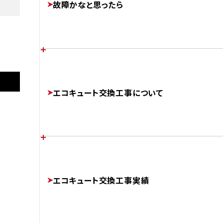
故障かなと思ったら
FEATURES
あなたの家に最適なエコキュートは？
施工後
各メーカーのエラーコード
エコキュート交換工事について
CHOOSE
ERROR-CODE
AFTER
コロナ
CTU-E37AZ1
補助金制度について
エコキュートのかしこい使い方
チカラもちが選ばれる理由
SUBSIDIES
エコキュート交換工事実績
BETTER
ABOUT