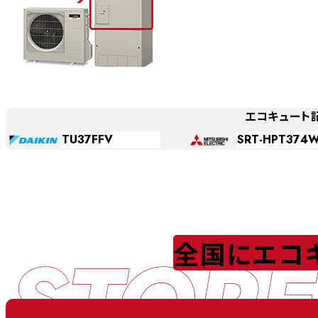
エコキュート
TU37FFV
SRT-HPT374
STORE
全国にエコ