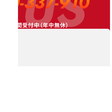
 US
20-337-910
24時間受付中（
年中無休
）
料