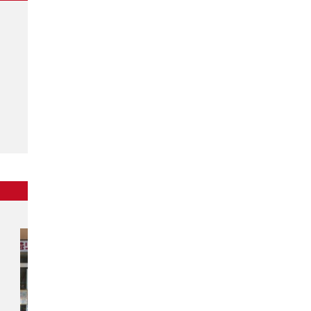
東北
チカラもち秋田店
〒010-0914
秋田県秋田市保戸野千代田町13-41
アイ・リフォーム千代田町ビル