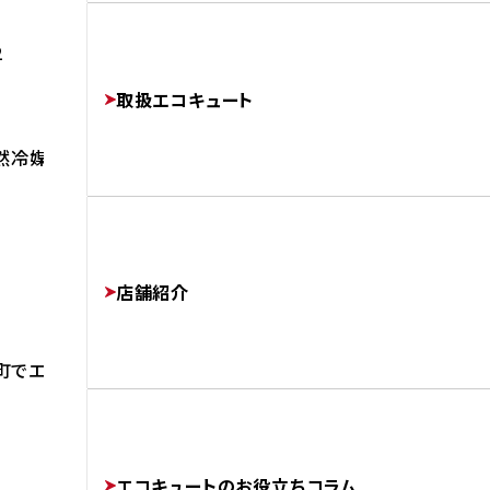
よくあるご質問
修理・交換でかかる費用相場
2
工事完了までの流れ
FAQ
PRICE
取扱エコキュート
FLOW
然冷媒 CO2ヒートポンプ給湯機
運営会社
COMPANY
店舗紹介
町でエコキュートを交換しました。
協力業者様募集
SUBCONTRACTORS
エコキュートのお役立ちコラム