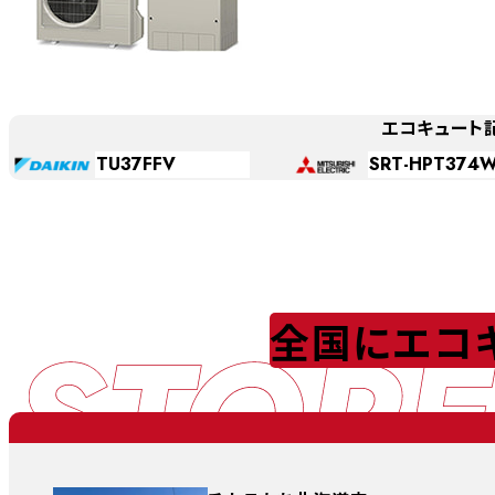
エコキュート
TU37FFV
SRT-HPT374
STORE
全国にエコ