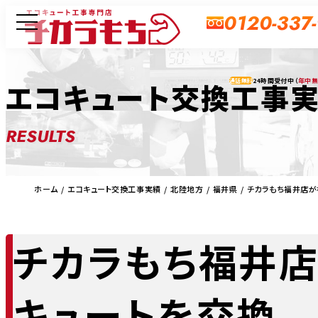
0120-337
24時間受付中（
年中
エコキュート交換工事
通話無料
RESULTS
ホーム
エコキュート交換工事実績
北陸地方
福井県
チカラもち福井店が
チカラもち福井店
キュートを交換