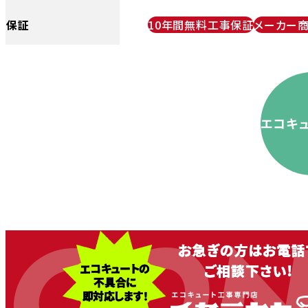
保証
10年間無料工事保証
メーカー
エコキ
CON