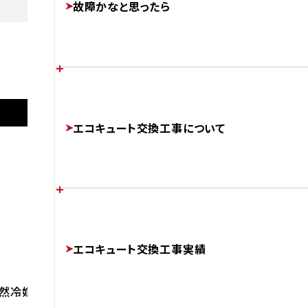
故障かなと思ったら
FEATURES
あなたの家に最適なエコキュートは？
施工後
各メーカーのエラーコード
エコキュート交換工事について
CHOOSE
ERROR-CODE
AFTER
ダイキン
EQX37XFV
補助金制度について
エコキュートのかしこい使い方
チカラもちが選ばれる理由
SUBSIDIES
エコキュート交換工事実績
BETTER
ABOUT
然冷媒 CO2ヒートポンプ給湯機