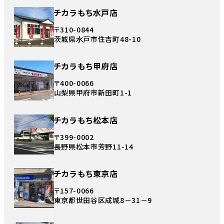
チカラもち水戸店
〒310-0844
茨城県水戸市住吉町48-10
チカラもち甲府店
〒400-0066
山梨県甲府市新田町1-1
チカラもち松本店
〒399-0002
長野県松本市芳野11-14
チカラもち東京店
〒157-0066
東京都世田谷区成城8－31－9