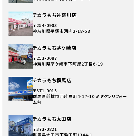
チカラもち神奈川店
〒254-0903
神奈川県平塚市河内2-18-58
チカラもち茅ケ崎店
〒253-0087
神奈川県茅ケ崎市下町屋2丁目6-19
チカラもち群馬店
〒371-0013
群馬県前橋市西片貝町4-17-10 ミヤケンリフォー
ム内
チカラもち太田店
〒373-0821
群馬県太田市下浜田町1344-1