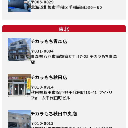
〒006-0829
北海道札幌市手稲区手稲前田536－60
東北
チカラもち青森店
〒031-0004
青森県八戸市南類家3丁目7-25 チカラもち青森
店
チカラもち秋田店
〒010-0914
秋田県秋田市保戸野千代田町13-41 アイ・リ
フォーム千代田町ビル
チカラもち秋田中央店
〒010-0013