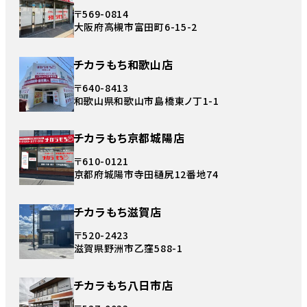
〒569-0814
大阪府高槻市富田町6-15-2
チカラもち和歌山店
〒640-8413
和歌山県和歌山市島橋東ノ丁1-1
チカラもち京都城陽店
〒610-0121
京都府城陽市寺田樋尻12番地74
チカラもち滋賀店
〒520-2423
滋賀県野洲市乙窪588-1
チカラもち八日市店