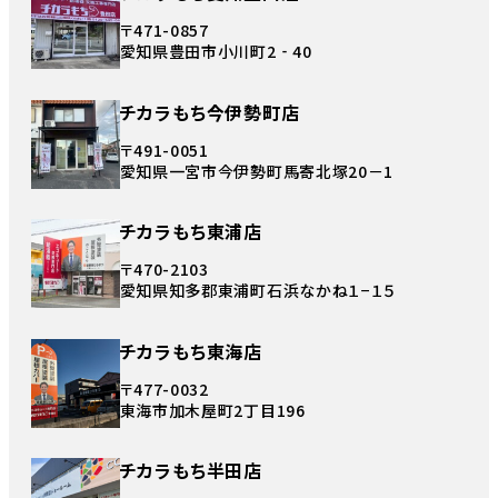
〒471-0857
愛知県豊田市小川町2‐40
チカラもち今伊勢町店
〒491-0051
愛知県一宮市今伊勢町馬寄北塚20－1
チカラもち東浦店
〒470-2103
愛知県知多郡東浦町石浜なかね１−１５
チカラもち東海店
〒477-0032
東海市加木屋町2丁目196
チカラもち半田店