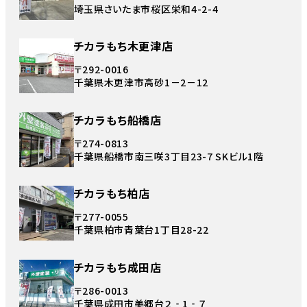
埼玉県さいたま市桜区栄和4-2-4
チカラもち木更津店
〒292-0016
千葉県木更津市高砂1－2－12
チカラもち船橋店
〒274-0813
千葉県船橋市南三咲3丁目23-7 SKビル1階
チカラもち柏店
〒277-0055
千葉県柏市青葉台1丁目28-22
チカラもち成田店
〒286-0013
千葉県成田市美郷台２‐1‐７