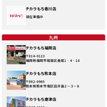
チカラもち香川店
現在準備中
九州
チカラもち福岡店
〒814-0123
福岡県福岡市城南区長尾1‐4‐18
チカラもち熊本店
〒862-0965
熊本県熊本市南区田井島２－３－８
チカラもち唐津店