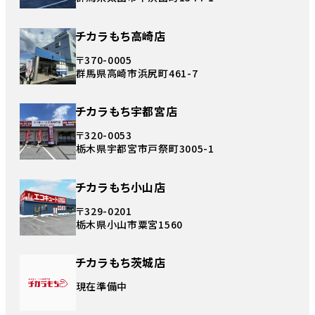
チカラもち高崎店
〒370-0005
群馬県高崎市浜尻町461-7
チカラもち宇都宮店
〒320-0053
栃木県宇都宮市戸祭町3005-1
チカラもち小山店
〒329-0201
栃木県小山市粟宮1560
チカラもち茨城店
現在準備中