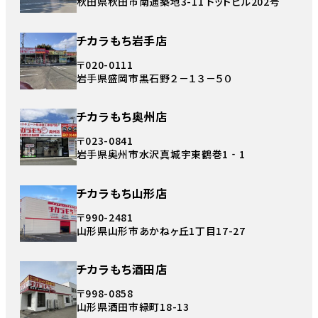
秋田県秋田市南通築地3-11 ドットビル202号
チカラもち岩手店
〒020-0111
岩手県盛岡市黒石野２－１３－５０
チカラもち奥州店
〒023-0841
岩手県奥州市水沢真城宇東鶴巻1‐1
チカラもち山形店
〒990-2481
山形県山形市あかねヶ丘1丁目17-27
チカラもち酒田店
〒998-0858
山形県酒田市緑町18-13