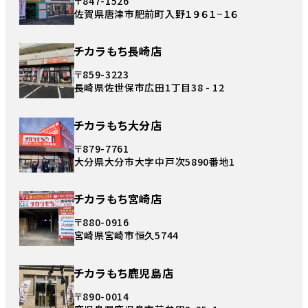
〒847-1526
佐賀県唐津市肥前町入野１９６１−１６
チカラもち長崎店
〒859-3223
長崎県佐世保市広田1丁目38 - 12
チカラもち大分店
〒879-7761
大分県大分市大字中戸次5890番地1
チカラもち宮崎店
〒880-0916
宮崎県宮崎市恒久5744
チカラもち鹿児島店
〒890-0014