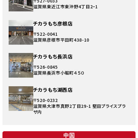
〒527-0033
滋賀県東近江市東沖野4丁目2ｰ1
チカラもち彦根店
〒522-0041
滋賀県彦根市平田町438-10
チカラもち長浜店
〒526-0845
滋賀県長浜市小堀町４５０
チカラもち湖西店
〒520-0232
滋賀県大津市真野2丁目29-1 堅田プライスプラ
ザ内
中国