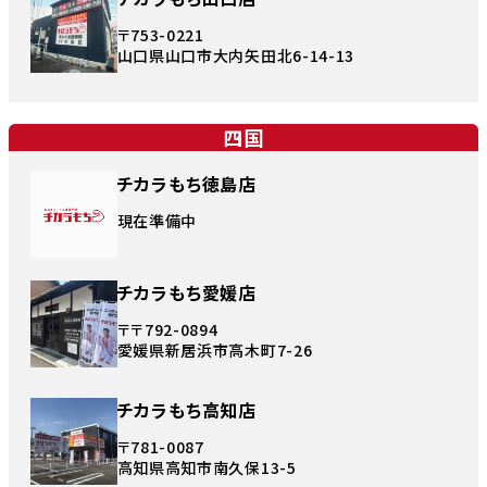
〒753-0221
山口県山口市大内矢田北6-14-13
四国
チカラもち徳島店
現在準備中
チカラもち愛媛店
〒〒792-0894
愛媛県新居浜市高木町7-26
チカラもち高知店
〒781-0087
高知県高知市南久保13-5