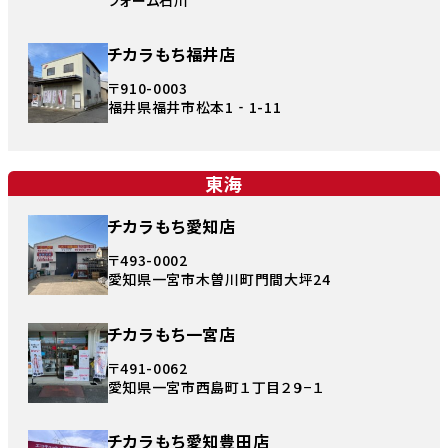
チカラもち福井店
〒910-0003
福井県福井市松本1‐1-11
東海
チカラもち愛知店
〒493-0002
愛知県一宮市木曽川町門間大坪24
チカラもち一宮店
〒491-0062
愛知県一宮市西島町１丁目２９−１
チカラもち愛知豊田店