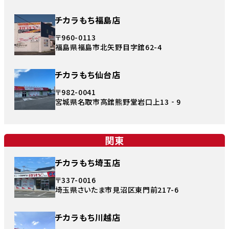
チカラもち福島店
〒960-0113
福島県福島市北矢野目字舘62-4
チカラもち仙台店
〒982-0041
宮城県名取市高舘熊野堂岩口上13‐9
関東
チカラもち埼玉店
〒337-0016
埼玉県さいたま市見沼区東門前217-6
チカラもち川越店