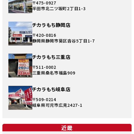
〒475-0927
半田市北二ツ坂町2丁目1-3
チカラもち静岡店
〒420-0816
静岡県静岡市葵区沓谷5丁目1-7
チカラもち三重店
〒511-0002
三重県桑名市福島909
チカラもち岐阜店
〒509-0214
岐阜県可児市広見2427-1
近畿