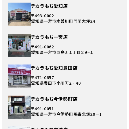
チカラもち愛知店
〒493-0002
愛知県一宮市木曽川町門間大坪24
チカラもち一宮店
〒491-0062
愛知県一宮市西島町１丁目２９−１
チカラもち愛知豊田店
〒471-0857
愛知県豊田市小川町2‐40
チカラもち今伊勢町店
〒491-0051
愛知県一宮市今伊勢町馬寄北塚20－1