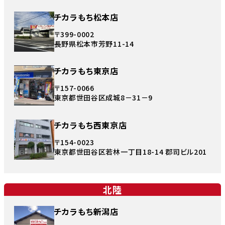
チカラもち松本店
〒399-0002
長野県松本市芳野11-14
チカラもち東京店
〒157-0066
東京都世田谷区成城8－31－9
チカラもち西東京店
〒154-0023
東京都世田谷区若林一丁目18-14 郡司ビル201
北陸
チカラもち新潟店