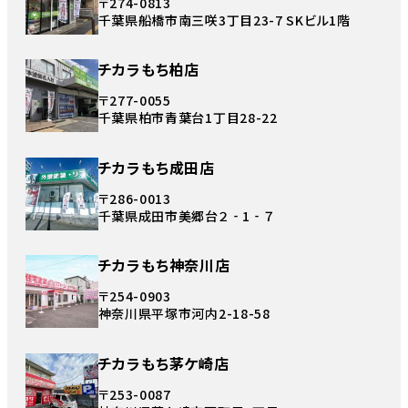
〒274-0813
千葉県船橋市南三咲3丁目23-7 SKビル1階
チカラもち柏店
〒277-0055
千葉県柏市青葉台1丁目28-22
チカラもち成田店
〒286-0013
千葉県成田市美郷台２‐1‐７
チカラもち神奈川店
〒254-0903
神奈川県平塚市河内2-18-58
チカラもち茅ケ崎店
〒253-0087