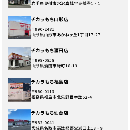
岩手県奥州市水沢真城宇東鶴巻1‐1
チカラもち山形店
〒990-2481
山形県山形市あかねヶ丘1丁目17-27
チカラもち酒田店
〒998-0858
山形県酒田市緑町18-13
チカラもち福島店
〒960-0113
福島県福島市北矢野目字舘62-4
チカラもち仙台店
〒982-0041
宮城県名取市高舘熊野堂岩口上13‐9