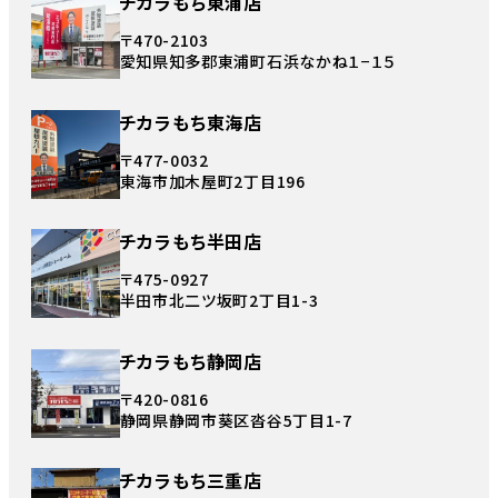
チカラもち東浦店
〒470-2103
愛知県知多郡東浦町石浜なかね１−１５
チカラもち東海店
〒477-0032
東海市加木屋町2丁目196
チカラもち半田店
〒475-0927
半田市北二ツ坂町2丁目1-3
チカラもち静岡店
〒420-0816
静岡県静岡市葵区沓谷5丁目1-7
チカラもち三重店