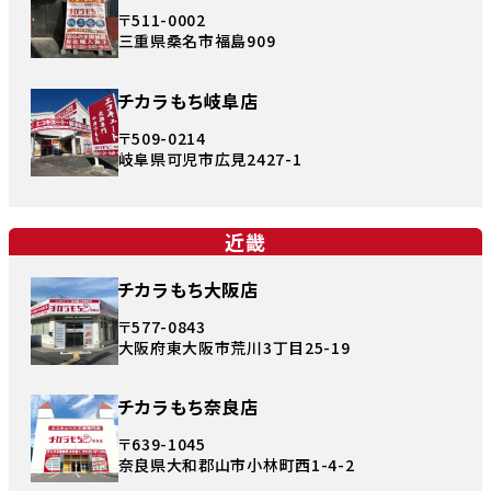
〒511-0002
三重県桑名市福島909
チカラもち岐阜店
〒509-0214
岐阜県可児市広見2427-1
近畿
チカラもち大阪店
〒577-0843
大阪府東大阪市荒川3丁目25-19
チカラもち奈良店
〒639-1045
奈良県大和郡山市小林町西1-4-2