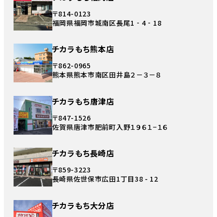
〒814-0123
福岡県福岡市城南区長尾1‐4‐18
チカラもち熊本店
〒862-0965
熊本県熊本市南区田井島２－３－８
チカラもち唐津店
〒847-1526
佐賀県唐津市肥前町入野１９６１−１６
チカラもち長崎店
〒859-3223
長崎県佐世保市広田1丁目38 - 12
チカラもち大分店