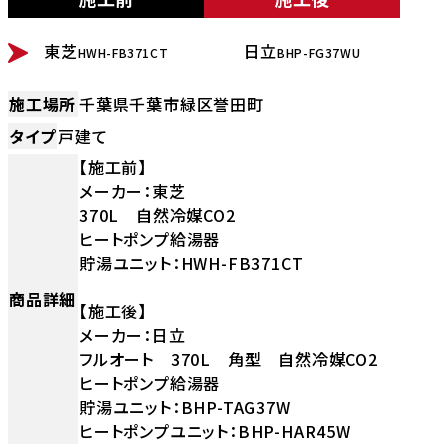
BEFORE
AFTER
東芝
日立
HWH-FB371CT
BHP-FG37WU
施工場所
千葉県千葉市緑区誉田町
タイプ
戸建て
【施工前】
メーカー：東芝
370L 自然冷媒CO2
ヒートポンプ給湯器
貯湯ユニット：HWH-FB371CT
商品詳細
【施工後】
メーカー：日立
フルオート 370L 角型 自然冷媒CO2
ヒートポンプ給湯器
貯湯ユニット：BHP-TAG37W
ヒートポンプユニット：BHP-HAR45W