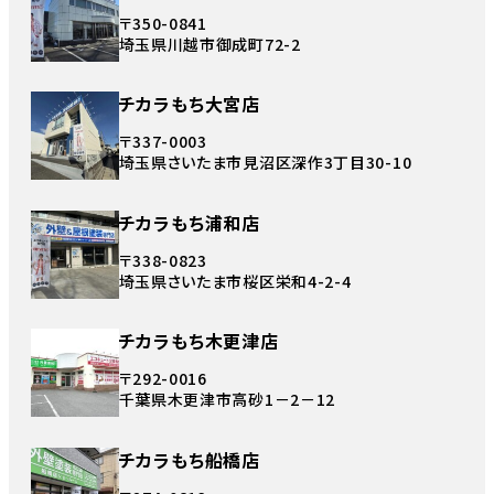
〒350-0841
埼玉県川越市御成町72-2
チカラもち大宮店
〒337-0003
埼玉県さいたま市見沼区深作3丁目30-10
チカラもち浦和店
〒338-0823
埼玉県さいたま市桜区栄和4-2-4
チカラもち木更津店
〒292-0016
千葉県木更津市高砂1－2－12
チカラもち船橋店