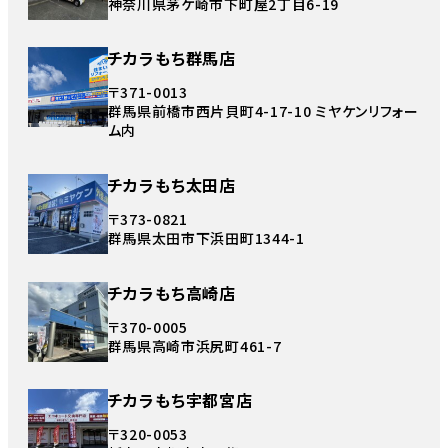
神奈川県茅ケ崎市下町屋2丁目6-19
チカラもち群馬店
〒371-0013
群馬県前橋市西片貝町4-17-10 ミヤケンリフォー
ム内
チカラもち太田店
〒373-0821
群馬県太田市下浜田町1344-1
チカラもち高崎店
〒370-0005
群馬県高崎市浜尻町461-7
チカラもち宇都宮店
〒320-0053