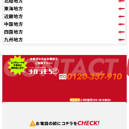
北陸地方
東海地方
近畿地方
中国地方
四国地方
九州地方
CONTACT 
0120-337-910
24時間受付中（
年中無休
）
通話無料
CHECK!
お電話の前にコチラを