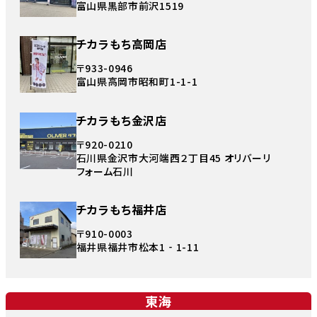
富山県黒部市前沢1519
チカラもち高岡店
〒933-0946
富山県高岡市昭和町1-1-1
チカラもち金沢店
〒920-0210
石川県金沢市大河端西２丁目45 オリバーリ
フォーム石川
チカラもち福井店
〒910-0003
福井県福井市松本1‐1-11
東海