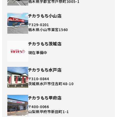
栃木県宇都宮市戸祭町3005-1
チカラもち小山店
〒329-0201
栃木県小山市粟宮1560
チカラもち茨城店
現在準備中
チカラもち水戸店
〒310-0844
茨城県水戸市住吉町48-10
チカラもち甲府店
〒400-0066
山梨県甲府市新田町1-1