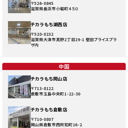
〒526-0845
滋賀県長浜市小堀町４５０
チカラもち湖西店
〒520-0232
滋賀県大津市真野2丁目29-1 堅田プライスプラ
ザ内
中国
チカラもち岡山店
〒713-8122
倉敷市玉島中央町1-22-30
チカラもち倉敷店
〒710-0807
岡山県倉敷市西阿知町16-2