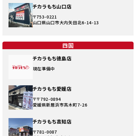
チカラもち山口店
〒753-0221
山口県山口市大内矢田北6-14-13
四国
チカラもち徳島店
現在準備中
チカラもち愛媛店
〒〒792-0894
愛媛県新居浜市高木町7-26
チカラもち高知店
〒781-0087