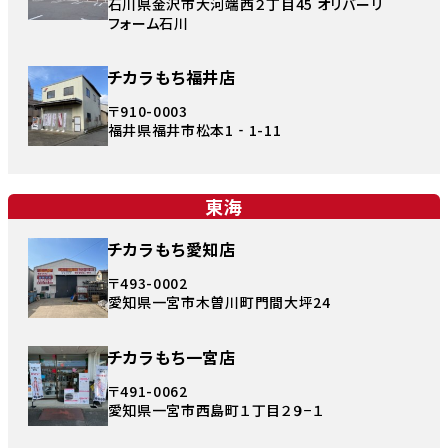
石川県金沢市大河端西２丁目45 オリバーリ
フォーム石川
チカラもち福井店
〒910-0003
福井県福井市松本1‐1-11
東海
チカラもち愛知店
〒493-0002
愛知県一宮市木曽川町門間大坪24
チカラもち一宮店
〒491-0062
愛知県一宮市西島町１丁目２９−１