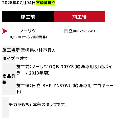
2026年07月04日
宮崎県
日立
施工前
施工後
BEFORE
AFTER
ノーリツ
日立
BHP-ZN37WU
OQB-307YS（石油給湯器）
施工場所
宮崎県小林市真方
タイプ
戸建て
施工前：ノーリツ OQB-307YS（給湯専用 灯油ボイ
ラー / 2013年製）
商品詳
細
施工後：日立 BHP-ZN37WU（給湯専用 エコキュー
ト）
チカラもち」 本部スタッフです。