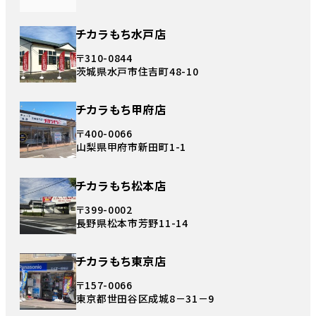
チカラもち水戸店
〒310-0844
茨城県水戸市住吉町48-10
チカラもち甲府店
〒400-0066
山梨県甲府市新田町1-1
チカラもち松本店
〒399-0002
長野県松本市芳野11-14
チカラもち東京店
〒157-0066
東京都世田谷区成城8－31－9