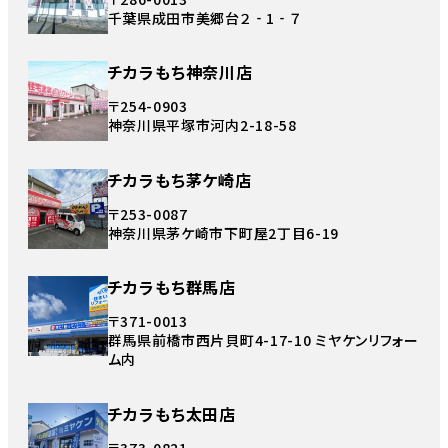
千葉県成田市美郷台２‐1‐７
チカラもち神奈川店
〒254-0903
神奈川県平塚市河内2-18-58
チカラもち茅ケ崎店
〒253-0087
神奈川県茅ケ崎市下町屋2丁目6-19
チカラもち群馬店
〒371-0013
群馬県前橋市西片貝町4-17-10 ミヤケンリフォー
ム内
チカラもち太田店