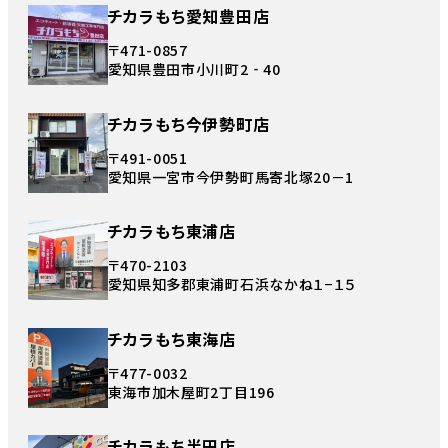
チカラもち愛知豊田店
〒471-0857
愛知県豊田市小川町2‐40
チカラもち今伊勢町店
〒491-0051
愛知県一宮市今伊勢町馬寄北塚20－1
チカラもち東浦店
〒470-2103
愛知県知多郡東浦町石浜なかね１−１５
チカラもち東海店
〒477-0032
東海市加木屋町2丁目196
チカラもち半田店