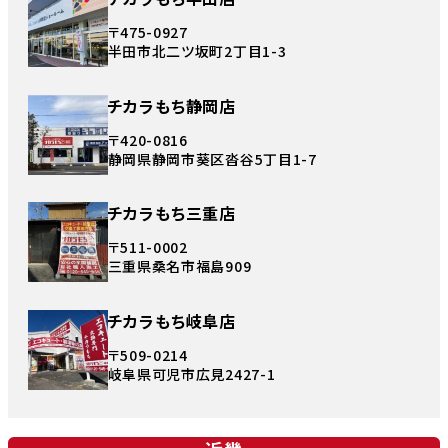
〒475-0927
半田市北二ツ坂町2丁目1-3
チカラもち静岡店
〒420-0816
静岡県静岡市葵区沓谷5丁目1-7
チカラもち三重店
〒511-0002
三重県桑名市福島909
チカラもち岐阜店
〒509-0214
岐阜県可児市広見2427-1