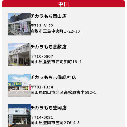
中国
チカラもち岡山店
〒713-8122
倉敷市玉島中央町1-22-30
チカラもち倉敷店
〒710-0807
岡山県倉敷市西阿知町16-2
チカラもち吉備総社店
〒701-1334
岡山県岡山市北区高松原古才592-1
チカラもち笠岡店
〒714-0081
岡山県笠岡市笠岡276-4-5