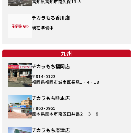
高知県高知市南久保13-5
チカラもち香川店
現在準備中
九州
チカラもち福岡店
〒814-0123
福岡県福岡市城南区長尾1‐4‐18
チカラもち熊本店
〒862-0965
熊本県熊本市南区田井島２－３－８
チカラもち唐津店