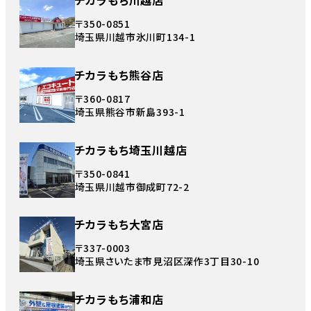
チカラもち川越店
〒350-0851
埼玉県川越市氷川町134-1
チカラもち熊谷店
〒360-0817
埼玉県熊谷市新島393-1
チカラもち埼玉川越店
〒350-0841
埼玉県川越市御成町72-2
チカラもち大宮店
〒337-0003
埼玉県さいたま市見沼区深作3丁目30-10
チカラもち浦和店