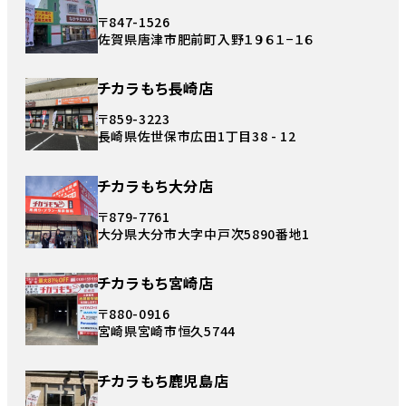
〒847-1526
佐賀県唐津市肥前町入野１９６１−１６
チカラもち長崎店
〒859-3223
長崎県佐世保市広田1丁目38 - 12
チカラもち大分店
〒879-7761
大分県大分市大字中戸次5890番地1
チカラもち宮崎店
〒880-0916
宮崎県宮崎市恒久5744
チカラもち鹿児島店