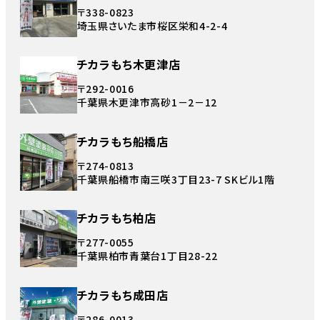
〒338-0823
埼玉県さいたま市桜区栄和4-2-4
チカラもち木更津店
〒292-0016
千葉県木更津市高砂1－2－12
チカラもち船橋店
〒274-0813
千葉県船橋市南三咲3丁目23-7 SKビル1階
チカラもち柏店
〒277-0055
千葉県柏市青葉台1丁目28-22
チカラもち成田店
〒286-0013