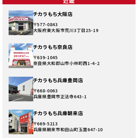
近畿
チカラもち大阪店
〒577-0843
大阪府東大阪市荒川3丁目25-19
チカラもち奈良店
〒639-1045
奈良県大和郡山市小林町西1-4-2
チカラもち兵庫豊岡店
〒668-0063
兵庫県豊岡市正法寺643-1
チカラもち兵庫朝来店
〒669-5213
兵庫県朝来市和田山町玉置647-10