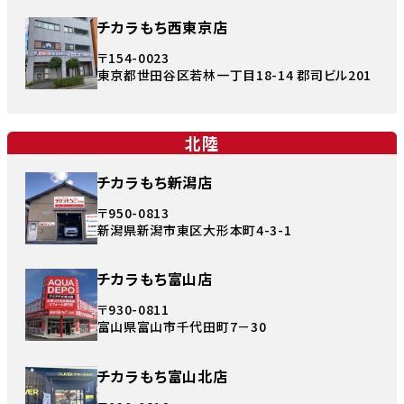
チカラもち西東京店
〒154-0023
東京都世田谷区若林一丁目18-14 郡司ビル201
北陸
チカラもち新潟店
〒950-0813
新潟県新潟市東区大形本町4-3-1
チカラもち富山店
〒930-0811
富山県富山市千代田町7－30
チカラもち富山北店