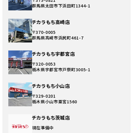
〒373-0821
群馬県太田市下浜田町1344-1
チカラもち高崎店
〒370-0005
群馬県高崎市浜尻町461-7
チカラもち宇都宮店
〒320-0053
栃木県宇都宮市戸祭町3005-1
チカラもち小山店
〒329-0201
栃木県小山市粟宮1560
チカラもち茨城店
現在準備中