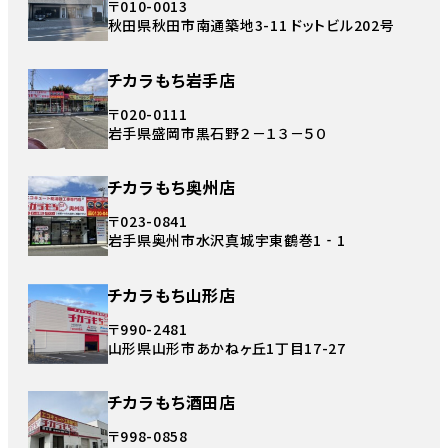
〒010-0013
秋田県秋田市南通築地3-11 ドットビル202号
チカラもち岩手店
〒020-0111
岩手県盛岡市黒石野２－１３－５０
チカラもち奥州店
〒023-0841
岩手県奥州市水沢真城宇東鶴巻1‐1
チカラもち山形店
〒990-2481
山形県山形市あかねヶ丘1丁目17-27
チカラもち酒田店
〒998-0858