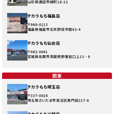
山形県酒田市緑町18-13
チカラもち福島店
〒960-0113
福島県福島市北矢野目字舘62-4
チカラもち仙台店
〒982-0041
宮城県名取市高舘熊野堂岩口上13‐9
関東
チカラもち埼玉店
〒337-0016
埼玉県さいたま市見沼区東門前217-6