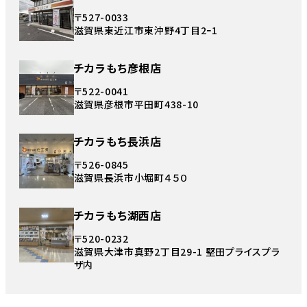
〒527-0033
滋賀県東近江市東沖野4丁目2ｰ1
チカラもち彦根店
〒522-0041
滋賀県彦根市平田町438-10
チカラもち長浜店
〒526-0845
滋賀県長浜市小堀町４５０
チカラもち湖西店
〒520-0232
滋賀県大津市真野2丁目29-1 堅田プライスプラ
ザ内