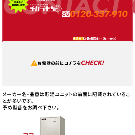
CONTACT 
0120-337-910
24時間受付中（
年中無休
）
通話無料
CHECK!
お電話の前にコチラを
メーカー名・品番は貯湯ユニットの前面に記載されているこ
とが多いです。
予め型番をお調べ下さい。