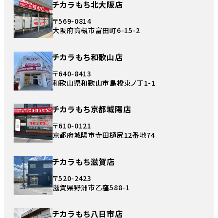
チカラもち北大阪店
〒569-0814
大阪府高槻市富田町6-15-2
チカラもち和歌山店
〒640-8413
和歌山県和歌山市島橋東ノ丁1-1
チカラもち京都城陽店
〒610-0121
京都府城陽市寺田樋尻12番地74
チカラもち滋賀店
〒520-2423
滋賀県野洲市乙窪588-1
チカラもち八日市店