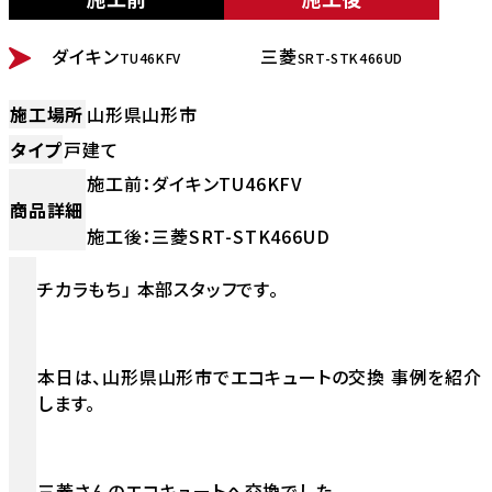
BEFORE
AFTER
ダイキン
三菱
TU46KFV
SRT-STK466UD
施工場所
山形県山形市
タイプ
戸建て
施工前：ダイキンTU46KFV
商品詳細
施工後：三菱SRT-STK466UD
チカラもち」 本部スタッフです。
本日は、山形県山形市でエコキュートの交換 事例を紹介
します。
三菱さんのエコキュートへ交換でした。