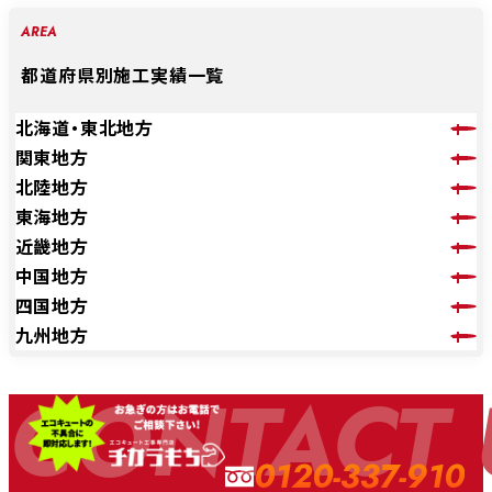
AREA
都道府県別施工実績一覧
北海道・東北地方
関東地方
北陸地方
東海地方
近畿地方
中国地方
四国地方
九州地方
CONTACT 
0120-337-910