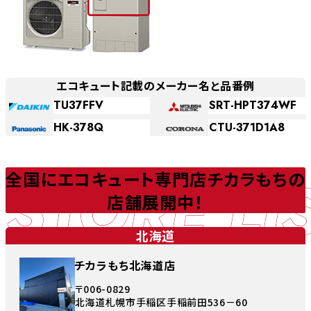
エコキュート記載のメーカー名と品番例
TU37FFV
SRT-HPT374WF
HK-378Q
CTU-371D1A8
STORE LI
全国にエコキュート専門店チカラもちの
店舗展開中！
北海道
チカラもち北海道店
〒006-0829
北海道札幌市手稲区手稲前田536－60