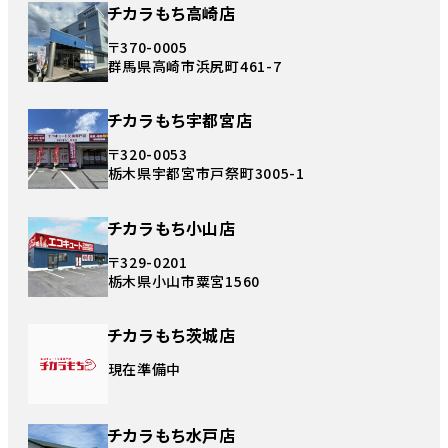
チカラもち高崎店
〒370-0005
群馬県高崎市浜尻町461-7
チカラもち宇都宮店
〒320-0053
栃木県宇都宮市戸祭町3005-1
チカラもち小山店
〒329-0201
栃木県小山市粟宮1560
チカラもち茨城店
現在準備中
チカラもち水戸店