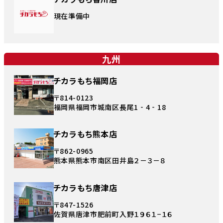
現在準備中
九州
チカラもち福岡店
〒814-0123
福岡県福岡市城南区長尾1‐4‐18
チカラもち熊本店
〒862-0965
熊本県熊本市南区田井島２－３－８
チカラもち唐津店
〒847-1526
佐賀県唐津市肥前町入野１９６１−１６