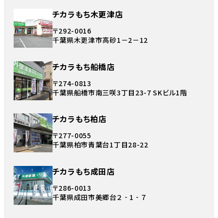
チカラもち木更津店
〒292-0016
千葉県木更津市高砂1－2－12
チカラもち船橋店
〒274-0813
千葉県船橋市南三咲3丁目23-7 SKビル1階
チカラもち柏店
〒277-0055
千葉県柏市青葉台1丁目28-22
チカラもち成田店
〒286-0013
千葉県成田市美郷台２‐1‐７