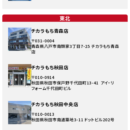
東北
チカラもち青森店
〒031-0004
青森県八戸市南類家3丁目7-25 チカラもち青森
店
チカラもち秋田店
〒010-0914
秋田県秋田市保戸野千代田町13-41 アイ・リ
フォーム千代田町ビル
チカラもち秋田中央店
〒010-0013
秋田県秋田市南通築地3-11 ドットビル202号