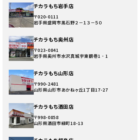
チカラもち岩手店
〒020-0111
岩手県盛岡市黒石野２－１３－５０
チカラもち奥州店
〒023-0841
岩手県奥州市水沢真城宇東鶴巻1‐1
チカラもち山形店
〒990-2481
山形県山形市あかねヶ丘1丁目17-27
チカラもち酒田店
〒998-0858
山形県酒田市緑町18-13