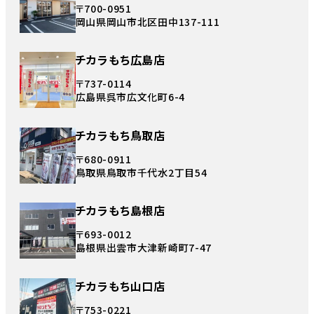
〒700-0951
岡山県岡山市北区田中137-111
チカラもち広島店
〒737-0114
広島県呉市広文化町6-4
チカラもち鳥取店
〒680-0911
鳥取県鳥取市千代水2丁目54
チカラもち島根店
〒693-0012
島根県出雲市大津新崎町7-47
チカラもち山口店
〒753-0221