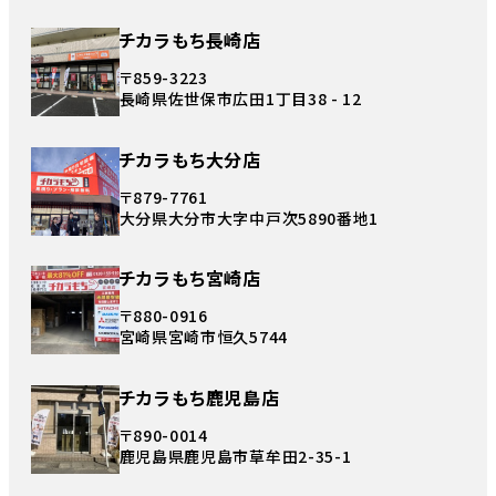
チカラもち長崎店
〒859-3223
長崎県佐世保市広田1丁目38 - 12
チカラもち大分店
〒879-7761
大分県大分市大字中戸次5890番地1
チカラもち宮崎店
〒880-0916
宮崎県宮崎市恒久5744
チカラもち鹿児島店
〒890-0014
鹿児島県鹿児島市草牟田2-35-1