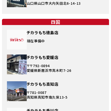
山口県山口市大内矢田北6-14-13
四国
チカラもち徳島店
現在準備中
チカラもち愛媛店
〒〒792-0894
愛媛県新居浜市高木町7-26
チカラもち高知店
〒781-0087
高知県高知市南久保13-5
チカラもち香川店