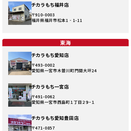
チカラもち福井店
〒910-0003
福井県福井市松本1‐1-11
東海
チカラもち愛知店
〒493-0002
愛知県一宮市木曽川町門間大坪24
チカラもち一宮店
〒491-0062
愛知県一宮市西島町１丁目２９−１
チカラもち愛知豊田店
〒471-0857