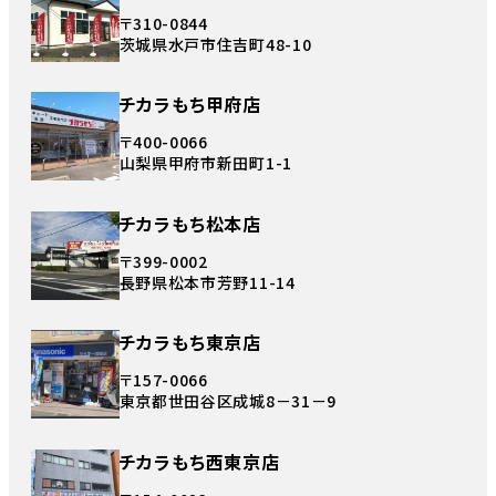
〒310-0844
茨城県水戸市住吉町48-10
チカラもち甲府店
〒400-0066
山梨県甲府市新田町1-1
チカラもち松本店
〒399-0002
長野県松本市芳野11-14
チカラもち東京店
〒157-0066
東京都世田谷区成城8－31－9
チカラもち西東京店