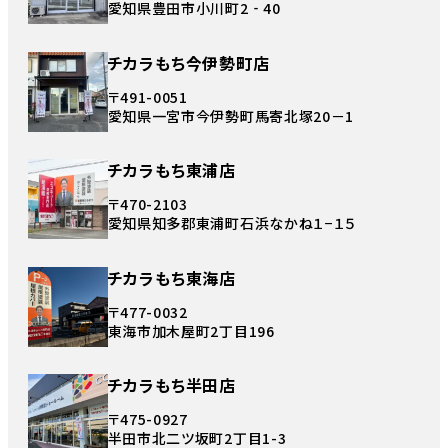
愛知県豊田市小川町2‐40
チカラもち今伊勢町店
〒491-0051
愛知県一宮市今伊勢町馬寄北塚20－1
チカラもち東浦店
〒470-2103
愛知県知多郡東浦町石浜なかね１−１５
チカラもち東海店
〒477-0032
東海市加木屋町2丁目196
チカラもち半田店
〒475-0927
半田市北二ツ坂町2丁目1-3