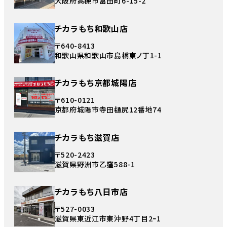
大阪府高槻市富田町6-15-2
チカラもち和歌山店
〒640-8413
和歌山県和歌山市島橋東ノ丁1-1
チカラもち京都城陽店
〒610-0121
京都府城陽市寺田樋尻12番地74
チカラもち滋賀店
〒520-2423
滋賀県野洲市乙窪588-1
チカラもち八日市店
〒527-0033
滋賀県東近江市東沖野4丁目2ｰ1