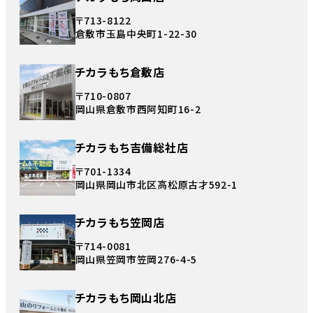
〒713-8122
倉敷市玉島中央町1-22-30
チカラもち倉敷店
〒710-0807
岡山県倉敷市西阿知町16-2
チカラもち吉備総社店
〒701-1334
岡山県岡山市北区高松原古才592-1
チカラもち笠岡店
〒714-0081
岡山県笠岡市笠岡276-4-5
チカラもち岡山北店