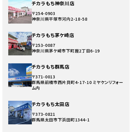
チカラもち神奈川店
〒254-0903
神奈川県平塚市河内2-18-58
チカラもち茅ケ崎店
〒253-0087
神奈川県茅ケ崎市下町屋2丁目6-19
チカラもち群馬店
〒371-0013
群馬県前橋市西片貝町4-17-10 ミヤケンリフォー
ム内
チカラもち太田店
〒373-0821
群馬県太田市下浜田町1344-1