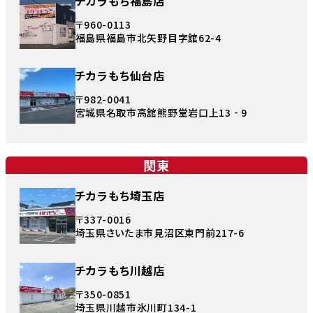
チカラもち福島店
〒960-0113
福島県福島市北矢野目字舘62-4
チカラもち仙台店
〒982-0041
宮城県名取市高舘熊野堂岩口上13‐9
関東
チカラもち埼玉店
〒337-0016
埼玉県さいたま市見沼区東門前217-6
チカラもち川越店
〒350-0851
埼玉県川越市氷川町134-1