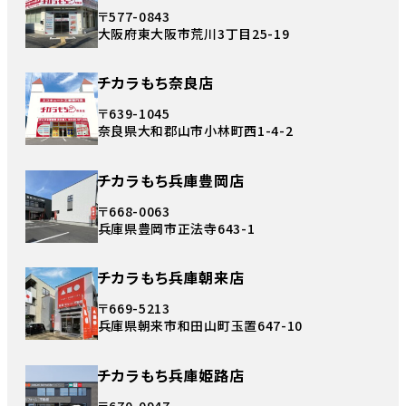
〒577-0843
大阪府東大阪市荒川3丁目25-19
チカラもち奈良店
〒639-1045
奈良県大和郡山市小林町西1-4-2
チカラもち兵庫豊岡店
〒668-0063
兵庫県豊岡市正法寺643-1
チカラもち兵庫朝来店
〒669-5213
兵庫県朝来市和田山町玉置647-10
チカラもち兵庫姫路店
〒670-0947