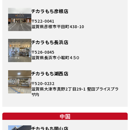
チカラもち彦根店
〒522-0041
滋賀県彦根市平田町438-10
チカラもち長浜店
〒526-0845
滋賀県長浜市小堀町４５０
チカラもち湖西店
〒520-0232
滋賀県大津市真野2丁目29-1 堅田プライスプラ
ザ内
中国
チカラもち岡山店