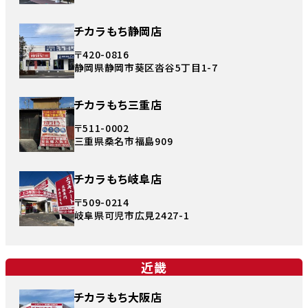
チカラもち静岡店
〒420-0816
静岡県静岡市葵区沓谷5丁目1-7
チカラもち三重店
〒511-0002
三重県桑名市福島909
チカラもち岐阜店
〒509-0214
岐阜県可児市広見2427-1
近畿
チカラもち大阪店