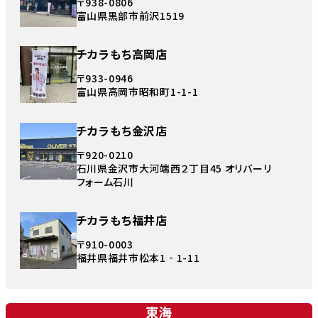
〒938-0806
富山県黒部市前沢1519
チカラもち高岡店
〒933-0946
富山県高岡市昭和町1-1-1
チカラもち金沢店
〒920-0210
石川県金沢市大河端西２丁目45 オリバーリ
フォーム石川
チカラもち福井店
〒910-0003
福井県福井市松本1‐1-11
東海