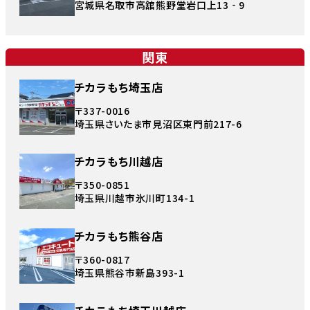
宮城県名取市高舘熊野堂岩口上13‐9
関東
チカラもち埼玉店
〒337-0016
埼玉県さいたま市見沼区東門前217-6
チカラもち川越店
〒350-0851
埼玉県川越市氷川町134-1
チカラもち熊谷店
〒360-0817
埼玉県熊谷市新島393-1