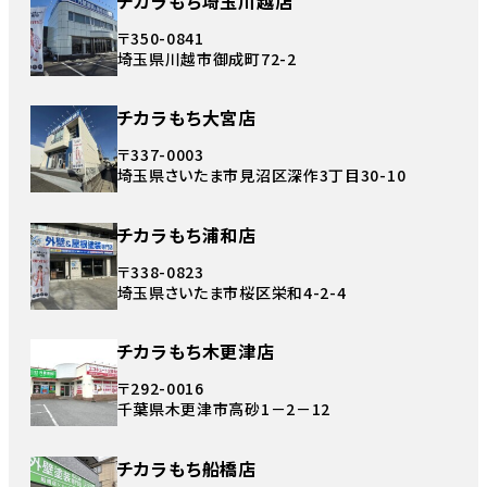
チカラもち埼玉川越店
〒350-0841
埼玉県川越市御成町72-2
チカラもち大宮店
〒337-0003
埼玉県さいたま市見沼区深作3丁目30-10
チカラもち浦和店
〒338-0823
埼玉県さいたま市桜区栄和4-2-4
チカラもち木更津店
〒292-0016
千葉県木更津市高砂1－2－12
チカラもち船橋店