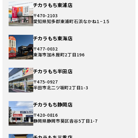
チカラもち東浦店
〒470-2103
愛知県知多郡東浦町石浜なかね１−１５
チカラもち東海店
〒477-0032
東海市加木屋町2丁目196
チカラもち半田店
〒475-0927
半田市北二ツ坂町2丁目1-3
チカラもち静岡店
〒420-0816
静岡県静岡市葵区沓谷5丁目1-7
チカラもち三重店