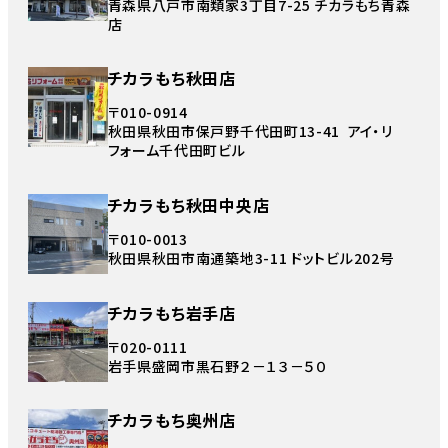
青森県八戸市南類家3丁目7-25 チカラもち青森
店
チカラもち秋田店
〒010-0914
秋田県秋田市保戸野千代田町13-41 アイ・リ
フォーム千代田町ビル
チカラもち秋田中央店
〒010-0013
秋田県秋田市南通築地3-11 ドットビル202号
チカラもち岩手店
〒020-0111
岩手県盛岡市黒石野２－１３－５０
チカラもち奥州店