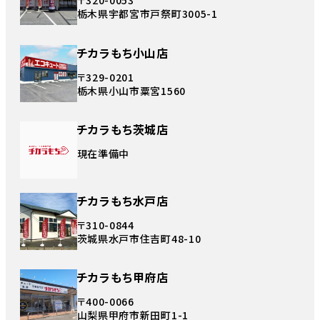
〒320-0053
栃木県宇都宮市戸祭町3005-1
チカラもち小山店
〒329-0201
栃木県小山市粟宮1560
チカラもち茨城店
現在準備中
チカラもち水戸店
〒310-0844
茨城県水戸市住吉町48-10
チカラもち甲府店
〒400-0066
山梨県甲府市新田町1-1