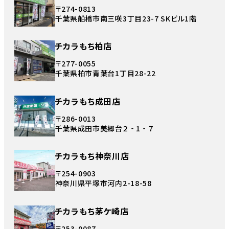
〒274-0813
千葉県船橋市南三咲3丁目23-7 SKビル1階
チカラもち柏店
〒277-0055
千葉県柏市青葉台1丁目28-22
チカラもち成田店
〒286-0013
千葉県成田市美郷台２‐1‐７
チカラもち神奈川店
〒254-0903
神奈川県平塚市河内2-18-58
チカラもち茅ケ崎店
〒253-0087