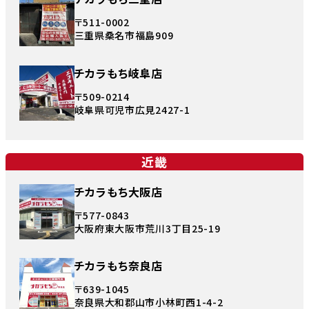
〒511-0002
三重県桑名市福島909
チカラもち岐阜店
〒509-0214
岐阜県可児市広見2427-1
近畿
チカラもち大阪店
〒577-0843
大阪府東大阪市荒川3丁目25-19
チカラもち奈良店
〒639-1045
奈良県大和郡山市小林町西1-4-2