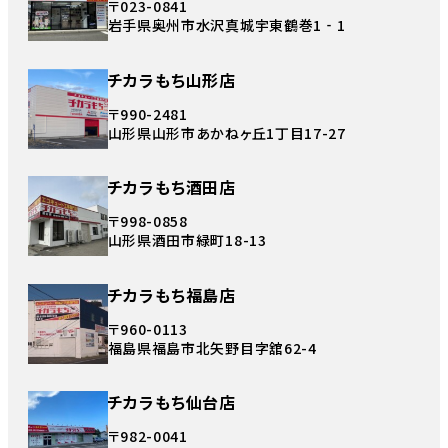
〒023-0841
岩手県奥州市水沢真城宇東鶴巻1‐1
チカラもち山形店
〒990-2481
山形県山形市あかねヶ丘1丁目17-27
チカラもち酒田店
〒998-0858
山形県酒田市緑町18-13
チカラもち福島店
〒960-0113
福島県福島市北矢野目字舘62-4
チカラもち仙台店
〒982-0041