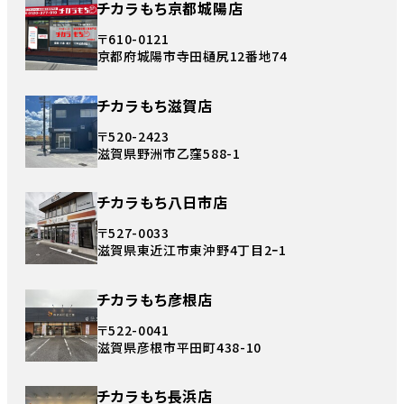
チカラもち京都城陽店
〒610-0121
京都府城陽市寺田樋尻12番地74
チカラもち滋賀店
〒520-2423
滋賀県野洲市乙窪588-1
チカラもち八日市店
〒527-0033
滋賀県東近江市東沖野4丁目2ｰ1
チカラもち彦根店
〒522-0041
滋賀県彦根市平田町438-10
チカラもち長浜店