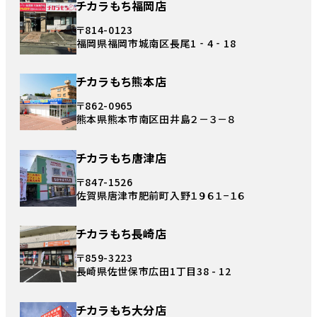
チカラもち福岡店
〒814-0123
福岡県福岡市城南区長尾1‐4‐18
チカラもち熊本店
〒862-0965
熊本県熊本市南区田井島２－３－８
チカラもち唐津店
〒847-1526
佐賀県唐津市肥前町入野１９６１−１６
チカラもち長崎店
〒859-3223
長崎県佐世保市広田1丁目38 - 12
チカラもち大分店