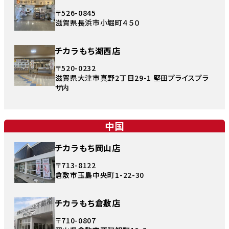
〒526-0845
滋賀県長浜市小堀町４５０
チカラもち湖西店
〒520-0232
滋賀県大津市真野2丁目29-1 堅田プライスプラ
ザ内
中国
チカラもち岡山店
〒713-8122
倉敷市玉島中央町1-22-30
チカラもち倉敷店
〒710-0807