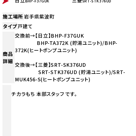
日立
三菱
BHP-F37GUK
SRT-STK376UD
施工場所
岩手県紫波町
タイプ
戸建て
交換前→【日立】BHP-F37GUK
BHP-TA372K (貯湯ユニット)/BHP-
372K(ヒートポンプユニット)
商品
詳細
交換後→【三菱】SRT-SK376UD
SRT-STK376UD (貯湯ユニット)/SRT-
MUK456-S(ヒートポンプユニット)
チカラもち 本部スタッフ です。