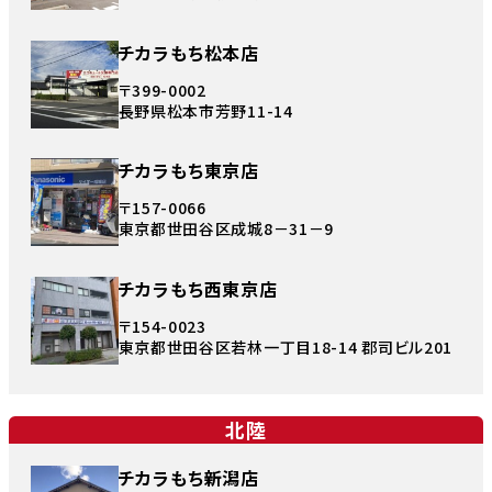
チカラもち松本店
〒399-0002
長野県松本市芳野11-14
チカラもち東京店
〒157-0066
東京都世田谷区成城8－31－9
チカラもち西東京店
〒154-0023
東京都世田谷区若林一丁目18-14 郡司ビル201
北陸
チカラもち新潟店