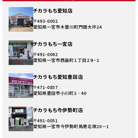
チカラもち愛知店
〒493-0002
愛知県一宮市木曽川町門間大坪24
チカラもち一宮店
〒491-0062
愛知県一宮市西島町１丁目２９−１
チカラもち愛知豊田店
〒471-0857
愛知県豊田市小川町2‐40
チカラもち今伊勢町店
〒491-0051
愛知県一宮市今伊勢町馬寄北塚20－1