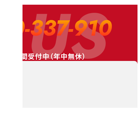
 US
20-337-910
24時間受付中（
年中無休
）
料