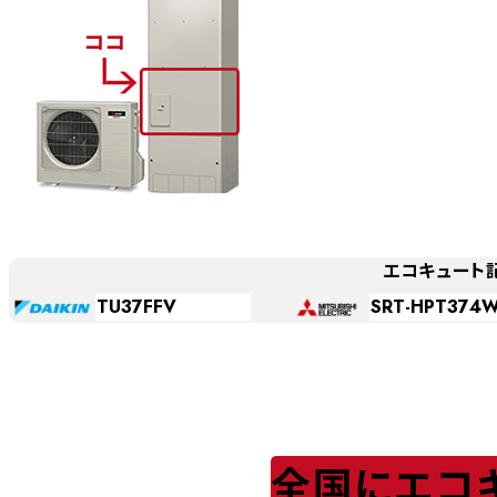
エコキュート
TU37FFV
SRT-HPT374
全国にエコ