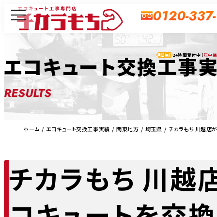
0120-337
24時間受付中（
年中
エコキュート交換工事
通話無料
RESULTS
ホーム
エコキュート交換工事実績
関東地方
埼玉県
チカラもち 川越店
チカラもち 川越
コキュートを交換