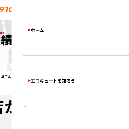
-910
ホーム
無休
）
実績
が 坂戸市上吉田で エコキュートを交換
エコキュートを知ろう
店が 坂戸市上吉田
エコキュートの特徴