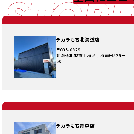
STORE
チカラもち北海道店
〒006-0829
北海道札幌市手稲区手稲前田536－
60
チカラもち青森店