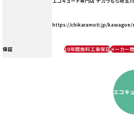
エコキュート専門店 チカラもち埼玉川
https://chikaramoti.jp/kawagoe/
保証
10年間無料工事保証
メーカー
エコキ