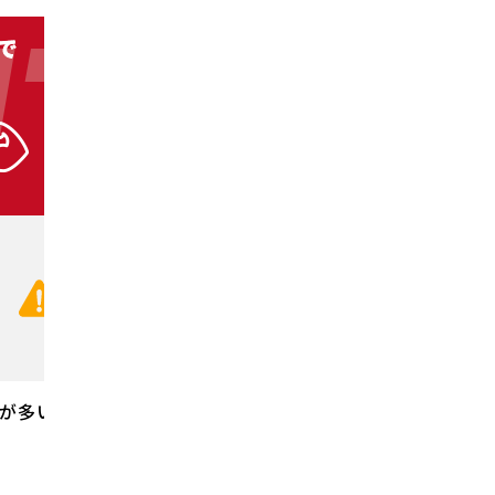
TACT
01
通話無
CHECK!
お電話の前にコチラを
が多いです。