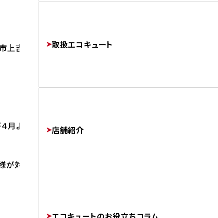
よくあるご質問
修理・交換でかかる費用相場
工事完了までの流れ
FAQ
PRICE
取扱エコキュート
FLOW
戸市上吉田でエコキュートを交換しました。
運営会社
COMPANY
が４月より開始予定です。
店舗紹介
様が対象となります。
協力業者様募集
SUBCONTRACTORS
エコキュートのお役立ちコラム