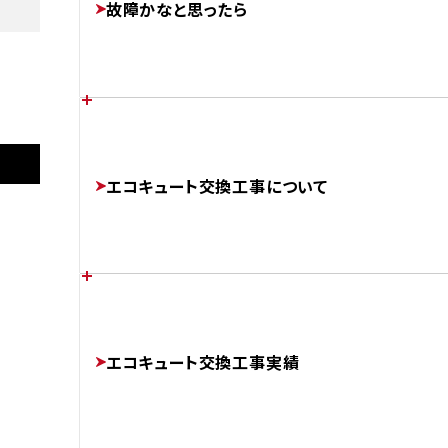
故障かなと思ったら
FEATURES
あなたの家に最適なエコキュートは？
施工後
各メーカーのエラーコード
エコキュート交換工事について
CHOOSE
ERROR-CODE
AFTER
三菱
SRT-S376
補助金制度について
エコキュートのかしこい使い方
チカラもちが選ばれる理由
SUBSIDIES
エコキュート交換工事実績
BETTER
ABOUT