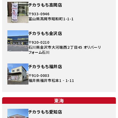
チカラもち高岡店
〒933-0946
富山県高岡市昭和町1-1-1
チカラもち金沢店
〒920-0210
石川県金沢市大河端西２丁目45 オリバーリ
フォーム石川
チカラもち福井店
〒910-0003
福井県福井市松本1‐1-11
東海
チカラもち愛知店