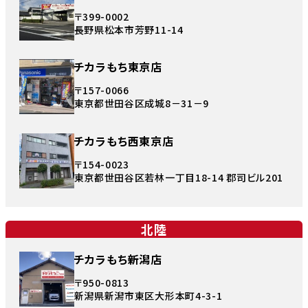
〒399-0002
長野県松本市芳野11-14
チカラもち東京店
〒157-0066
東京都世田谷区成城8－31－9
チカラもち西東京店
〒154-0023
東京都世田谷区若林一丁目18-14 郡司ビル201
北陸
チカラもち新潟店
〒950-0813
新潟県新潟市東区大形本町4-3-1