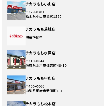
チカラもち小山店
〒329-0201
栃木県小山市粟宮1560
チカラもち茨城店
現在準備中
チカラもち水戸店
〒310-0844
茨城県水戸市住吉町48-10
チカラもち甲府店
〒400-0066
山梨県甲府市新田町1-1
チカラもち松本店