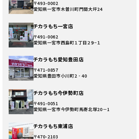
〒493-0002
愛知県一宮市木曽川町門間大坪24
チカラもち一宮店
〒491-0062
愛知県一宮市西島町１丁目２９−１
チカラもち愛知豊田店
〒471-0857
愛知県豊田市小川町2‐40
チカラもち今伊勢町店
〒491-0051
愛知県一宮市今伊勢町馬寄北塚20－1
チカラもち東浦店
〒470-2103