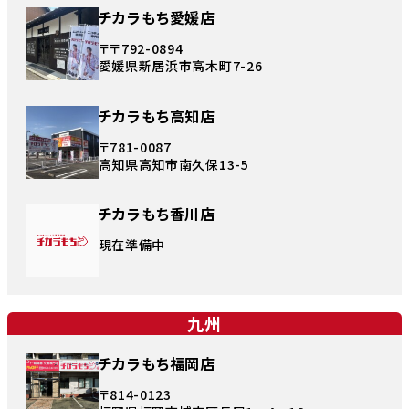
チカラもち愛媛店
〒〒792-0894
愛媛県新居浜市高木町7-26
チカラもち高知店
〒781-0087
高知県高知市南久保13-5
チカラもち香川店
現在準備中
九州
チカラもち福岡店
〒814-0123