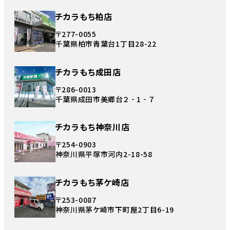
チカラもち柏店
〒277-0055
千葉県柏市青葉台1丁目28-22
チカラもち成田店
〒286-0013
千葉県成田市美郷台２‐1‐７
チカラもち神奈川店
〒254-0903
神奈川県平塚市河内2-18-58
チカラもち茅ケ崎店
〒253-0087
神奈川県茅ケ崎市下町屋2丁目6-19