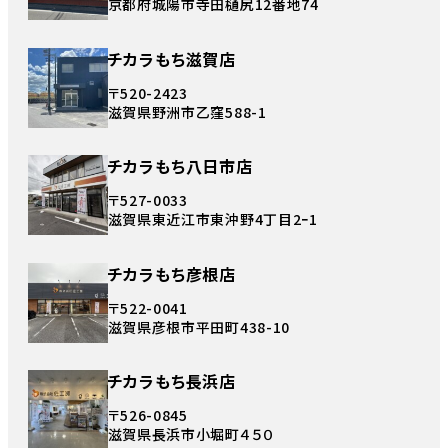
京都府城陽市寺田樋尻12番地74
チカラもち滋賀店
〒520-2423
滋賀県野洲市乙窪588-1
チカラもち八日市店
〒527-0033
滋賀県東近江市東沖野4丁目2ｰ1
チカラもち彦根店
〒522-0041
滋賀県彦根市平田町438-10
チカラもち長浜店
〒526-0845
滋賀県長浜市小堀町４５０