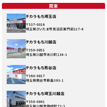
関東
チカラもち埼玉店
〒337-0016
埼玉県さいたま市見沼区東門前217-6
チカラもち川越店
〒350-0851
埼玉県川越市氷川町134-1
チカラもち熊谷店
〒360-0817
埼玉県熊谷市新島393-1
チカラもち埼玉川越店
〒350-0841
埼玉県川越市御成町72-2