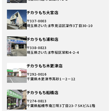
チカラもち大宮店
〒337-0003
埼玉県さいたま市見沼区深作3丁目30-10
チカラもち浦和店
〒338-0823
埼玉県さいたま市桜区栄和4-2-4
チカラもち木更津店
〒292-0016
千葉県木更津市高砂1－2－12
チカラもち船橋店
〒274-0813
千葉県船橋市南三咲3丁目23-7 SKビル1階