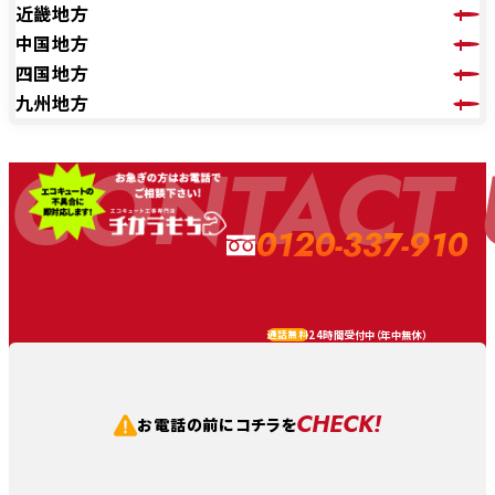
近畿地方
中国地方
四国地方
九州地方
CONTACT 
0120-337-910
24時間受付中（
年中無休
）
通話無料
CHECK!
お電話の前にコチラを