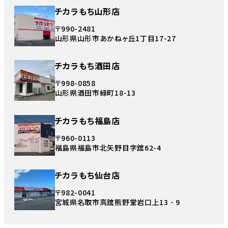
チカラもち山形店
〒990-2481
山形県山形市あかねヶ丘1丁目17-27
チカラもち酒田店
〒998-0858
山形県酒田市緑町18-13
チカラもち福島店
〒960-0113
福島県福島市北矢野目字舘62-4
チカラもち仙台店
〒982-0041
宮城県名取市高舘熊野堂岩口上13‐9