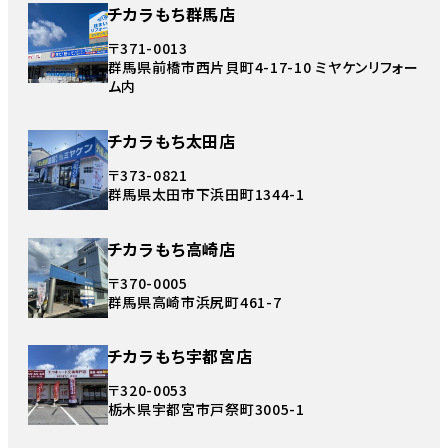
チカラもち群馬店
〒371-0013
群馬県前橋市西片貝町4-17-10 ミヤケンリフォー
ム内
チカラもち太田店
〒373-0821
群馬県太田市下浜田町1344-1
チカラもち高崎店
〒370-0005
群馬県高崎市浜尻町461-7
チカラもち宇都宮店
〒320-0053
栃木県宇都宮市戸祭町3005-1