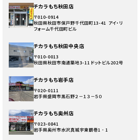
チカラもち秋田店
〒010-0914
秋田県秋田市保戸野千代田町13-41 アイ・リ
フォーム千代田町ビル
チカラもち秋田中央店
〒010-0013
秋田県秋田市南通築地3-11 ドットビル202号
チカラもち岩手店
〒020-0111
岩手県盛岡市黒石野２－１３－５０
チカラもち奥州店
〒023-0841
岩手県奥州市水沢真城宇東鶴巻1‐1