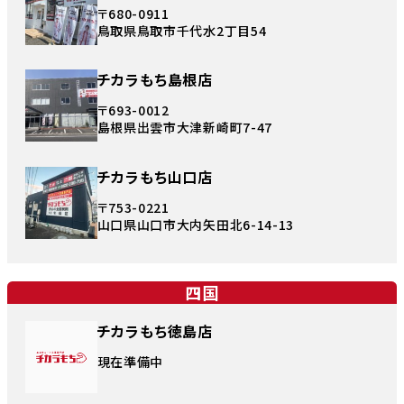
〒680-0911
鳥取県鳥取市千代水2丁目54
チカラもち島根店
〒693-0012
島根県出雲市大津新崎町7-47
チカラもち山口店
〒753-0221
山口県山口市大内矢田北6-14-13
四国
チカラもち徳島店
現在準備中