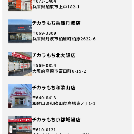
〒673-1464
兵庫県加東市上中182-1
チカラもち兵庫丹波店
〒669-3309
兵庫県丹波市柏原町柏原2622-6
チカラもち北大阪店
〒569-0814
大阪府高槻市富田町6-15-2
チカラもち和歌山店
〒640-8413
和歌山県和歌山市島橋東ノ丁1-1
チカラもち京都城陽店
〒610-0121