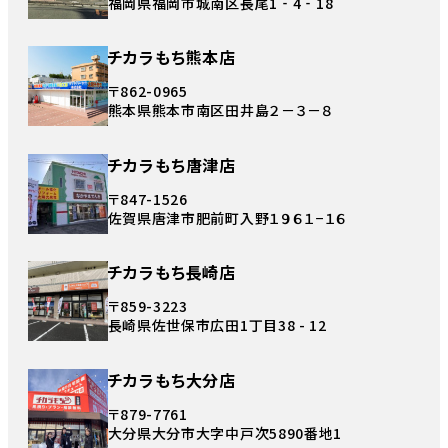
福岡県福岡市城南区長尾1‐4‐18
チカラもち熊本店
〒862-0965
熊本県熊本市南区田井島２－３－８
チカラもち唐津店
〒847-1526
佐賀県唐津市肥前町入野１９６１−１６
チカラもち長崎店
〒859-3223
長崎県佐世保市広田1丁目38 - 12
チカラもち大分店
〒879-7761
大分県大分市大字中戸次5890番地1