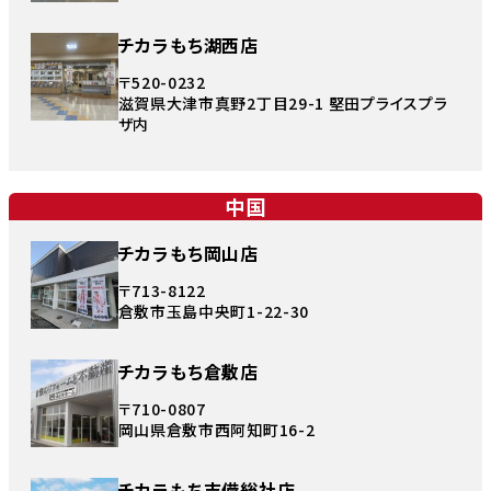
チカラもち湖西店
〒520-0232
滋賀県大津市真野2丁目29-1 堅田プライスプラ
ザ内
中国
チカラもち岡山店
〒713-8122
倉敷市玉島中央町1-22-30
チカラもち倉敷店
〒710-0807
岡山県倉敷市西阿知町16-2
チカラもち吉備総社店