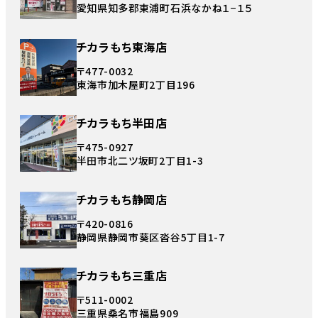
愛知県知多郡東浦町石浜なかね１−１５
チカラもち東海店
〒477-0032
東海市加木屋町2丁目196
チカラもち半田店
〒475-0927
半田市北二ツ坂町2丁目1-3
チカラもち静岡店
〒420-0816
静岡県静岡市葵区沓谷5丁目1-7
チカラもち三重店
〒511-0002
三重県桑名市福島909