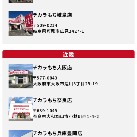
チカラもち岐阜店
〒509-0214
岐阜県可児市広見2427-1
近畿
チカラもち大阪店
〒577-0843
大阪府東大阪市荒川3丁目25-19
チカラもち奈良店
〒639-1045
奈良県大和郡山市小林町西1-4-2
チカラもち兵庫豊岡店