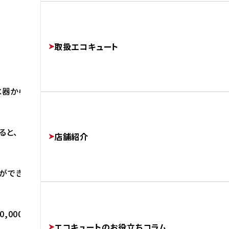
よくあるご質問
修理・交換でかかる費用相場
工事完了までの流れ
FAQ
PRICE
取扱エコキュート
FLOW
器からエコキュートへ交換致しました。
運営会社
COMPANY
ると、
店舗紹介
ができます。
協力業者様募集
SUBCONTRACTORS
000円、10年で600,000円
エコキュートのお役立ちコラム