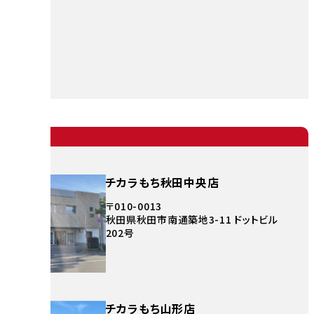
チカラもち秋田中央店
〒010-0013
秋田県秋田市南通築地3-11 ドットビル
202号
チカラもち山形店