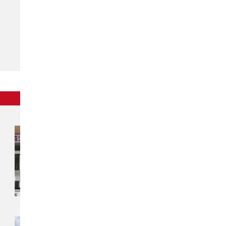
東北
チカラもち秋田店
〒010-0914
秋田県秋田市保戸野千代田町13-41
アイ・リフォーム千代田町ビル
チカラもち奥州店