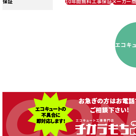
保証
10年間無料工事保証
メーカー
エコキ
CON