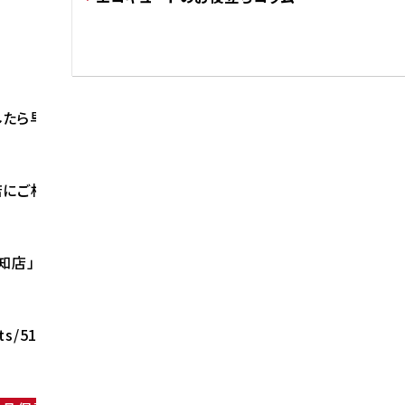
たら早めのご交換をお勧め致します。
にご相談ください。
知店」の施工事例を参照ください。
lts/5136/