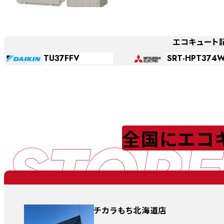
エコキュート
TU37FFV
SRT-HPT374
STORE
全国にエコ
チカラもち北海道店