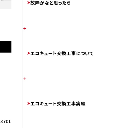
故障かなと思ったら
FEATURES
あなたの家に最適なエコキュートは？
施工後
各メーカーのエラーコード
エコキュート交換工事について
CHOOSE
ERROR-CODE
AFTER
パナソニック
HE-J37LSS
補助金制度について
エコキュートのかしこい使い方
チカラもちが選ばれる理由
SUBSIDIES
エコキュート交換工事実績
BETTER
ABOUT
 370L 角型