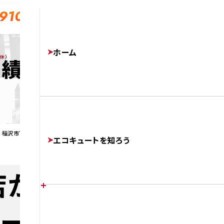
-910
ホーム
無休
）
実績
が 稲沢市下津で電気温水器からエコキュートに交換
エコキュートを知ろう
店が 稲沢市下津で
ュートに交換
エコキュートの特徴