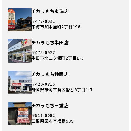
チカラもち東海店
〒477-0032
東海市加木屋町2丁目196
チカラもち半田店
〒475-0927
半田市北二ツ坂町2丁目1-3
チカラもち静岡店
〒420-0816
静岡県静岡市葵区沓谷5丁目1-7
チカラもち三重店
〒511-0002
三重県桑名市福島909