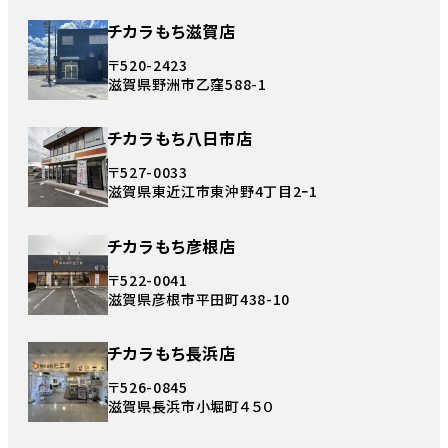
チカラもち滋賀店
〒520-2423
滋賀県野洲市乙窪588-1
チカラもち八日市店
〒527-0033
滋賀県東近江市東沖野4丁目2ｰ1
チカラもち彦根店
〒522-0041
滋賀県彦根市平田町438-10
チカラもち長浜店
〒526-0845
滋賀県長浜市小堀町４５０