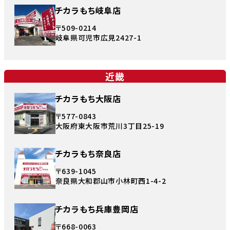
チカラもち岐阜店
〒509-0214
岐阜県可児市広見2427-1
近畿
チカラもち大阪店
〒577-0843
大阪府東大阪市荒川3丁目25-19
チカラもち奈良店
〒639-1045
奈良県大和郡山市小林町西1-4-2
チカラもち兵庫豊岡店
〒668-0063