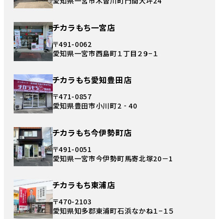
愛知県一宮市木曽川町門間大坪24
チカラもち一宮店
〒491-0062
愛知県一宮市西島町１丁目２９−１
チカラもち愛知豊田店
〒471-0857
愛知県豊田市小川町2‐40
チカラもち今伊勢町店
〒491-0051
愛知県一宮市今伊勢町馬寄北塚20－1
チカラもち東浦店
〒470-2103
愛知県知多郡東浦町石浜なかね１−１５