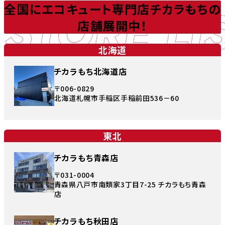
STORE LI
全国にエコキュート専門店チカラもちの
店舗展開中！
北海道
チカラもち北海道店
〒006-0829
北海道札幌市手稲区手稲前田536－60
東北
チカラもち青森店
〒031-0004
青森県八戸市南類家3丁目7-25 チカラもち青森
店
チカラもち秋田店