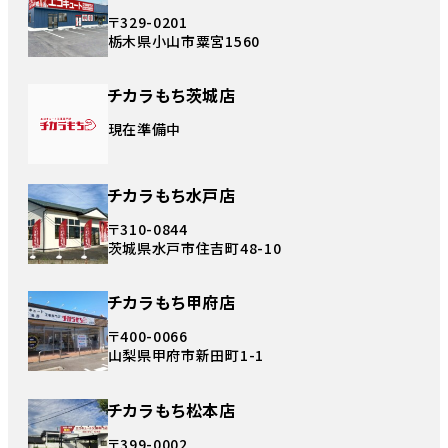
〒329-0201
栃木県小山市粟宮1560
チカラもち茨城店
現在準備中
チカラもち水戸店
〒310-0844
茨城県水戸市住吉町48-10
チカラもち甲府店
〒400-0066
山梨県甲府市新田町1-1
チカラもち松本店
〒399-0002