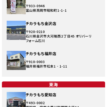
〒933-0946
富山県高岡市昭和町1-1-1
チカラもち金沢店
〒920-0210
石川県金沢市大河端西２丁目45 オリバーリ
フォーム石川
チカラもち福井店
〒910-0003
福井県福井市松本1‐1-11
東海
チカラもち愛知店
〒493-0002