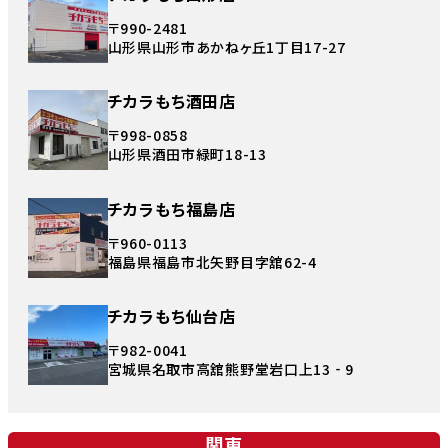
〒990-2481
山形県山形市あかねヶ丘1丁目17-27
チカラもち酒田店
〒998-0858
山形県酒田市緑町18-13
チカラもち福島店
〒960-0113
福島県福島市北矢野目字舘62-4
チカラもち仙台店
〒982-0041
宮城県名取市高舘熊野堂岩口上13‐9
関東