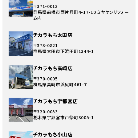
〒371-0013
群馬県前橋市西片貝町4-17-10 ミヤケンリフォー
ム内
チカラもち太田店
〒373-0821
群馬県太田市下浜田町1344-1
チカラもち高崎店
〒370-0005
群馬県高崎市浜尻町461-7
チカラもち宇都宮店
〒320-0053
栃木県宇都宮市戸祭町3005-1
チカラもち小山店