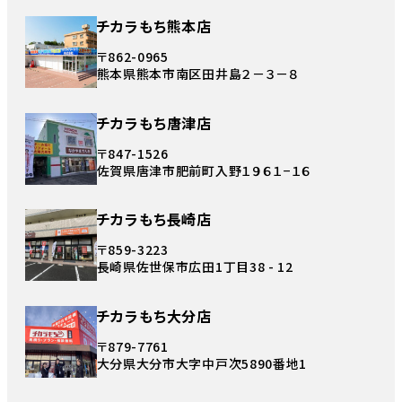
チカラもち熊本店
〒862-0965
熊本県熊本市南区田井島２－３－８
チカラもち唐津店
〒847-1526
佐賀県唐津市肥前町入野１９６１−１６
チカラもち長崎店
〒859-3223
長崎県佐世保市広田1丁目38 - 12
チカラもち大分店
〒879-7761
大分県大分市大字中戸次5890番地1