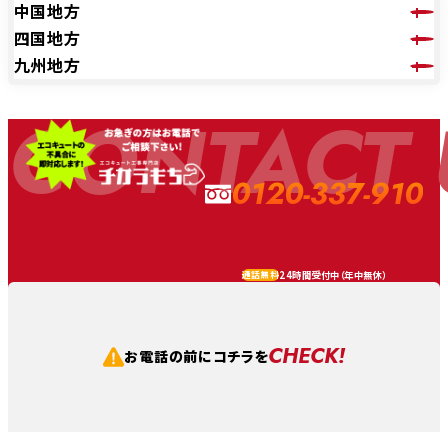
中国地方
四国地方
九州地方
CONTACT 
0120-337-910
24時間受付中（
年中無休
）
通話無料
CHECK!
お電話の前にコチラを