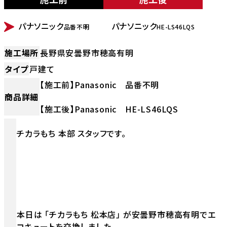
BEFORE
AFTER
パナソニック
パナソニック
品番不明
HE-LS46LQS
施工場所
長野県安曇野市穂高有明
タイプ
戸建て
【施工前】Panasonic 品番不明
商品詳細
【施工後】Panasonic HE-LS46LQS
チカラもち 本部 スタッフです。
本日は 「チカラもち 松本店」 が安曇野市穂高有明でエ
コキュートを交換しました。