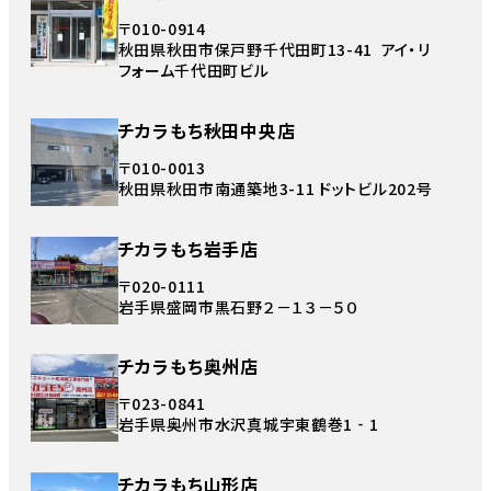
〒010-0914
秋田県秋田市保戸野千代田町13-41 アイ・リ
フォーム千代田町ビル
チカラもち秋田中央店
〒010-0013
秋田県秋田市南通築地3-11 ドットビル202号
チカラもち岩手店
〒020-0111
岩手県盛岡市黒石野２－１３－５０
チカラもち奥州店
〒023-0841
岩手県奥州市水沢真城宇東鶴巻1‐1
チカラもち山形店