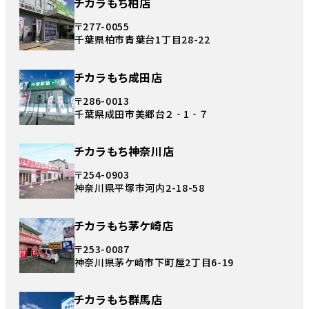
チカラもち柏店
〒277-0055
千葉県柏市青葉台1丁目28-22
チカラもち成田店
〒286-0013
千葉県成田市美郷台２‐1‐７
チカラもち神奈川店
〒254-0903
神奈川県平塚市河内2-18-58
チカラもち茅ケ崎店
〒253-0087
神奈川県茅ケ崎市下町屋2丁目6-19
チカラもち群馬店