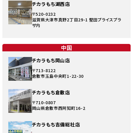
チカラもち湖西店
〒520-0232
滋賀県大津市真野2丁目29-1 堅田プライスプラ
ザ内
中国
チカラもち岡山店
〒713-8122
倉敷市玉島中央町1-22-30
チカラもち倉敷店
〒710-0807
岡山県倉敷市西阿知町16-2
チカラもち吉備総社店