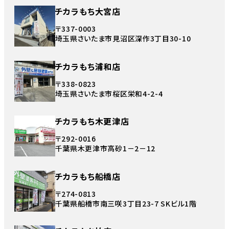
チカラもち大宮店
〒337-0003
埼玉県さいたま市見沼区深作3丁目30-10
チカラもち浦和店
〒338-0823
埼玉県さいたま市桜区栄和4-2-4
チカラもち木更津店
〒292-0016
千葉県木更津市高砂1－2－12
チカラもち船橋店
〒274-0813
千葉県船橋市南三咲3丁目23-7 SKビル1階